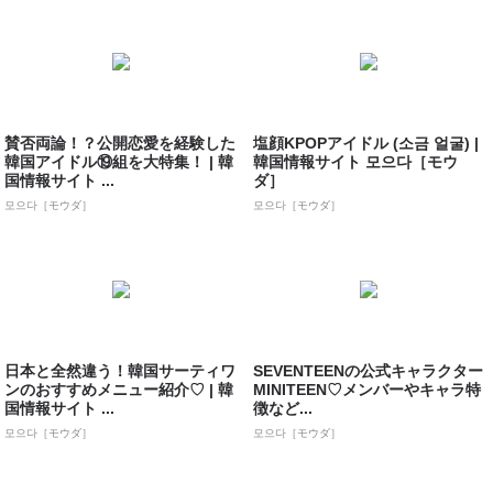
賛否両論！？公開恋愛を経験した
塩顔KPOPアイドル (소금 얼굴) |
韓国アイドル⑲組を大特集！ | 韓
韓国情報サイト 모으다［モウ
国情報サイト ...
ダ］
모으다［モウダ］
모으다［モウダ］
日本と全然違う！韓国サーティワ
SEVENTEENの公式キャラクター
ンのおすすめメニュー紹介♡ | 韓
MINITEEN♡メンバーやキャラ特
国情報サイト ...
徴など...
모으다［モウダ］
모으다［モウダ］