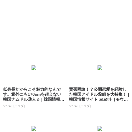
低身長だからこそ魅力的なんで
賛否両論！？公開恋愛を経験し
す。意外にも170cmを超えない
た韓国アイドル⑲組を大特集！ |
韓国ナムドル⑧人☆ | 韓国情報サ
韓国情報サイト 모으다［モウ
イト...
ダ］
모으다［モウダ］
모으다［モウダ］