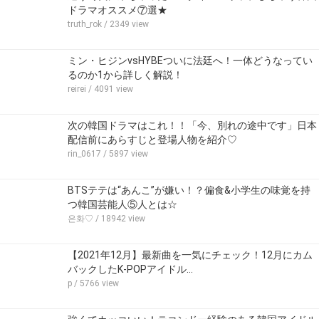
ドラマオススメ⑦選★
truth_rok
/ 2349 view
ミン・ヒジンvsHYBEついに法廷へ！一体どうなってい
るのか1から詳しく解説！
reirei
/ 4091 view
次の韓国ドラマはこれ！！「今、別れの途中です」日本
配信前にあらすじと登場人物を紹介♡
rin_0617
/ 5897 view
BTSテテは“あんこ”が嫌い！？偏食&小学生の味覚を持
つ韓国芸能人⑤人とは☆
은화♡
/ 18942 view
【2021年12月】最新曲を一気にチェック！12月にカム
バックしたK-POPアイドル…
p
/ 5766 view