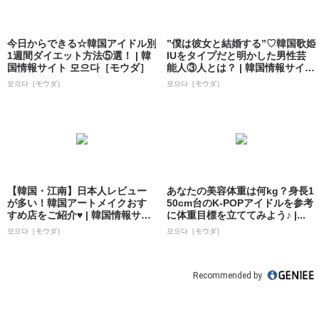
今日からできる☆韓国アイドル別
”僕は彼女と結婚する”♡韓国歌姫
1週間ダイエット方法⑤選！ | 韓
IUをタイプだと明かした男性芸
国情報サイト 모으다［モウダ］
能人③人とは？ | 韓国情報サイト
...
모으다［モウダ］
모으다［モウダ］
【韓国・江南】日本人レビュー
あなたの美容体重は何kg？身長1
が多い！韓国アートメイクおす
50cm台のK-POPアイドルを参考
すめ店をご紹介♥ | 韓国情報サイ
に体重目標を立ててみよう♪ |...
ト 모으...
모으다［モウダ］
모으다［モウダ］
Recommended by