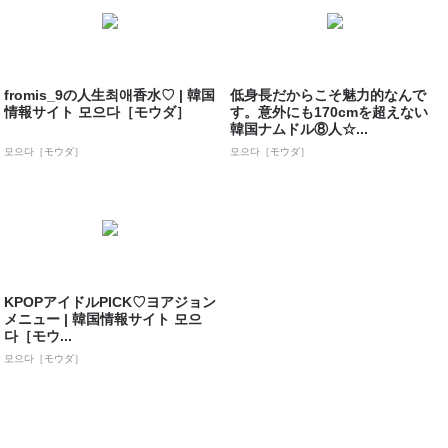
fromis_9の人生최애香水♡ | 韓国
低身長だからこそ魅力的なんで
情報サイト 모으다［モウダ］
す。意外にも170cmを超えない
韓国ナムドル⑧人☆...
모으다［モウダ］
모으다［モウダ］
KPOPアイドルPICK♡ヨアジョン
メニュー | 韓国情報サイト 모으
다［モウ...
모으다［モウダ］