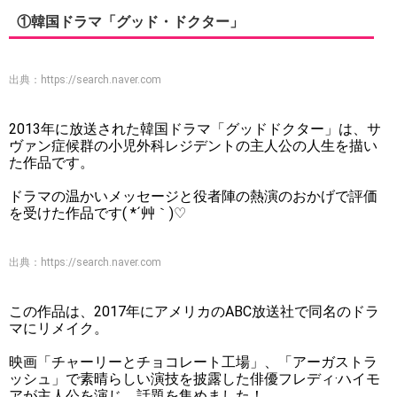
①韓国ドラマ「グッド・ドクター」
出典：
https://search.naver.com
2013年に放送された韓国ドラマ「グッドドクター」は、サ
ヴァン症候群の小児外科レジデントの主人公の人生を描い
た作品です。
ドラマの温かいメッセージと役者陣の熱演のおかげで評価
を受けた作品です( *´艸｀)♡
出典：
https://search.naver.com
この作品は、2017年にアメリカのABC放送社で同名のドラ
マにリメイク。
映画「チャーリーとチョコレート工場」、「アーガストラ
ッシュ」で素晴らしい演技を披露した俳優フレディ·ハイモ
アが主人公を演じ、話題を集めました！