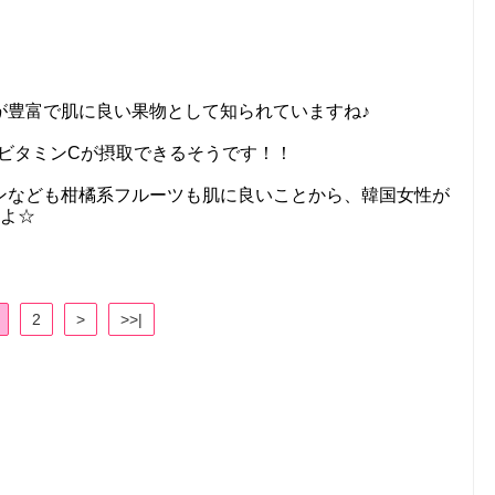
が豊富で肌に良い果物として知られていますね♪
なビタミンCが摂取できるそうです！！
ンなども柑橘系フルーツも肌に良いことから、韓国女性が
すよ☆
2
>
>>|