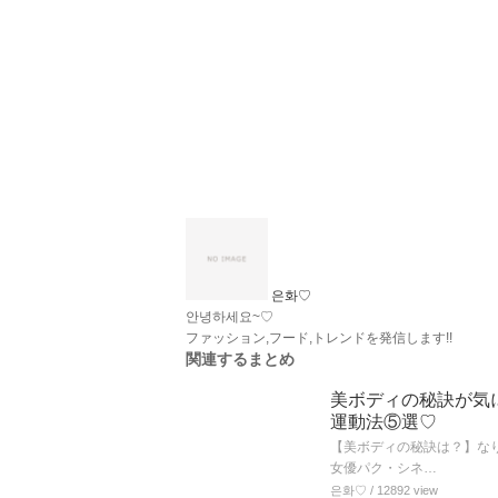
은화♡
안녕하세요~♡
ファッション,フード,トレンドを発信します!!
関連するまとめ
美ボディの秘訣が気
運動法⑤選♡
【美ボディの秘訣は？】な
女優パク・シネ…
은화♡
/ 12892 view