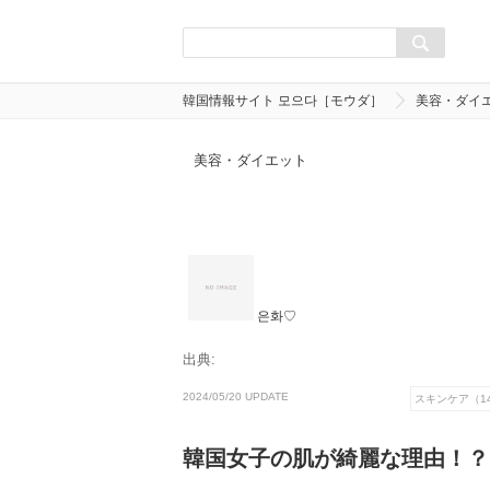
韓国情報サイト 모으다［モウダ］
美容・ダイ
美容・ダイエット
은화♡
出典:
2024/05/20 UPDATE
スキンケア（1
韓国女子の肌が綺麗な理由！？