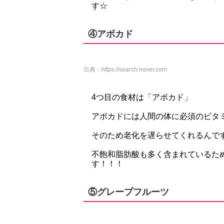
す☆
④アボカド
出典：
https://search.naver.com
4つ目の食材は「アボカド」
アボカドには人間の体に必須のビタミ
そのため老化を遅らせてくれるんで
不飽和脂肪酸も多く含まれているた
す！！！
⑤グレープフルーツ