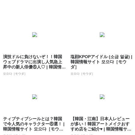
演技ドルに負けないぞ！！韓国
塩顔KPOPアイドル (소금 얼굴) |
ウェブドラマに出演し人気急上
韓国情報サイト 모으다［モウ
昇中の新人俳優⑥人♡ | 韓国情報
ダ］
サイト ...
모으다［モウダ］
모으다［モウダ］
ティブティブシールとは？韓国
【韓国・江南】日本人レビュー
で今人気のキャラクター⑥選！ |
が多い！韓国アートメイクおす
韓国情報サイト 모으다［モウ
すめ店をご紹介♥ | 韓国情報サイ
ダ］
ト 모으...