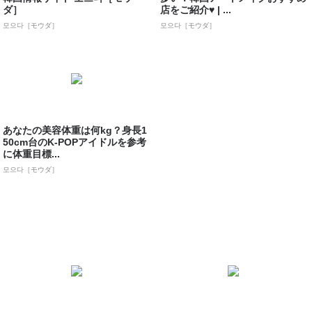
ダ］
店をご紹介♥ | ...
모으다［モウダ］
모으다［モウダ］
あなたの美容体重は何kg？身長1
50cm台のK-POPアイドルを参考
に体重目標...
모으다［モウダ］