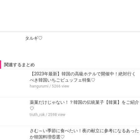
タルギ♡
関連するまとめ
【2023年最新】韓国の高級ホテルで開催中！絶対行く
べき韓国いちごビュッフェ特集♡
hangurumi
/ 5266 view
薬菓だけじゃない！？韓国の伝統菓子【韓菓】をご紹介
♡
truth_rok
/ 2598 view
さむ～い季節に食べたい！夜の献立に参考になるあった
か韓国料理⑥選♡