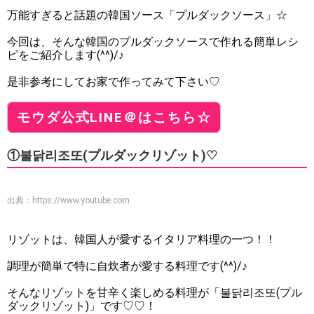
万能すぎると話題の韓国ソース「プルダックソース」☆
今回は、そんな韓国のプルダックソースで作れる簡単レシ
ピをご紹介します(^^)/♪
是非参考にしてお家で作ってみて下さい♡
モウダ公式LINE＠はこちら☆
①불닭리조또(プルダックリゾット)♡
出典：
https://www.youtube.com
リゾットは、韓国人が愛するイタリア料理の一つ！！
調理が簡単で特に自炊者が愛する料理です(^^)/♪
そんなリゾットを甘辛く楽しめる料理が「불닭리조또(プル
ダックリゾット)」です♡♡！