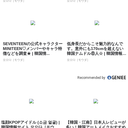
모으다［モウダ］
모으다［モウダ］
SEVENTEENの公式キャラクター
低身長だからこそ魅力的なんで
MINITEEN♡メンバーやキャラ特
す。意外にも170cmを超えない
徴などを調査★ | 韓国情...
韓国ナムドル⑧人☆ | 韓国情報サ
イト...
모으다［モウダ］
모으다［モウダ］
Recommended by
塩顔KPOPアイドル (소금 얼굴) |
【韓国・江南】日本人レビューが
韓国情報サイト 모으다［モウ
多い！韓国アートメイクおすすめ