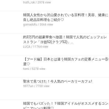
truth_rok
/ 2978 view
韓国人女性から沢山愛されている豆料理！美容、健康に
良し絶品豆料理をご紹介♡
gomadofu
/ 3066 view
約3万円の超豪華食べ放題！韓国で人気のビュッフェレ
ストラン「크랩52(クラブ52)」…
LUCA
/ 11764 view
【フード編】日本とは違う韓国カフェの定番メニュー⑤
選♡
tomi
/ 5278 view
聖水で見つけた！今人気のベーカリーカフェ!
9977uri
/ 7700 view
韓国でもバズッた！？韓国アイドルがオススメするコン
ビニアレンジ料理♡