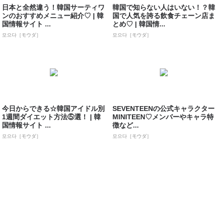
日本と全然違う！韓国サーティワ
韓国で知らない人はいない！？韓
ンのおすすめメニュー紹介♡ | 韓
国で人気を誇る飲食チェーン店ま
国情報サイト ...
とめ♡ | 韓国情...
모으다［モウダ］
모으다［モウダ］
今日からできる☆韓国アイドル別
SEVENTEENの公式キャラクター
1週間ダイエット方法⑤選！ | 韓
MINITEEN♡メンバーやキャラ特
国情報サイト ...
徴など...
모으다［モウダ］
모으다［モウダ］