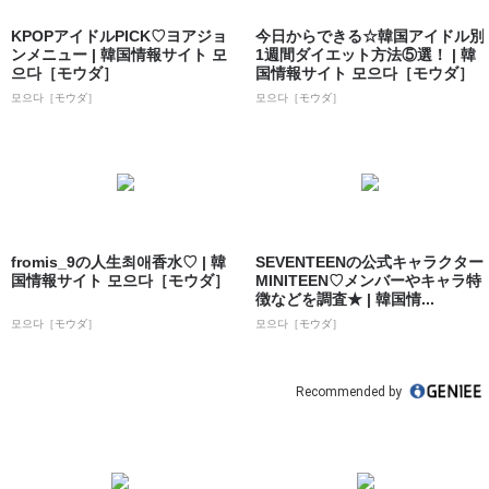
KPOPアイドルPICK♡ヨアジョ
今日からできる☆韓国アイドル別
ンメニュー | 韓国情報サイト 모
1週間ダイエット方法⑤選！ | 韓
으다［モウダ］
国情報サイト 모으다［モウダ］
모으다［モウダ］
모으다［モウダ］
fromis_9の人生최애香水♡ | 韓
SEVENTEENの公式キャラクター
国情報サイト 모으다［モウダ］
MINITEEN♡メンバーやキャラ特
徴などを調査★ | 韓国情...
모으다［モウダ］
모으다［モウダ］
Recommended by