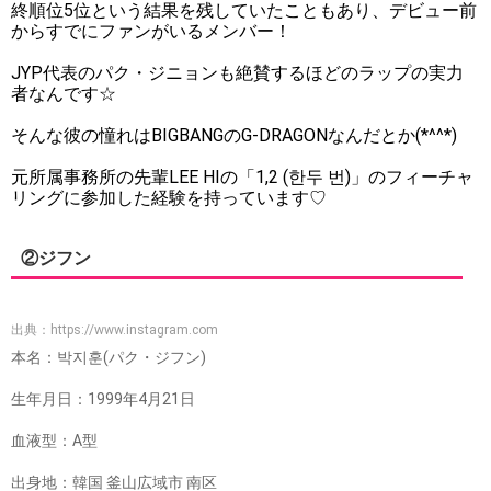
終順位5位という結果を残していたこともあり、デビュー前
からすでにファンがいるメンバー！
JYP代表のパク・ジニョンも絶賛するほどのラップの実力
者なんです☆
そんな彼の憧れはBIGBANGのG-DRAGONなんだとか(*^^*)
元所属事務所の先輩LEE HIの「1,2 (한두 번)」のフィーチャ
リングに参加した経験を持っています♡
②ジフン
出典：
https://www.instagram.com
本名：박지훈(パク・ジフン)
生年月日：1999年4月21日
血液型：A型
出身地：韓国 釜山広域市 南区