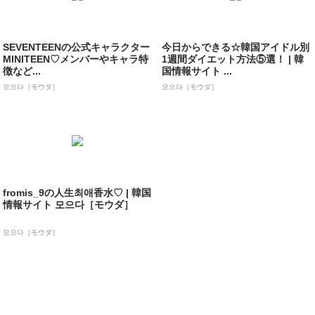
SEVENTEENの公式キャラクター
今日からできる☆韓国アイドル別
MINITEEN♡メンバーやキャラ特
1週間ダイエット方法⑤選！ | 韓
徴など...
国情報サイト ...
모으다［モウダ］
모으다［モウダ］
fromis_9の人生최애香水♡ | 韓国
情報サイト 모으다［モウダ］
모으다［モウダ］