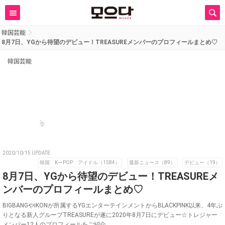
韓国芸能
8月7日、YGから待望のデビュー！TREASUREメンバーのプロフィールまとめ♡
韓国芸能
p
2020/10/15 UPDATE
韓国 KーPOP アイドル（1584）
最新ニュース（89）
デビュー（19）
8月7日、YGから待望のデビュー！TREASUREメ
ンバーのプロフィールまとめ♡
BIGBANGやiKONが所属するYGエンターテインメントからBLACKPINK以来、4年ぶ
りとなる新人グループTREASUREが遂に2020年8月7日にデビュー☆トレジャー
メンバー12人のプロフィールをご紹介