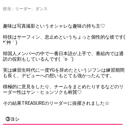
担当：リーダー、ダンス
趣味は写真撮影というオシャレな趣味の持ち主♡
特技はサーフィン、息止めというちょっと個性的な彼です(
*´艸｀)
韓国人メンバーの中で一番日本語が上手で、番組内では通
訳の役割もしているんです(゜o゜)
実は練習生時代に一度YGを辞めたというジフンは練習期間
も長く、デビューへの想いもとても強かったんです。
積極的に意見をしたり、チームをまとめたりするなどのリ
ーダー性はヤン・ヒョンソクも称賛♡
その結果TREASUREのリーダーに抜擢されました☆
③ヨシ