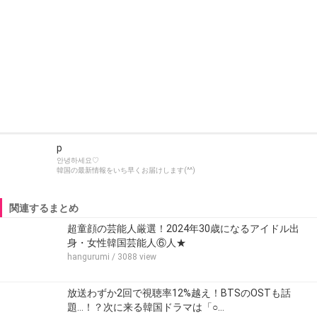
p
안녕하세요♡
韓国の最新情報をいち早くお届けします(^^)
関連するまとめ
超童顔の芸能人厳選！2024年30歳になるアイドル出
身・女性韓国芸能人⑥人★
hangurumi
/ 3088 view
放送わずか2回で視聴率12%越え！BTSのOSTも話
題…！？次に来る韓国ドラマは「○…