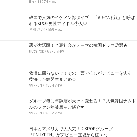
ilin
/ 11074 view
韓国で人気のイケメン顔タイプ！「#キツネ顔」と呼ば
れるKPOP男性アイドル⑦人♡
은화♡
/ 68569 view
悪が大活躍！？裏社会がテーマの韓国ドラマ⑦選★
truth_rok
/ 6570 view
救済に回らないで！その一票で推しがデビューを逃す！
後悔した練習生まとめ☆
9977uri
/ 4864 view
グループ毎に年齢層が大きく変わる！？人気韓国ナムド
ルのファン年齢層をご紹介❤
9977uri
/ 9592 view
日本とアメリカで大人気！？KPOPグループ
「ENHYPEN」がデビュー直後から様々な…