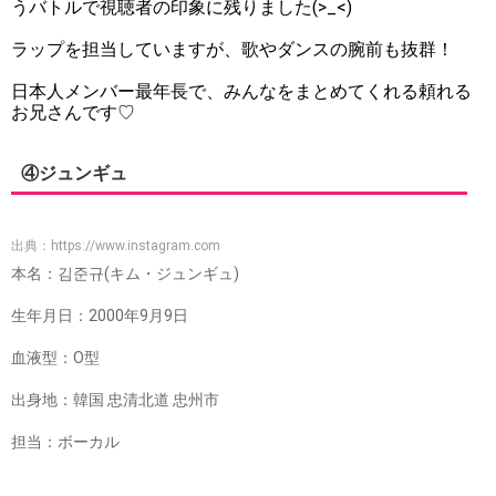
うバトルで視聴者の印象に残りました(>_<)
ラップを担当していますが、歌やダンスの腕前も抜群！
日本人メンバー最年長で、みんなをまとめてくれる頼れる
お兄さんです♡
④ジュンギュ
出典：
https://www.instagram.com
本名：김준규(キム・ジュンギュ)
生年月日：2000年9月9日
血液型：O型
出身地：韓国 忠清北道 忠州市
担当：ボーカル