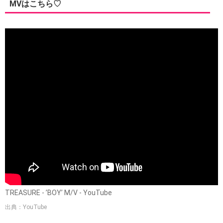
MVはこちら♡
TREASURE - ’BOY’ M/V - YouTube
出典：YouTube