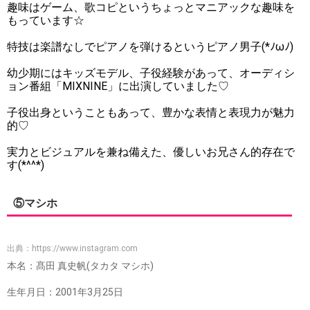
趣味はゲーム、歌コピというちょっとマニアックな趣味を
もっています☆
特技は楽譜なしでピアノを弾けるというピアノ男子(*ﾉωﾉ)
幼少期にはキッズモデル、子役経験があって、オーディシ
ョン番組「MIXNINE」に出演していました♡
子役出身ということもあって、豊かな表情と表現力が魅力
的♡
実力とビジュアルを兼ね備えた、優しいお兄さん的存在で
す(*^^*)
⑤マシホ
出典：
https://www.instagram.com
本名：髙田 真史帆(タカタ マシホ)
生年月日：2001年3月25日