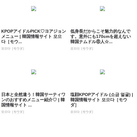
KPOPアイドルPICK♡ヨアジョン
低身長だからこそ魅力的なんで
メニュー | 韓国情報サイト 모으
す。意外にも170cmを超えない
다［モウ...
韓国ナムドル⑧人☆...
모으다［モウダ］
모으다［モウダ］
日本と全然違う！韓国サーティワ
塩顔KPOPアイドル (소금 얼굴) |
ンのおすすめメニュー紹介♡ | 韓
韓国情報サイト 모으다［モウ
国情報サイト ...
ダ］
모으다［モウダ］
모으다［モウダ］