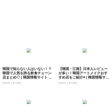
韓国で知らない人はいない！？
【韓国・江南】日本人レビュー
韓国で人気を誇る飲食チェーン
が多い！韓国アートメイクおす
店まとめ♡ | 韓国情報サイト 모
すめ店をご紹介♥ | 韓国情報サイ
으다［モ...
ト 모으...
모으다［モウダ］
모으다［モウダ］