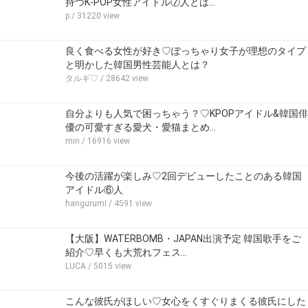
持つK-POP女性アイドル⑦人とは…
p
/ 31220 view
良く食べる女性が好き♡ぽっちゃり女子が理想のタイプ
と明かした韓国男性芸能人とは？
タルギ♡
/ 28642 view
自分よりも人気で困っちゃう？♡KPOPアイドル&韓国俳
優の可愛すぎる愛犬・愛猫まとめ…
min
/ 16916 view
今後の活躍が楽しみ♡2回デビューしたことのある韓国
アイドル⑥人
hangurumi
/ 4591 view
【大阪】WATERBOMB・JAPAN出演予定 韓国歌手をご
紹介♡早くも大荒れフェス…
LUCA
/ 5015 view
こんな彼氏がほしい♡女心をくすぐりまくる彼氏にした