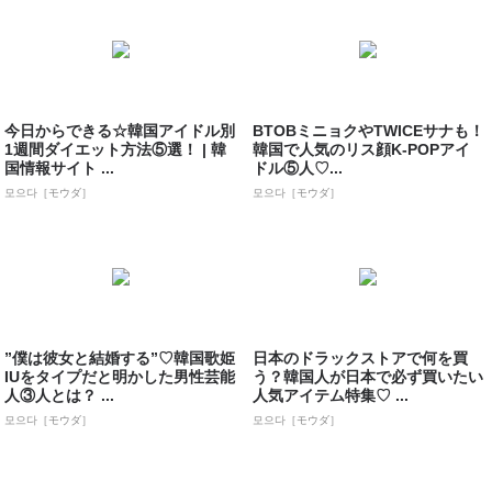
今日からできる☆韓国アイドル別
BTOBミニョクやTWICEサナも！
1週間ダイエット方法⑤選！ | 韓
韓国で人気のリス顔K-POPアイ
国情報サイト ...
ドル⑤人♡...
모으다［モウダ］
모으다［モウダ］
”僕は彼女と結婚する”♡韓国歌姫
日本のドラックストアで何を買
IUをタイプだと明かした男性芸能
う？韓国人が日本で必ず買いたい
人③人とは？ ...
人気アイテム特集♡ ...
모으다［モウダ］
모으다［モウダ］