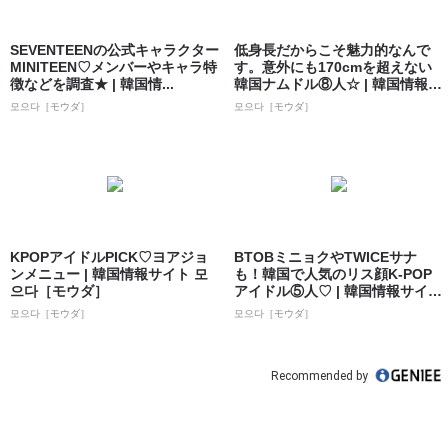
SEVENTEENの公式キャラクター
低身長だからこそ魅力的なんで
MINITEEN♡メンバーやキャラ特
す。意外にも170cmを超えない
徴などを調査★ | 韓国情...
韓国ナムドル⑧人☆ | 韓国情報サ
イト...
모으다［モウダ］
모으다［モウダ］
KPOPアイドルPICK♡ヨアジョ
BTOBミニョクやTWICEサナ
ンメニュー | 韓国情報サイト 모
も！韓国で人気のリス顔K-POP
으다［モウダ］
アイドル⑤人♡ | 韓国情報サイ
ト...
모으다［モウダ］
모으다［モウダ］
Recommended by