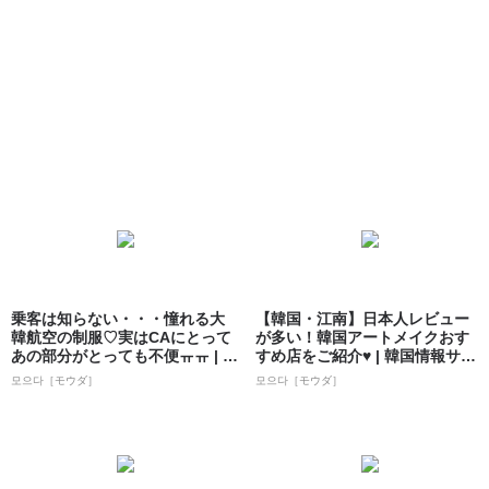
乗客は知らない・・・憧れる大
【韓国・江南】日本人レビュー
韓航空の制服♡実はCAにとって
が多い！韓国アートメイクおす
あの部分がとっても不便ㅠㅠ | 韓
すめ店をご紹介♥ | 韓国情報サイ
国情報...
ト 모으...
모으다［モウダ］
모으다［モウダ］