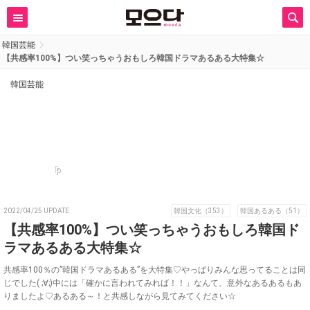
韓国芸能
【共感率100%】つい笑っちゃうおもしろ韓国ドラマあるある大特集☆
韓国芸能
p
2022/04/25 UPDATE
韓国文化（353）
韓国あるある（51）
【共感率100%】つい笑っちゃうおもしろ韓国ド
ラマあるある大特集☆
共感率100％の”韓国ドラマあるある”を大特集♡やっぱりみんな思ってることは同
じでした( ;∀;)中には「確かに言われてみれば！！」なんて、意外なあるあるもあ
りましたよ♡あるある～！と共感しながら見てみてください☆