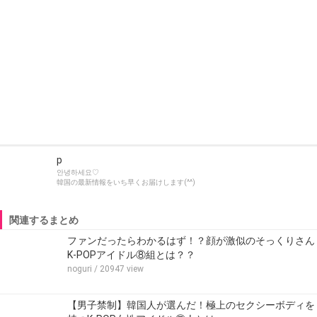
p
안녕하세요♡
韓国の最新情報をいち早くお届けします(^^)
関連するまとめ
ファンだったらわかるはず！？顔が激似のそっくりさん
K-POPアイドル⑧組とは？？
noguri
/ 20947 view
【男子禁制】韓国人が選んだ！極上のセクシーボディを