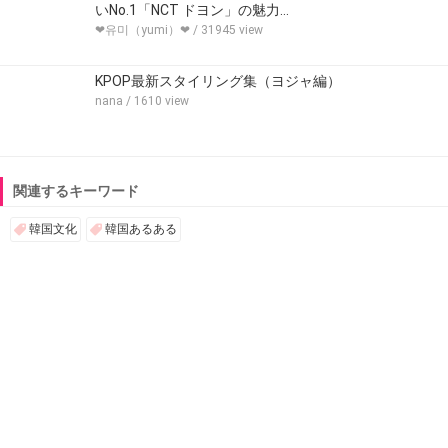
いNo.1「NCT ドヨン」の魅力…
❤︎유미（yumi）❤︎
/ 31945 view
KPOP最新スタイリング集（ヨジャ編）
nana
/ 1610 view
関連するキーワード
韓国文化
韓国あるある