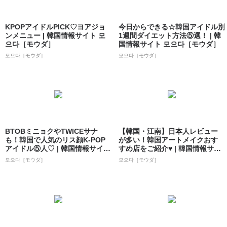
KPOPアイドルPICK♡ヨアジョ
今日からできる☆韓国アイドル別
ンメニュー | 韓国情報サイト 모
1週間ダイエット方法⑤選！ | 韓
으다［モウダ］
国情報サイト 모으다［モウダ］
모으다［モウダ］
모으다［モウダ］
BTOBミニョクやTWICEサナ
【韓国・江南】日本人レビュー
も！韓国で人気のリス顔K-POP
が多い！韓国アートメイクおす
アイドル⑤人♡ | 韓国情報サイ
すめ店をご紹介♥ | 韓国情報サイ
ト...
ト 모으...
모으다［モウダ］
모으다［モウダ］