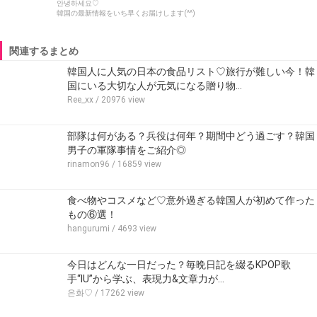
안녕하세요♡
韓国の最新情報をいち早くお届けします(^^)
関連するまとめ
韓国人に人気の日本の食品リスト♡旅行が難しい今！韓
国にいる大切な人が元気になる贈り物…
Ree_xx
/ 20976 view
部隊は何がある？兵役は何年？期間中どう過ごす？韓国
男子の軍隊事情をご紹介◎
rinamon96
/ 16859 view
食べ物やコスメなど♡意外過ぎる韓国人が初めて作った
もの⑥選！
hangurumi
/ 4693 view
今日はどんな一日だった？毎晩日記を綴るKPOP歌
手“IU”から学ぶ、表現力&文章力が…
은화♡
/ 17262 view