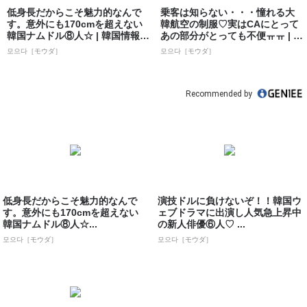
低身長だからこそ魅力的なんで
乗客は知らない・・・憧れる大
す。意外にも170cmを超えない
韓航空の制服♡実はCAにとって
韓国ナムドル⑧人☆ | 韓国情報サ
あの部分がとっても不便ㅠㅠ | 韓
イト...
国情報...
모으다［モウダ］
모으다［モウダ］
Recommended by
低身長だからこそ魅力的なんで
演技ドルに負けないぞ！！韓国ウ
す。意外にも170cmを超えない
ェブドラマに出演し人気急上昇中
韓国ナムドル⑧人☆...
の新人俳優⑥人♡ ...
모으다［モウダ］
모으다［モウダ］