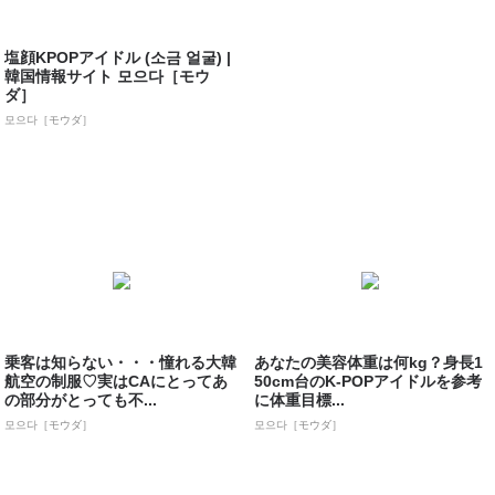
塩顔KPOPアイドル (소금 얼굴) |
韓国情報サイト 모으다［モウ
ダ］
모으다［モウダ］
乗客は知らない・・・憧れる大韓
あなたの美容体重は何kg？身長1
航空の制服♡実はCAにとってあ
50cm台のK-POPアイドルを参考
の部分がとっても不...
に体重目標...
모으다［モウダ］
모으다［モウダ］