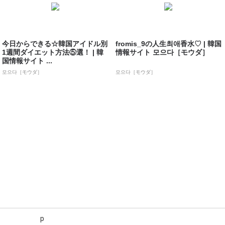
今日からできる☆韓国アイドル別
fromis_9の人生최애香水♡ | 韓国
1週間ダイエット方法⑤選！ | 韓
情報サイト 모으다［モウダ］
国情報サイト ...
모으다［モウダ］
모으다［モウダ］
p