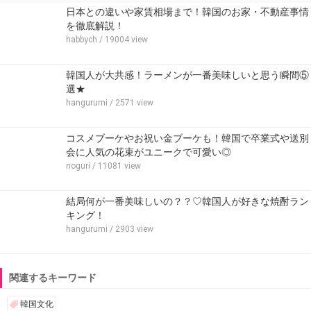
日本との違いや家賃相場まで！韓国のお家・不動産事情
を徹底解説！
habbych
/ 19004 view
韓国人が大共感！ラーメンが一番美味しいと思う瞬間⑤
選★
hangurumi
/ 2571 view
コスメブーケやお祝い金ブーケも！韓国で卒業式や送別
会に人気の花束がユニークで可愛い◎
noguri
/ 11081 view
結局何が一番美味しいの？？♡韓国人が好きな焼酎ラン
キング！
hangurumi
/ 2903 view
関連するキーワード
韓国文化