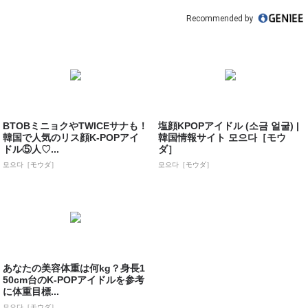
Recommended by
BTOBミニョクやTWICEサナも！
塩顔KPOPアイドル (소금 얼굴) |
韓国で人気のリス顔K-POPアイ
韓国情報サイト 모으다［モウ
ドル⑤人♡...
ダ］
모으다［モウダ］
모으다［モウダ］
あなたの美容体重は何kg？身長1
50cm台のK-POPアイドルを参考
に体重目標...
모으다［モウダ］