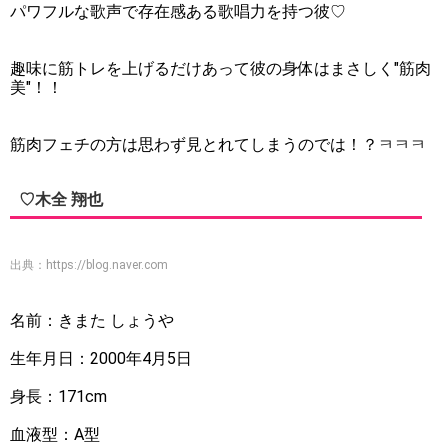
パワフルな歌声で存在感ある歌唱力を持つ彼♡
趣味に筋トレを上げるだけあって彼の身体はまさしく"筋肉
美"！！
筋肉フェチの方は思わず見とれてしまうのでは！？ㅋㅋㅋ
♡木全 翔也
出典：
https://blog.naver.com
名前：きまた しょうや
生年月日：2000年4月5日
身長：171cm
血液型：A型