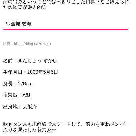
沖縄出身ということではっきりとした目鼻立ちと鍛えられ
た肉体美が魅力的♡
♡金城 碧海
出典：
https://blog.naver.com
名前：きんじょう すかい
生年月日：2000年5月6日
身長：178cm
血液型：A型
出身地：大阪府
歌もダンスも未経験でスタートして、努力を重ねメンバー
入りを果たした努力家☆