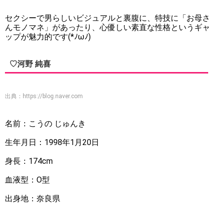
セクシーで男らしいビジュアルと裏腹に、特技に「お母さ
んモノマネ」があったり、心優しい素直な性格というギャ
ップが魅力的です(*ﾉωﾉ)
♡河野 純喜
出典：
https://blog.naver.com
名前：こうの じゅんき
生年月日：1998年1月20日
身長：174cm
血液型：O型
出身地：奈良県