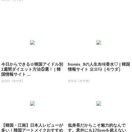
今日からできる☆韓国アイドル別
fromis_9の人生최애香水♡ | 韓国
1週間ダイエット方法⑤選！ | 韓
情報サイト 모으다［モウダ］
国情報サイト ...
모으다［モウダ］
모으다［モウダ］
【韓国・江南】日本人レビューが
低身長だからこそ魅力的なんで
多い！韓国アートメイクおすすめ
す。意外にも170cmを超えない