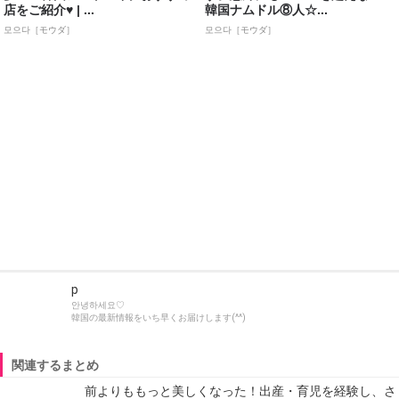
店をご紹介♥ | ...
韓国ナムドル⑧人☆...
모으다［モウダ］
모으다［モウダ］
p
안녕하세요♡
韓国の最新情報をいち早くお届けします(^^)
関連するまとめ
前よりももっと美しくなった！出産・育児を経験し、さ