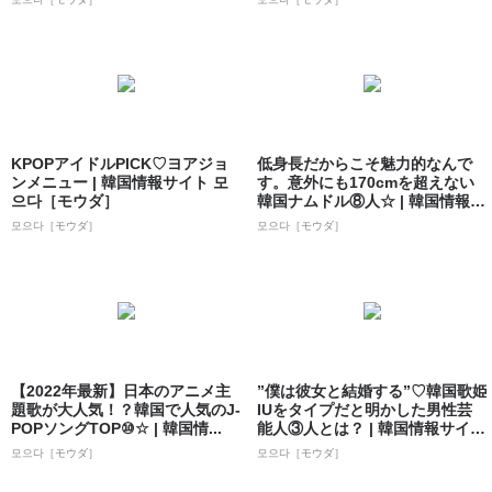
KPOPアイドルPICK♡ヨアジョ
低身長だからこそ魅力的なんで
ンメニュー | 韓国情報サイト 모
す。意外にも170cmを超えない
으다［モウダ］
韓国ナムドル⑧人☆ | 韓国情報サ
イト...
모으다［モウダ］
모으다［モウダ］
【2022年最新】日本のアニメ主
”僕は彼女と結婚する”♡韓国歌姫
題歌が大人気！？韓国で人気のJ-
IUをタイプだと明かした男性芸
POPソングTOP⑩☆ | 韓国情...
能人③人とは？ | 韓国情報サイト
...
모으다［モウダ］
모으다［モウダ］