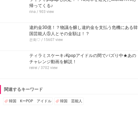
帰ってくる♪
rina
/ 903 view
違約金30億！？物議を醸し違約金を支払う危機にある韓
国芸能人⑤人とその金額は！？
은화♡
/ 15607 view
ティラミスケーキ♪Kpopアイドルの間でバズり中★あの
チャレンジ動画を解説！
reirei
/ 3702 view
関連するキーワード
韓国 KーPOP アイドル
韓国 芸能人