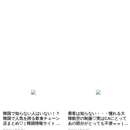
韓国で知らない人はいない！？
乗客は知らない・・・憧れる大
韓国で人気を誇る飲食チェーン
韓航空の制服♡実はCAにとって
店まとめ♡ | 韓国情報サイト 모
あの部分がとっても不便ㅠㅠ | 韓
으다［モ...
国情報...
모으다［モウダ］
모으다［モウダ］