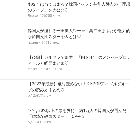
あなたは当てはまる？韓国イケメン芸能人⑩人の「理想
のタイプ」を大公開♡
Ree_xx
/ 26255 view
韓国人が憧れる一重美人♡一重・奥二重まぶたが魅力的
な韓国女性スター⑥人とは♡
noguri
/ 37016 view
【後編】ガルプラで誕生！「Kep1er」のメンバープロフ
ィールと経歴まとめ♡
emachan
/ 4271 view
【2022年最新】絶対読めない！？KPOPアイドルグルー
プの読み方まとめ♡
p
/ 25873 view
1位は50%以上の票を獲得！約1万人の韓国人が選んだ
「純粋な韓国スター」TOP⑥☆
p
/ 11901 view