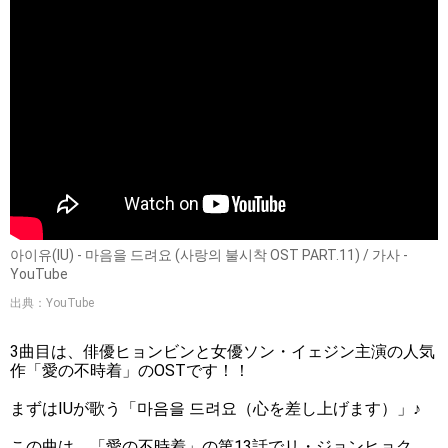
아이유(IU) - 마음을 드려요 (사랑의 불시착 OST PART.11) / 가사 -
YouTube
出典：YouTube
3曲目は、俳優ヒョンビンと女優ソン・イェジン主演の人気
作「愛の不時着」のOSTです！！
まずはIUが歌う「마음을 드려요（心を差し上げます）」♪
この曲は、「愛の不時着」の第13話でリ・ジョンヒョク