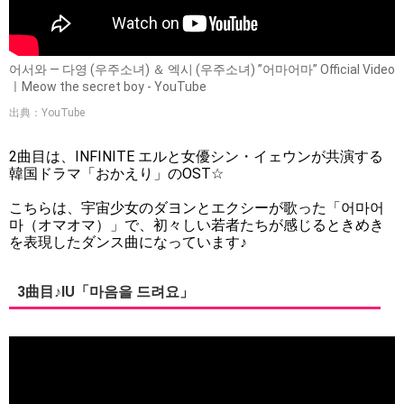
어서와 — 다영 (우주소녀) ＆ 엑시 (우주소녀) ”어마어마” Official Video
ㅣMeow the secret boy - YouTube
出典：YouTube
2曲目は、INFINITE エルと女優シン・イェウンが共演する
韓国ドラマ「おかえり」のOST☆
こちらは、宇宙少女のダヨンとエクシーが歌った「어마어
마（オマオマ）」で、初々しい若者たちが感じるときめき
を表現したダンス曲になっています♪
3曲目♪IU「마음을 드려요」