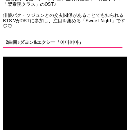
「梨泰院クラス」のOST♪
俳優パク・ソジュンとの交友関係があることでも知られる
BTS VがOSTに参加し、注目を集める「Sweet Night」です
♡♡
2曲目♪ダヨン&エクシー「어마어마」