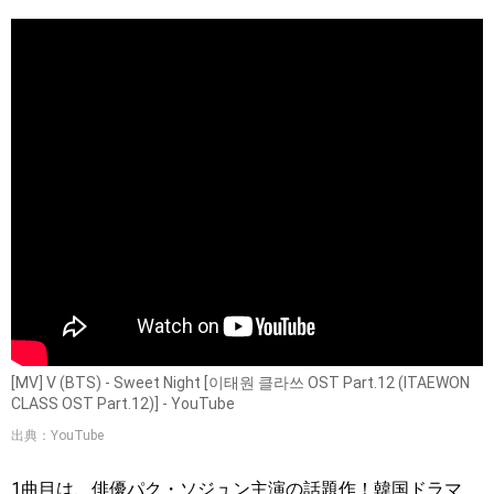
[MV] V (BTS) - Sweet Night [이태원 클라쓰 OST Part.12 (ITAEWON
CLASS OST Part.12)] - YouTube
出典：YouTube
1曲目は、俳優パク・ソジュン主演の話題作！韓国ドラマ