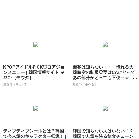
KPOPアイドルPICK♡ヨアジョ
乗客は知らない・・・憧れる大
ンメニュー | 韓国情報サイト 모
韓航空の制服♡実はCAにとって
으다［モウダ］
あの部分がとっても不便ㅠㅠ | 韓
国情報...
모으다［モウダ］
모으다［モウダ］
ティブティブシールとは？韓国
韓国で知らない人はいない！？
で今人気のキャラクター⑥選！ |
韓国で人気を誇る飲食チェーン