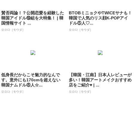
賛否両論！？公開恋愛を経験した
BTOBミニョクやTWICEサナも！
韓国アイドル⑲組を大特集！ | 韓
韓国で人気のリス顔K-POPアイ
国情報サイト ...
ドル⑤人♡...
모으다［モウダ］
모으다［モウダ］
低身長だからこそ魅力的なんで
【韓国・江南】日本人レビューが
す。意外にも170cmを超えない
多い！韓国アートメイクおすすめ
韓国ナムドル⑧人☆...
店をご紹介♥ | ...
모으다［モウダ］
모으다［モウダ］