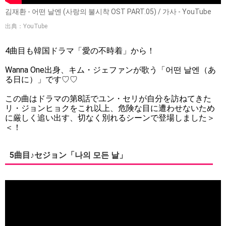
김재환 - 어떤 날엔 (사랑의 불시착 OST PART.05) / 가사 - YouTube
出典：YouTube
4曲目も韓国ドラマ「愛の不時着」から！
Wanna One出身、キム・ジェファンが歌う「어떤 날엔（あ
る日に）」です♡♡
この曲はドラマの第8話でユン・セリが自分を訪ねてきた
リ・ジョンヒョクをこれ以上、危険な目に遭わせないため
に厳しく追い出す、切なく別れるシーンで登場しました＞
＜！
5曲目♪セジョン「나의 모든 날」