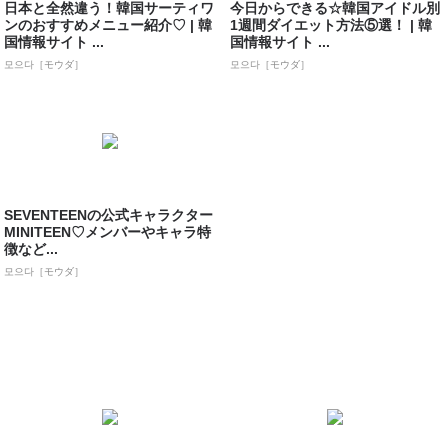
日本と全然違う！韓国サーティワ
今日からできる☆韓国アイドル別
ンのおすすめメニュー紹介♡ | 韓
1週間ダイエット方法⑤選！ | 韓
国情報サイト ...
国情報サイト ...
모으다［モウダ］
모으다［モウダ］
SEVENTEENの公式キャラクター
MINITEEN♡メンバーやキャラ特
徴など...
모으다［モウダ］