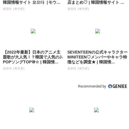
韓国情報サイト 모으다［モウ
店まとめ♡ | 韓国情報サイト 모
ダ］
으다［モ...
모으다［モウダ］
모으다［モウダ］
【2022年最新】日本のアニメ主
SEVENTEENの公式キャラクター
題歌が大人気！？韓国で人気のJ-
MINITEEN♡メンバーやキャラ特
POPソングTOP⑩☆ | 韓国情...
徴などを調査★ | 韓国情...
모으다［モウダ］
모으다［モウダ］
Recommended by