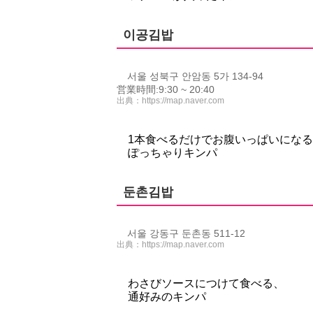
이공김밥
서울 성북구 안암동 5가 134-94
営業時間:9:30 ~ 20:40
出典：
https://map.naver.com
1本食べるだけでお腹いっぱいにな
ぽっちゃりキンパ
둔촌김밥
서울 강동구 둔촌동 511-12
出典：
https://map.naver.com
わさびソースにつけて食べる、
通好みのキンパ