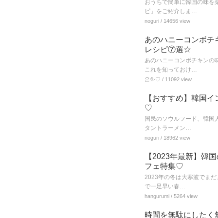
おうちで簡単に韓国の味を
ピ」をご紹介しま…
noguri
/ 14656 view
あのハニーコンボチ
レシピ⑦選☆
あのハニーコンボチキンの
これを知っておけ…
은화♡
/ 11092 view
【おすすめ】韓国イン
♡
国民のソウルフード、韓国
タントラーメン…
noguri
/ 18962 view
【2023年最新】
フェ特集♡
2023年の冬は大寒波でま
で一足早い春…
hangurumi
/ 5264 view
時間を無駄にしたく