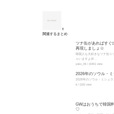
tt
関連するまとめ
ツナ缶があればすぐ
再現しましょ☆
韓国人も大好きなツナ缶☆
ゃいますよ(#…
yako_06
/ 16451 view
2026年のソウル・
2026年のソウル・ミシュ
tt
/ 1182 view
GWはおうちで韓国
♡