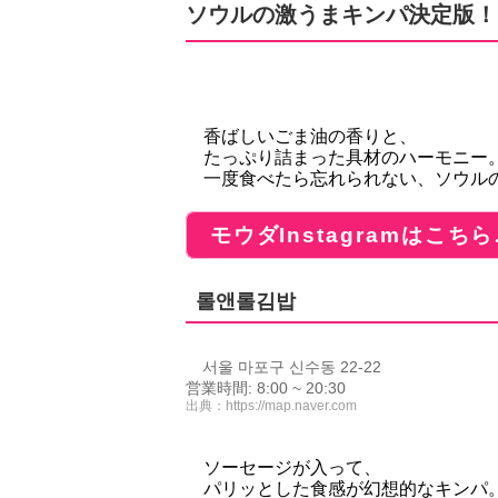
ソウルの激うまキンパ決定版！
香ばしいごま油の香りと、
たっぷり詰まった具材のハーモニー
一度食べたら忘れられない、ソウル
モウダInstagramはこちら
롤앤롤김밥
서울 마포구 신수동 22-22
営業時間: 8:00 ~ 20:30
出典：
https://map.naver.com
ソーセージが入って、
パリッとした食感が幻想的なキンパ