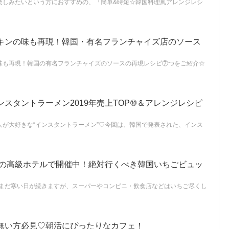
楽しみたいという方におすすめの、「簡単&時短☆韓国料理風アレンジレシ
キンの味も再現！韓国・有名フランチャイズ店のソース
味も再現！韓国の有名フランチャイズのソースの再現レシピ⑦つをご紹介☆
スタントラーメン2019年売上TOP⑩＆アレンジレシピ
人が大好きな“インスタントラーメン”♡今回は、韓国で発表された、インス
韓国の高級ホテルで開催中！絶対行くべき韓国いちごビュッ
だまだ寒い日が続きますが、スーパーやコンビニ・飲食店などはいちご尽くし
無い方必見♡朝活にぴったりなカフェ！