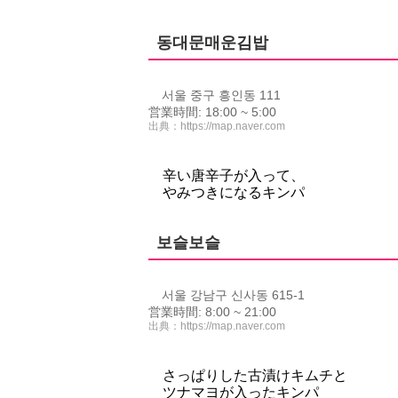
동대문매운김밥
서울 중구 흥인동 111
営業時間: 18:00 ~ 5:00
出典：
https://map.naver.com
辛い唐辛子が入って、
やみつきになるキンパ
보슬보슬
서울 강남구 신사동 615-1
営業時間: 8:00 ~ 21:00
出典：
https://map.naver.com
さっぱりした古漬けキムチと
ツナマヨが入ったキンパ