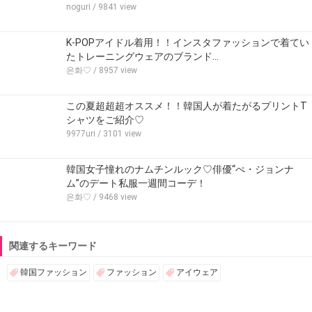
noguri
/ 9841 view
K-POPアイドル着用！！インスタファッションで着てい
たトレーニングウェアのブランド…
은화♡
/ 8957 view
この夏超超超オススメ！！韓国人が着たがるプリントT
シャツをご紹介♡
9977uri
/ 3101 view
韓国女子憧れのナムチンルック♡俳優“ぺ・ジョンナ
ム”のデート私服一週間コーデ！
은화♡
/ 9468 view
関連するキーワード
韓国ファッション
ファッション
アイウェア