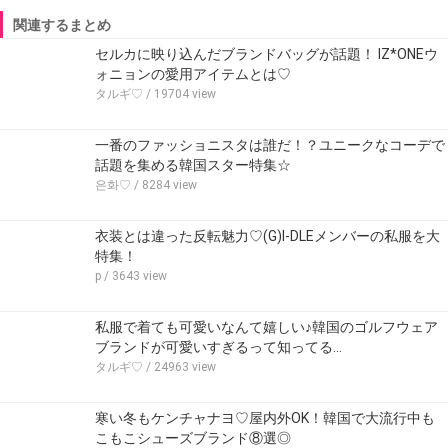
関連するまとめ
セルカに映り込んだブランドバッグが話題！ IZ*ONEウ
ォニョンの愛用アイテムとは♡
タルギ♡
/ 19704 view
一番のファッショニスタは誰だ！？ユニークなコーデで
話題を集める韓国スター特集☆
은화♡
/ 8284 view
衣装とは違った反転魅力♡(G)I-DLEメンバーの私服を大
特集！
p
/ 3643 view
私服で着ても可愛いなんて嬉しい♪韓国のゴルフウェア
ブランドが可愛いすぎるって知ってる…
タルギ♡
/ 24963 view
寒い冬もケンチャナヨ♡屋内外OK！韓国で大流行中も
こもこシューズブランド⑧選◎