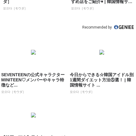
ダ］
すめ店をご紹介♥ | 韓国情報サイ
ト 모으...
모으다［モウダ］
모으다［モウダ］
Recommended by
SEVENTEENの公式キャラクター
今日からできる☆韓国アイドル別
MINITEEN♡メンバーやキャラ特
1週間ダイエット方法⑤選！ | 韓
徴など...
国情報サイト ...
모으다［モウダ］
모으다［モウダ］