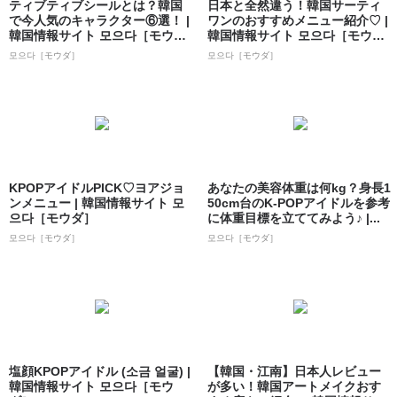
ティブティブシールとは？韓国
日本と全然違う！韓国サーティ
で今人気のキャラクター⑥選！ |
ワンのおすすめメニュー紹介♡ |
韓国情報サイト 모으다［モウ
韓国情報サイト 모으다［モウ
ダ］
ダ］
모으다［モウダ］
모으다［モウダ］
KPOPアイドルPICK♡ヨアジョ
あなたの美容体重は何kg？身長1
ンメニュー | 韓国情報サイト 모
50cm台のK-POPアイドルを参考
으다［モウダ］
に体重目標を立ててみよう♪ |...
모으다［モウダ］
모으다［モウダ］
塩顔KPOPアイドル (소금 얼굴) |
【韓国・江南】日本人レビュー
韓国情報サイト 모으다［モウ
が多い！韓国アートメイクおす