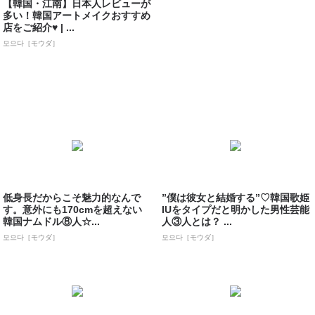
【韓国・江南】日本人レビューが
多い！韓国アートメイクおすすめ
店をご紹介♥ | ...
모으다［モウダ］
低身長だからこそ魅力的なんで
”僕は彼女と結婚する”♡韓国歌姫
す。意外にも170cmを超えない
IUをタイプだと明かした男性芸能
韓国ナムドル⑧人☆...
人③人とは？ ...
모으다［モウダ］
모으다［モウダ］