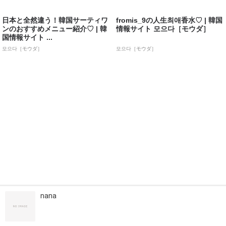
日本と全然違う！韓国サーティワ
fromis_9の人生최애香水♡ | 韓国
ンのおすすめメニュー紹介♡ | 韓
情報サイト 모으다［モウダ］
国情報サイト ...
모으다［モウダ］
모으다［モウダ］
nana