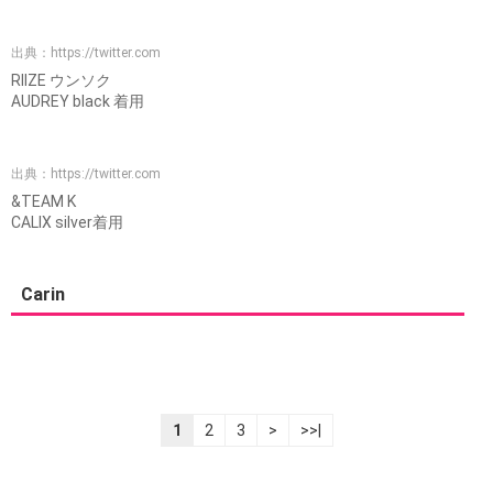
出典：
https://twitter.com
RIIZE ウンソク
AUDREY black 着用
出典：
https://twitter.com
&TEAM K
CALIX silver着用
Carin
1
2
3
>
>>|