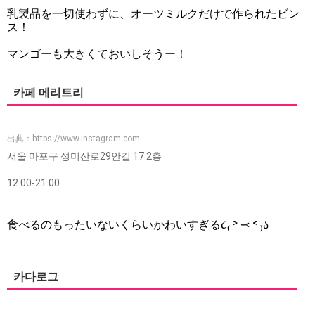
乳製品を一切使わずに、オーツミルクだけで作られたビン
ス！
マンゴーも大きくておいしそうー！
카페 메리트리
出典：
https://www.instagram.com
서울 마포구 성미산로29안길 17 2층
12:00-21:00
食べるのもったいないくらいかわいすぎる૮₍ ˃ ⤙ ˂ ₎ა
카다로그