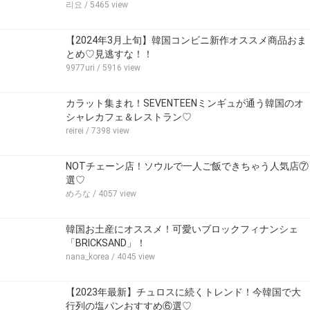
리요
/ 5465 view
【2024年3月上旬】韓国コンビニ新作オススメ商品おま
とめ♡見逃すな！！
9977uri
/ 5916 view
カラット集まれ！SEVENTEENミンギュが通う韓国のオ
シャレカフェ＆レストラン♡
reirei
/ 7398 view
NOTチェーン店！ソウルで一人ご飯できちゃう人気店⑦
選♡
めろな
/ 4057 view
韓国お土産にオススメ！可愛いブロックフィナンシェ
「BRICKSAND」！
nana_korea
/ 4045 view
【2023年最新】チュロスに続くトレンド！今韓国で大
行列の塩パンおすすめ⑥選♡