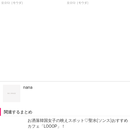
모으다［モウダ］
모으다［モウダ］
nana
関連するまとめ
お洒落韓国女子の映えスポット♡聖水(ソンス)おすすめ
カフェ「LOOOP」！