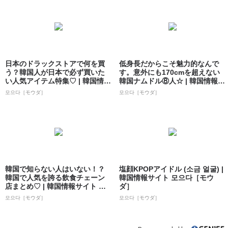
日本のドラックストアで何を買
低身長だからこそ魅力的なんで
う？韓国人が日本で必ず買いた
す。意外にも170cmを超えない
い人気アイテム特集♡ | 韓国情報
韓国ナムドル⑧人☆ | 韓国情報サ
サイト ...
イト...
모으다［モウダ］
모으다［モウダ］
韓国で知らない人はいない！？
塩顔KPOPアイドル (소금 얼굴) |
韓国で人気を誇る飲食チェーン
韓国情報サイト 모으다［モウ
店まとめ♡ | 韓国情報サイト 모
ダ］
으다［モ...
모으다［モウダ］
모으다［モウダ］