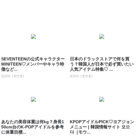
SEVENTEENの公式キャラクター
日本のドラックストアで何を買
MINITEEN♡メンバーやキャラ特
う？韓国人が日本で必ず買いたい
徴など...
人気アイテム特集♡ ...
모으다［モウダ］
모으다［モウダ］
あなたの美容体重は何kg？身長1
KPOPアイドルPICK♡ヨアジョン
50cm台のK-POPアイドルを参考
メニュー | 韓国情報サイト 모으
に体重目標...
다［モウ...