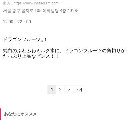
出典：
https://www.instagram.com
서울 중구 을지로 105 이화빌딩 4층 401호
12:00～22：00
ドラゴンフルーツ,,,！
純白のふわふわミルク氷に、ドラゴンフルーツの角切りが
たっぷり上品なビンス！！
1
2
>
>>|
あなたにオススメ