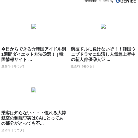
Recommended by
今日からできる☆韓国アイドル別
演技ドルに負けないぞ！！韓国ウ
1週間ダイエット方法⑤選！ | 韓
ェブドラマに出演し人気急上昇中
国情報サイト ...
の新人俳優⑥人♡ ...
모으다［モウダ］
모으다［モウダ］
乗客は知らない・・・憧れる大韓
航空の制服♡実はCAにとってあ
の部分がとっても不...
모으다［モウダ］