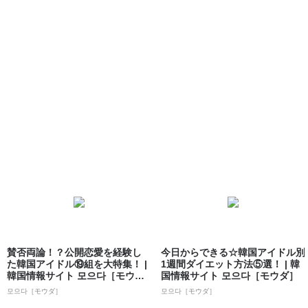
賛否両論！？公開恋愛を経験し
今日からできる☆韓国アイドル別
た韓国アイドル⑲組を大特集！ |
1週間ダイエット方法⑤選！ | 韓
韓国情報サイト 모으다［モウ
国情報サイト 모으다［モウダ］
ダ］
모으다［モウダ］
모으다［モウダ］