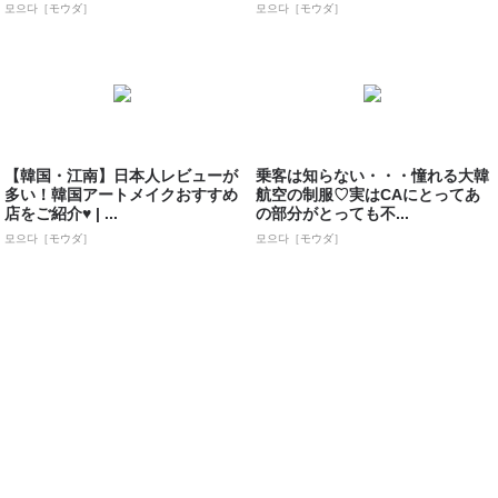
모으다［モウダ］
모으다［モウダ］
【韓国・江南】日本人レビューが
乗客は知らない・・・憧れる大韓
多い！韓国アートメイクおすすめ
航空の制服♡実はCAにとってあ
店をご紹介♥ | ...
の部分がとっても不...
모으다［モウダ］
모으다［モウダ］