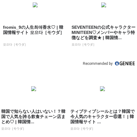
fromis_9の人生최애香水♡ | 韓
SEVENTEENの公式キャラクター
国情報サイト 모으다［モウダ］
MINITEEN♡メンバーやキャラ特
徴などを調査★ | 韓国情...
모으다［モウダ］
모으다［モウダ］
Recommended by
韓国で知らない人はいない！？韓
ティブティブシールとは？韓国で
国で人気を誇る飲食チェーン店ま
今人気のキャラクター⑥選！ | 韓
とめ♡ | 韓国情...
国情報サイト ...
모으다［モウダ］
모으다［モウダ］