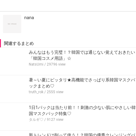
nana
関連するまとめ
みんなはもう完璧！？韓国では通じない覚えておきたい
「韓国コスメ用語」☆
NatsUmi
/ 29796 view
暑～い夏にピッタリ★高機能でさっぱり系韓国マスクパ
ックまとめ♡
truth_rok
/ 2555 view
1日1パックは当たり前！！刺激の少ない肌にやさしい韓
国マスクパック特集♡
タルギ♡
/ 9127 view
新トレンドは削って使う！？韓国の優秀クレンジングバ