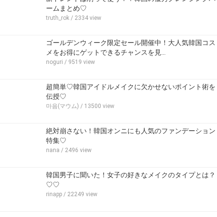
ームまとめ♡
truth_rok
/ 2334 view
ゴールデンウィーク限定セール開催中！大人気韓国コス
メをお得にゲットできるチャンスを見…
noguri
/ 9519 view
超簡単♡韓国アイドルメイクに欠かせないポイント術を
伝授♡
마음(マウム)
/ 13500 view
絶対崩さない！韓国オンニにも人気のファンデーション
特集♡
nana
/ 2496 view
韓国男子に聞いた！女子の好きなメイクのタイプとは？
♡♡
rinapp
/ 22249 view