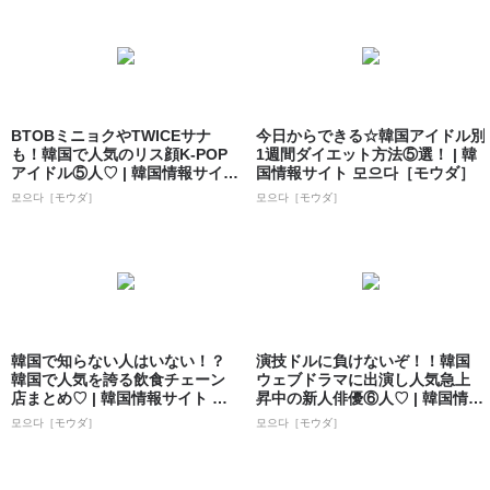
BTOBミニョクやTWICEサナ
今日からできる☆韓国アイドル別
も！韓国で人気のリス顔K-POP
1週間ダイエット方法⑤選！ | 韓
アイドル⑤人♡ | 韓国情報サイ
国情報サイト 모으다［モウダ］
ト...
모으다［モウダ］
모으다［モウダ］
韓国で知らない人はいない！？
演技ドルに負けないぞ！！韓国
韓国で人気を誇る飲食チェーン
ウェブドラマに出演し人気急上
店まとめ♡ | 韓国情報サイト 모
昇中の新人俳優⑥人♡ | 韓国情報
으다［モ...
サイト ...
모으다［モウダ］
모으다［モウダ］