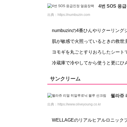
4번 SOS 응
出典：
https://numbuzin.com
numbuzinの4番ひんやりクーリン
肌が敏感で火照っているときの救世
ヨモギを丸ごとすりおろしたシートで、
冷蔵庫で冷やしてから使うと更にひ
サンクリーム
웰라쥬 
出典：
https://www.oliveyoung.co.kr
WELLAGEのリアルヒアルロニッ