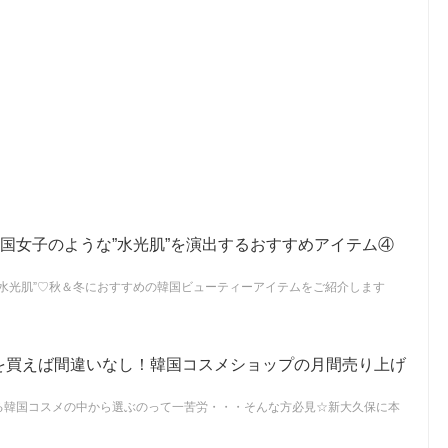
韓国女子のような”水光肌”を演出するおすすめアイテム④
”水光肌”♡秋＆冬におすすめの韓国ビューティーアイテムをご紹介します
れを買えば間違いなし！韓国コスメショップの月間売り上げ
ある韓国コスメの中から選ぶのって一苦労・・・そんな方必見☆新大久保に本