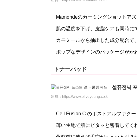
出典：
https://www.mamonde.com
Mamondeのカーミングショットア
肌の温度を下げ、皮脂ケアも同時に
カモミールから抽出した成分配合で、荒
ポップなデザインのパッケージがか
トナーパッド
셀퓨전씨 포
出典：
https://www.oliveyoung.co.kr
Cell Fusion C のポストアルフ
薄い生地で肌にピタッと密着してく
化粧前に使えば毛穴がキュッと引き締ま