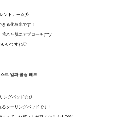
ズレントナー☆彡
できる化粧水です！
れた肌にアプローチ(^^)/
わいいですね♡
스트 알파 쿨링 패드
ァクーリングパッド☆彡
れるクーリングパッドです！
って、化粧ノリが良くなります(^^)/