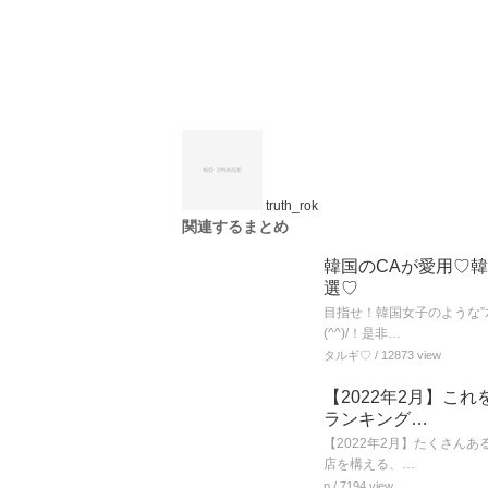
truth_rok
関連するまとめ
韓国のCAが愛用♡
選♡
目指せ！韓国女子のような
(^^)/！是非…
タルギ♡
/ 12873 view
【2022年2月】こ
ランキング…
【2022年2月】たくさん
店を構える、…
p
/ 7194 view