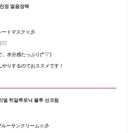
급진정 얼음장팩
グシートマスク☆彡
主♡
水分感たっぷり(*'▽')
んやりするのでおススメです！
리얼 히알루로닉 블루 선크림
クブルーサンクリーム☆彡