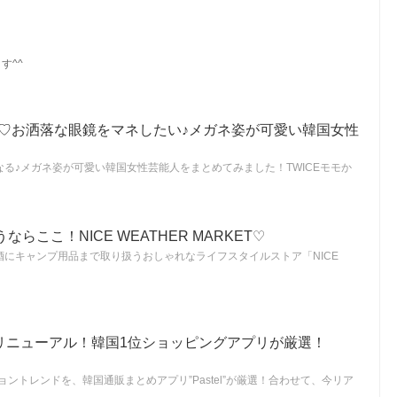
す^^
中♡お洒落な眼鏡をマネしたい♪メガネ姿が可愛い韓国女性
る♪メガネ姿が可愛い韓国女性芸能人をまとめてみました！TWICEモモか
らここ！NICE WEATHER MARKET♡
にキャンプ用品まで取り扱うおしゃれなライフスタイルストア「NICE
odにリニューアル！韓国1位ショッピングアプリが厳選！
ョントレンドを、韓国通販まとめアプリ”Pastel”が厳選！合わせて、今リア