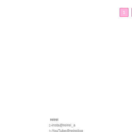
1
reirei
▷insta@reirei_a
▷YouTube@reireilog