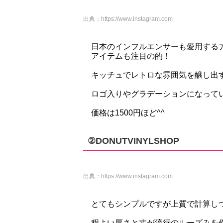
出典：
https://www.instagram.com
日本のインフルエンサーも愛用する
アイテムも注目の的！
キッチュでレトロな雰囲気を醸し出
ロゴ入りやグラデーションになって
価格は1500円ほど^^
②DONUTVINYLSHOP
出典：
https://www.instagram.com
とてもシンプルですが上質で計算し
程よい厚さと丈が流行のルーズみを