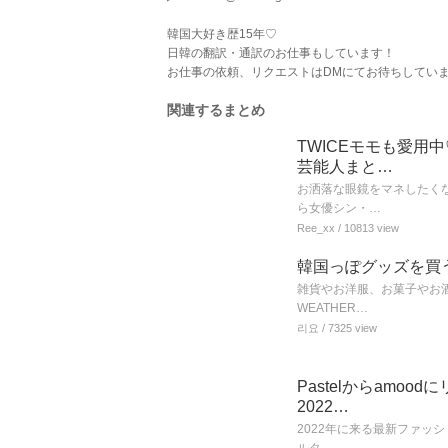
韓国大好き歴15年♡
日韓の翻訳・通訳のお仕事もしています！
お仕事の依頼、リクエストはDMにてお待ちしていま
関連するまとめ
TWICEモモも愛用
芸能人まと…
お洒落な眼鏡をマネしたくな
ら女優シン・…
Ree_xx
/ 10813 view
韓国っぽグッズを買うな
雑貨やお洋服、お菓子やお酒
WEATHER…
리요
/ 7325 view
Pastelからamo
2022…
2022年に来る最新ファッシ