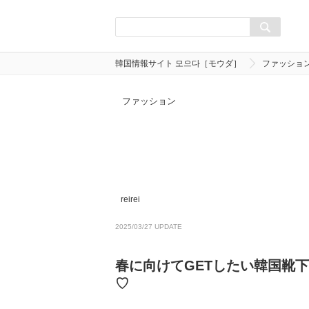
韓国情報サイト 모으다［モウダ］
ファッショ
ファッション
reirei
2025/03/27 UPDATE
春に向けてGETしたい韓国靴
♡