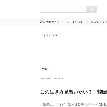
韓国情報サイト 모으다［モウダ］
韓国トレン
韓国トレンド
reirei
2025/02/27 UPDATE
この生き方見習いたい？！韓国MZ
「気楽にいこうぜ」韓国ＭＺ世代のお手本Chill