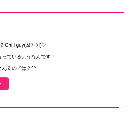
ill guy(칠가이)♡
なっているようなんです！
あるのでは？^^
♪