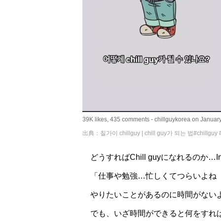
39K likes, 435 comments - chillguykorea on January
出典：칠가이 chillguy | chill guy가 되는 법#chillguy #
どうすればChill guyになれるのか…I
「仕事や勉強…忙しくてつらいよね
やりたいことがあるのに時間がない
でも、いざ時間ができると何をすれ