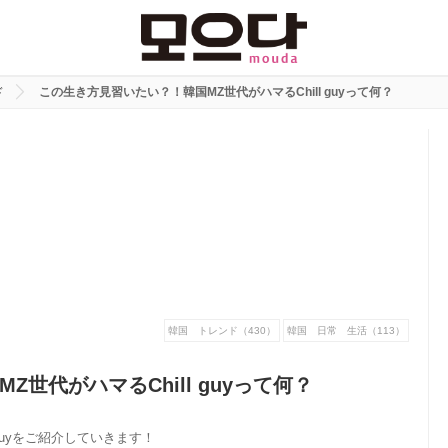
ド
この生き方見習いたい？！韓国MZ世代がハマるChill guyって何？
韓国 トレンド（430）
韓国 日常 生活（113）
世代がハマるChill guyって何？
guyをご紹介していきます！