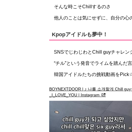
そんな時こそChillするのさ
他人のことは気にせずに、自分の心の声
Kpopアイドルも夢中！
SNSでじわじわとChill guyチャレ
“チル”という発音でライムを踏んだ
韓国アイドルたちの挑戦動画をPick
BOYNEXTDOOR | ♪ 나를 소개할게 Chill 
_I_LOVE_YOU | Instagram