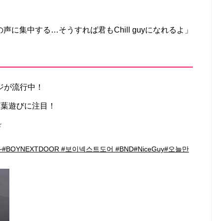
に集中する…そうすれば君もChill guyになれるよ」
ンジが流行中！
言葉遊びに注目！
☆
guy~#BOYNEXTDOOR #보이넥스트도어 #BND#NiceGuy#오늘만