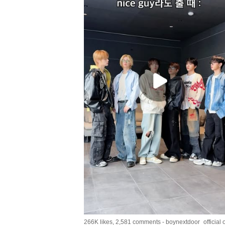
266K likes, 2,581 comments - boynextdoor_official 