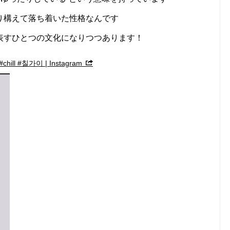
り構えて落ち着いた性格なんです
表すひとつの文化になりつつあります！
#chill #칠가이 | Instagram