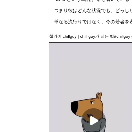
つまり彼はどんな状況でも、どっし
単なる流行りではなく、今の若者を
칠가이 chillguy | chill guy가 되는 법#chillguy 