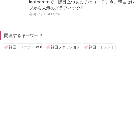
Instagramで一際目立つあの子のコーデ。今、韓国セレ
ブから人気のグラフィックT…
은화♡
/ 7040 view
関連するキーワード
韓国 コーデ ootd
韓国ファッション
韓国 トレンド