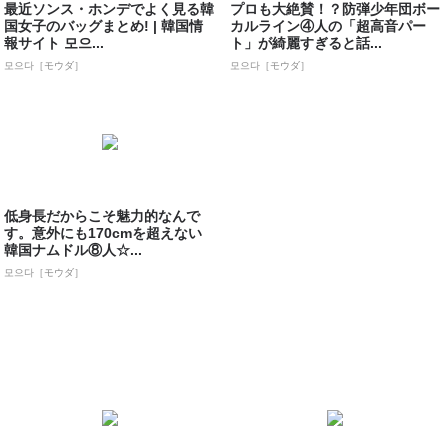
最近ソンス・ホンデでよく見る韓
プロも大絶賛！？防弾少年団ボー
国女子のバッグまとめ! | 韓国情
カルライン④人の「超高音パー
報サイト 모으...
ト」が綺麗すぎると話...
모으다［モウダ］
모으다［モウダ］
低身長だからこそ魅力的なんで
す。意外にも170cmを超えない
韓国ナムドル⑧人☆...
모으다［モウダ］