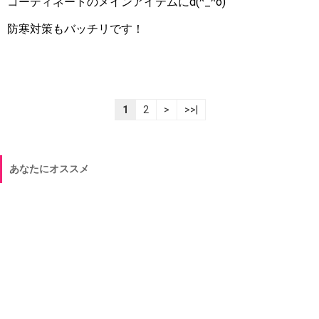
コーディネートのメインアイテムにd(^_^o)
防寒対策もバッチリです！
1
2
>
>>|
あなたにオススメ