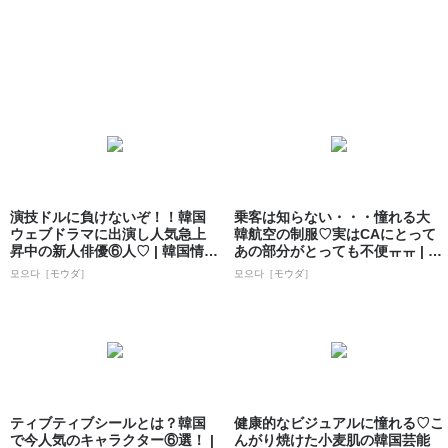
演技ドルに負けないぞ！！韓国
乗客は知らない・・・憧れる大
ウェブドラマに出演し人気急上
韓航空の制服♡実はCAにとって
昇中の新人俳優⑥人♡ | 韓国情報
あの部分がとっても不便ㅠㅠ | 韓
サイト ...
国情報...
모으다［モウダ］
모으다［モウダ］
ティブティブシールとは？韓国
健康的なビジュアルに憧れる♡こ
で今人気のキャラクター⑥選！ |
んがり焼けた小麦肌の韓国芸能