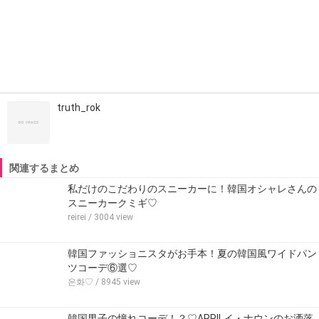
truth_rok
関連するまとめ
私だけのこだわりのスニーカーに！韓国オシャレさんの
スニーカークミギ♡
reirei
/ 3004 view
韓国ファッショニスタがお手本！夏の韓国風ワイドパン
ツコーデ⑥選♡
은화♡
/ 8945 view
韓国男子の憧れコーデ！？♡APRILイ・ナウンのお洒落