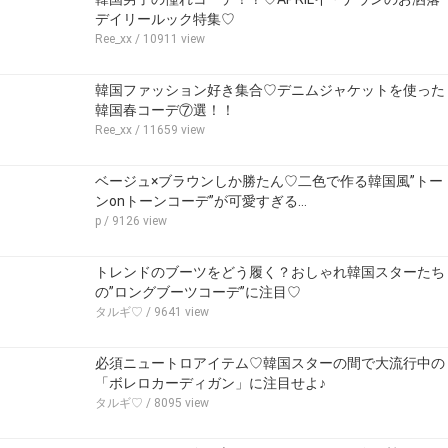
デイリールック特集♡
Ree_xx
/ 10911 view
韓国ファッション好き集合♡デニムジャケットを使った
韓国春コーデ⑦選！！
Ree_xx
/ 11659 view
ベージュ×ブラウンしか勝たん♡二色で作る韓国風”トー
ンonトーンコーデ”が可愛すぎる…
p
/ 9126 view
トレンドのブーツをどう履く？おしゃれ韓国スターたち
の”ロングブーツコーデ”に注目♡
タルギ♡
/ 9641 view
必須ニュートロアイテム♡韓国スターの間で大流行中の
「ボレロカーディガン」に注目せよ♪
タルギ♡
/ 8095 view