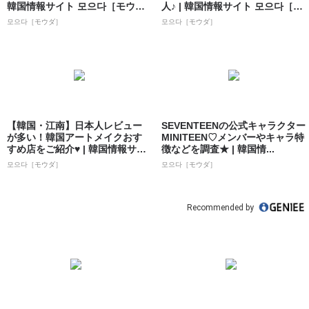
韓国情報サイト 모으다［モウ
人♪ | 韓国情報サイト 모으다［モ
ダ］
ウダ］
모으다［モウダ］
모으다［モウダ］
【韓国・江南】日本人レビュー
SEVENTEENの公式キャラクター
が多い！韓国アートメイクおす
MINITEEN♡メンバーやキャラ特
すめ店をご紹介♥ | 韓国情報サイ
徴などを調査★ | 韓国情...
ト 모으...
모으다［モウダ］
모으다［モウダ］
Recommended by