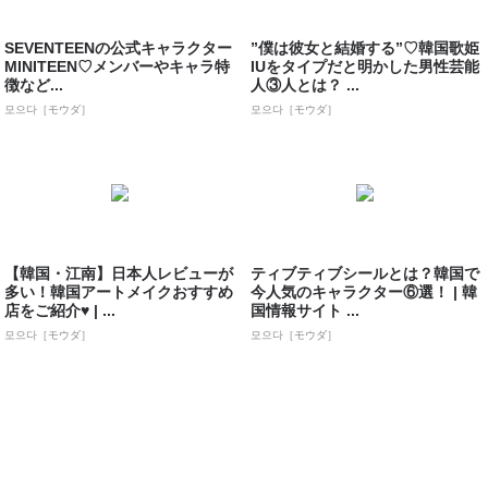
SEVENTEENの公式キャラクター
”僕は彼女と結婚する”♡韓国歌姫
MINITEEN♡メンバーやキャラ特
IUをタイプだと明かした男性芸能
徴など...
人③人とは？ ...
모으다［モウダ］
모으다［モウダ］
【韓国・江南】日本人レビューが
ティブティブシールとは？韓国で
多い！韓国アートメイクおすすめ
今人気のキャラクター⑥選！ | 韓
店をご紹介♥ | ...
国情報サイト ...
모으다［モウダ］
모으다［モウダ］