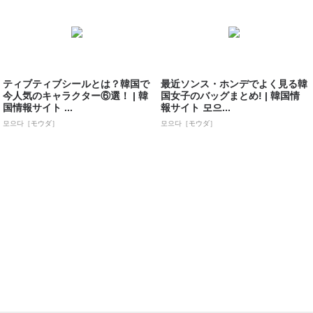
ティブティブシールとは？韓国で
最近ソンス・ホンデでよく見る韓
今人気のキャラクター⑥選！ | 韓
国女子のバッグまとめ! | 韓国情
国情報サイト ...
報サイト 모으...
모으다［モウダ］
모으다［モウダ］