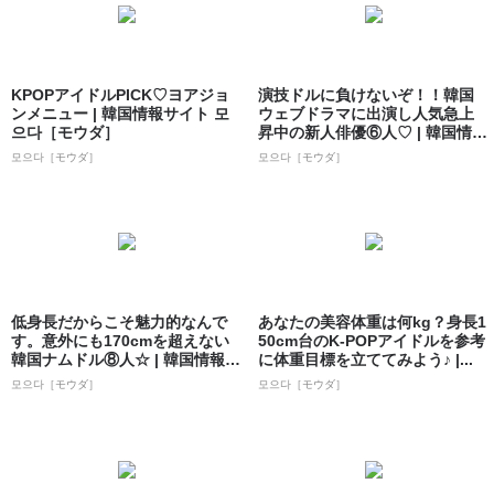
KPOPアイドルPICK♡ヨアジョ
演技ドルに負けないぞ！！韓国
ンメニュー | 韓国情報サイト 모
ウェブドラマに出演し人気急上
으다［モウダ］
昇中の新人俳優⑥人♡ | 韓国情報
サイト ...
모으다［モウダ］
모으다［モウダ］
低身長だからこそ魅力的なんで
あなたの美容体重は何kg？身長1
す。意外にも170cmを超えない
50cm台のK-POPアイドルを参考
韓国ナムドル⑧人☆ | 韓国情報サ
に体重目標を立ててみよう♪ |...
イト...
모으다［モウダ］
모으다［モウダ］