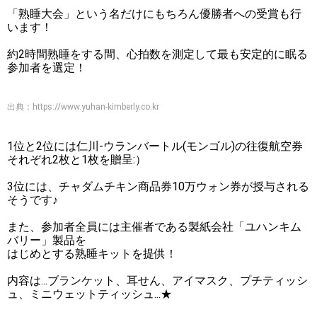
「熟睡大会」という名だけにもちろん優勝者への受賞も行
います！
約2時間熟睡をする間、心拍数を測定して最も安定的に眠る
参加者を選定！
出典：
https://www.yuhan-kimberly.co.kr
1位と2位には仁川-ウランバートル(モンゴル)の往復航空券
それぞれ2枚と1枚を贈呈:）
3位には、チャダムチキン商品券10万ウォン券が授与される
そうです♪
また、参加者全員には主催者である製紙会社「ユハンキム
バリー」製品を
はじめとする熟睡キットを提供！
内容は...ブランケット、耳せん、アイマスク、プチティッシ
ュ、ミニウェットティッシュ...★