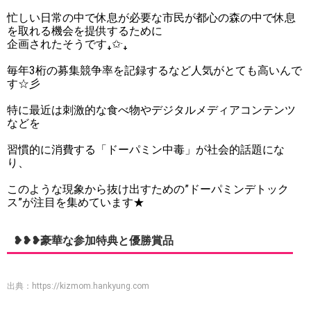
忙しい日常の中で休息が必要な市民が都心の森の中で休息
を取れる機会を提供するために
企画されたそうです₊✩·₊
毎年3桁の募集競争率を記録するなど人気がとても高いんで
す☆彡
特に最近は刺激的な食べ物やデジタルメディアコンテンツ
などを
習慣的に消費する「ドーパミン中毒」が社会的話題にな
り、
このような現象から抜け出すための”ドーパミンデトック
ス”が注目を集めています★
❥❥❥豪華な参加特典と優勝賞品
出典：
https://kizmom.hankyung.com