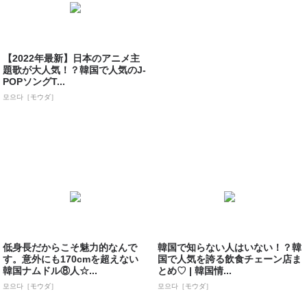
【2022年最新】日本のアニメ主
題歌が大人気！？韓国で人気のJ-
POPソングT...
모으다［モウダ］
低身長だからこそ魅力的なんで
韓国で知らない人はいない！？韓
す。意外にも170cmを超えない
国で人気を誇る飲食チェーン店ま
韓国ナムドル⑧人☆...
とめ♡ | 韓国情...
모으다［モウダ］
모으다［モウダ］