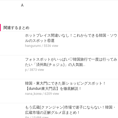
A
関連するまとめ
ホットプレイス間違いなし！これからできる韓国・ソウ
ルのスポット⑥選
hangurumi
/ 5536 view
フォトスポットがいっぱい♡韓国旅行で一度は行ってみ
たい「済州島(チェジュ)」の人気観…
p
/ 3873 view
韓国・東大門にできた新ショッピングスポット！
【dundun東大門店】を徹底解説！
nana_korea
/ 6209 view
もう広蔵(クァンジャン)市場で迷子にならない！韓国・
広蔵市場の正解グルメ店まとめ！
ilin
/ 15499 view