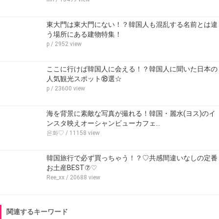
東大門は東大門にない！？韓国人も混乱する名前とは違
う場所にある建物特集！
p
/ 2952 view
ここに行けば韓国人に会える！？韓国人に聞いた日本の
人気観光スポット⑱選☆
p
/ 23600 view
海を背景に素敵な写真が撮れる！韓国・麗水(ヨス)のイ
ンスタ映えオーシャンビューカフェ…
은화♡
/ 11158 view
韓国旅行で必ず買っちゃう！？♡共感間違いなしの定番
お土産BEST⑦♡
Ree_xx
/ 20688 view
関連するキーワード