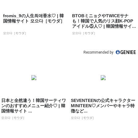
fromis_9の人生최애香水♡ | 韓
BTOBミニョクやTWICEサナ
国情報サイト 모으다［モウダ］
も！韓国で人気のリス顔K-POP
アイドル⑤人♡ | 韓国情報サイ
ト...
모으다［モウダ］
모으다［モウダ］
Recommended by
日本と全然違う！韓国サーティワ
SEVENTEENの公式キャラクター
ンのおすすめメニュー紹介♡ | 韓
MINITEEN♡メンバーやキャラ特
国情報サイト ...
徴など...
모으다［モウダ］
모으다［モウダ］