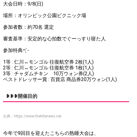
大会日時：9/8(日)
場所：オリンピック公園ピクニック場
参加者数：約70名 選定
審査基準：安定的な心拍数でぐーっすり寝た人
参加特典ෆ ̖́-
1等 : 仁川↔モンゴル 往復航空券 2枚(1人)
2等 : 仁川↔モンゴル 往復航空券 1枚(1人)
3等 : チャダムチキン 10万ウォン券(2人)
ベストドレッサー賞 : 百貨店 商品券20万ウォン(1人)
❥❥❥開催目的
出典：
https://www.thetitlenews.net
今年で9回目を迎えたこちらの熟睡大会は、