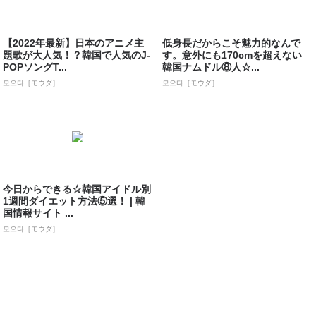
【2022年最新】日本のアニメ主
低身長だからこそ魅力的なんで
題歌が大人気！？韓国で人気のJ-
す。意外にも170cmを超えない
POPソングT...
韓国ナムドル⑧人☆...
모으다［モウダ］
모으다［モウダ］
今日からできる☆韓国アイドル別
1週間ダイエット方法⑤選！ | 韓
国情報サイト ...
모으다［モウダ］