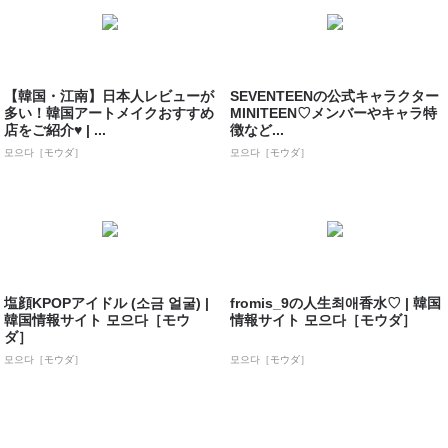
【韓国・江南】日本人レビューが
SEVENTEENの公式キャラクター
多い！韓国アートメイクおすすめ
MINITEEN♡メンバーやキャラ特
店をご紹介♥ | ...
徴など...
모으다［モウダ］
모으다［モウダ］
塩顔KPOPアイドル (소금 얼굴) |
fromis_9の人生최애香水♡ | 韓国
韓国情報サイト 모으다［モウ
情報サイト 모으다［モウダ］
ダ］
모으다［モウダ］
모으다［モウダ］