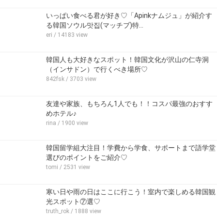
いっぱい食べる君が好き♡「Apinkナムジュ」が紹介す
る韓国ソウル맛집(マッチブ)特…
eri
/ 14183 view
韓国人も大好きなスポット！韓国文化が沢山の仁寺洞
（インサドン）で行くべき場所♡
842fsk
/ 3703 view
友達や家族、もちろん1人でも！！コスパ最強のおすす
めホテル♪
rina
/ 1900 view
韓国留学組大注目！学費から学食、サポートまで語学堂
選びのポイントをご紹介♡
tomi
/ 2531 view
寒い日や雨の日はここに行こう！室内で楽しめる韓国観
光スポット⑦選♡
truth_rok
/ 1888 view