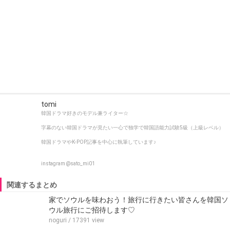
tomi
韓国ドラマ好きのモデル兼ライター☆
字幕のない韓国ドラマが見たい一心で独学で韓国語能力試験5級（上級レベル）
韓国ドラマやK-POP記事を中心に執筆しています♪
instagram @sato_mi01
関連するまとめ
家でソウルを味わおう！旅行に行きたい皆さんを韓国ソ
ウル旅行にご招待します♡
noguri
/ 17391 view