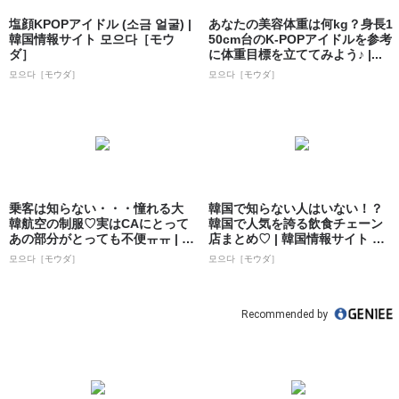
塩顔KPOPアイドル (소금 얼굴) |
あなたの美容体重は何kg？身長1
韓国情報サイト 모으다［モウ
50cm台のK-POPアイドルを参考
ダ］
に体重目標を立ててみよう♪ |...
모으다［モウダ］
모으다［モウダ］
乗客は知らない・・・憧れる大
韓国で知らない人はいない！？
韓航空の制服♡実はCAにとって
韓国で人気を誇る飲食チェーン
あの部分がとっても不便ㅠㅠ | 韓
店まとめ♡ | 韓国情報サイト 모
国情報...
으다［モ...
모으다［モウダ］
모으다［モウダ］
Recommended by