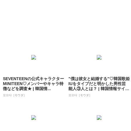
SEVENTEENの公式キャラクター
”僕は彼女と結婚する”♡韓国歌姫
MINITEEN♡メンバーやキャラ特
IUをタイプだと明かした男性芸
徴などを調査★ | 韓国情...
能人③人とは？ | 韓国情報サイト
...
모으다［モウダ］
모으다［モウダ］