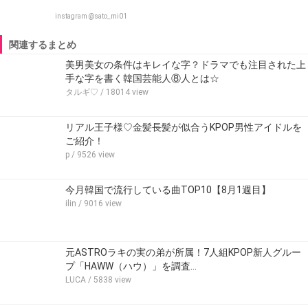
instagram @sato_mi01
関連するまとめ
美男美女の条件はキレイな字？ドラマでも注目された上
手な字を書く韓国芸能人⑧人とは☆
タルギ♡
/ 18014 view
リアル王子様♡金髪長髪が似合うKPOP男性アイドルを
ご紹介！
p
/ 9526 view
今月韓国で流行している曲TOP10【8月1週目】
ilin
/ 9016 view
元ASTROラキの実の弟が所属！7人組KPOP新人グルー
プ「HAWW（ハウ）」を調査…
LUCA
/ 5838 view