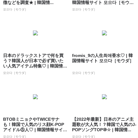
徴などを調査★ | 韓国情...
韓国情報サイト 모으다［モウ
ダ］
모으다［モウダ］
모으다［モウダ］
日本のドラックストアで何を買
fromis_9の人生최애香水♡ | 韓
う？韓国人が日本で必ず買いた
国情報サイト 모으다［モウダ］
い人気アイテム特集♡ | 韓国情報
サイト ...
모으다［モウダ］
모으다［モウダ］
BTOBミニョクやTWICEサナ
【2022年最新】日本のアニメ主
も！韓国で人気のリス顔K-POP
題歌が大人気！？韓国で人気のJ-
アイドル⑤人♡ | 韓国情報サイ
POPソングTOP⑩☆ | 韓国情...
ト...
모으다［モウダ］
모으다［モウダ］