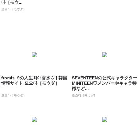
다［モウ...
모으다［モウダ］
fromis_9の人生최애香水♡ | 韓国
SEVENTEENの公式キャラクター
情報サイト 모으다［モウダ］
MINITEEN♡メンバーやキャラ特
徴など...
모으다［モウダ］
모으다［モウダ］