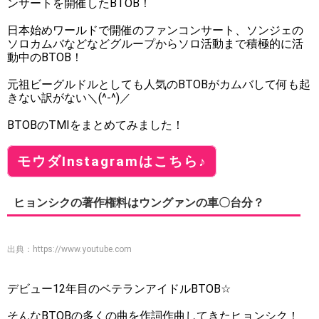
ンサートを開催したBTOB！
日本始めワールドで開催のファンコンサート、ソンジェの
ソロカムバなどなどグループからソロ活動まで積極的に活
動中のBTOB！
元祖ビーグルドルとしても人気のBTOBがカムバして何も起
きない訳がない＼(^-^)／
BTOBのTMIをまとめてみました！
モウダInstagramはこちら♪
ヒョンシクの著作権料はウングァンの車〇台分？
出典：
https://www.youtube.com
デビュー12年目のベテランアイドルBTOB☆
そんなBTOBの多くの曲を作詞作曲してきたヒョンシク！