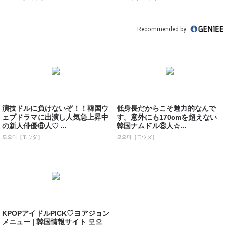
Recommended by
演技ドルに負けないぞ！！韓国ウ
低身長だからこそ魅力的なんで
ェブドラマに出演し人気急上昇中
す。意外にも170cmを超えない
の新人俳優⑥人♡ ...
韓国ナムドル⑧人☆...
모으다［モウダ］
모으다［モウダ］
KPOPアイドルPICK♡ヨアジョン
メニュー | 韓国情報サイト 모으