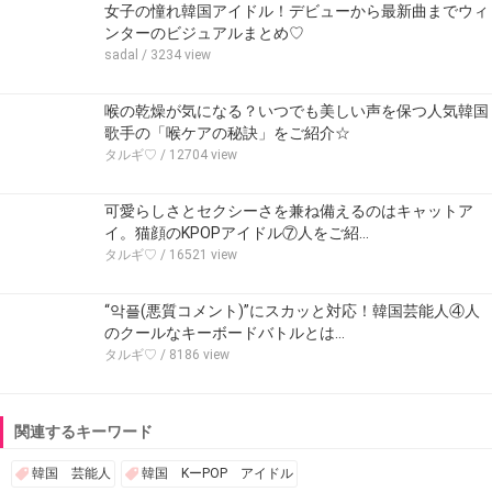
女子の憧れ韓国アイドル！デビューから最新曲までウィ
ンターのビジュアルまとめ♡
sadal
/ 3234 view
喉の乾燥が気になる？いつでも美しい声を保つ人気韓国
歌手の「喉ケアの秘訣」をご紹介☆
タルギ♡
/ 12704 view
可愛らしさとセクシーさを兼ね備えるのはキャットア
イ。猫顔のKPOPアイドル⑦人をご紹…
タルギ♡
/ 16521 view
“악플(悪質コメント)”にスカッと対応！韓国芸能人④人
のクールなキーボードバトルとは…
タルギ♡
/ 8186 view
関連するキーワード
韓国 芸能人
韓国 KーPOP アイドル