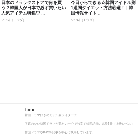
日本のドラックストアで何を買
今日からできる☆韓国アイドル別
う？韓国人が日本で必ず買いたい
1週間ダイエット方法⑤選！ | 韓
人気アイテム特集♡ ...
国情報サイト ...
모으다［モウダ］
모으다［モウダ］
tomi
韓国ドラマ好きのモデル兼ライター☆
字幕のない韓国ドラマが見たい一心で独学で韓国語能力試験5級（上級レベル）
韓国ドラマやK-POP記事を中心に執筆しています♪