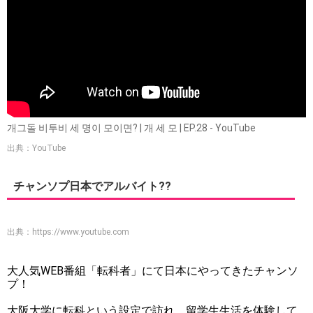
개그돌 비투비 세 명이 모이면? | 개 세 모 | EP.28 - YouTube
出典：YouTube
チャンソプ日本でアルバイト??
出典：
https://www.youtube.com
大人気WEB番組「転科者」にて日本にやってきたチャンソ
プ！
大阪大学に転科という設定で訪れ、留学生生活を体験して