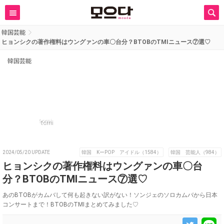
韓国芸能
ヒョンシクの著作権料はウングァンの車〇台分？BTOBのTMIニュース⑦選♡
韓国芸能
tomi
2024/05/20 UPDATE
韓国 KーPOP アイドル（1584）
韓国 芸能人（984）
ヒョンシクの著作権料はウングァンの車〇台
分？BTOBのTMIニュース⑦選♡
あのBTOBがカムバして何も起きない訳がない！ソンジェのソロカムバから日本
コンサートまで！BTOBのTMIまとめてみました♡