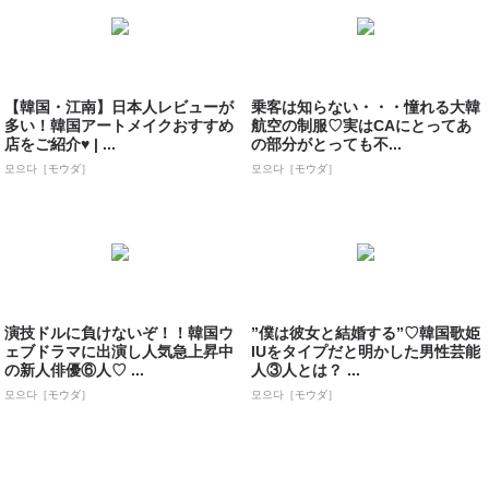
【韓国・江南】日本人レビューが
乗客は知らない・・・憧れる大韓
多い！韓国アートメイクおすすめ
航空の制服♡実はCAにとってあ
店をご紹介♥ | ...
の部分がとっても不...
모으다［モウダ］
모으다［モウダ］
演技ドルに負けないぞ！！韓国ウ
”僕は彼女と結婚する”♡韓国歌姫
ェブドラマに出演し人気急上昇中
IUをタイプだと明かした男性芸能
の新人俳優⑥人♡ ...
人③人とは？ ...
모으다［モウダ］
모으다［モウダ］