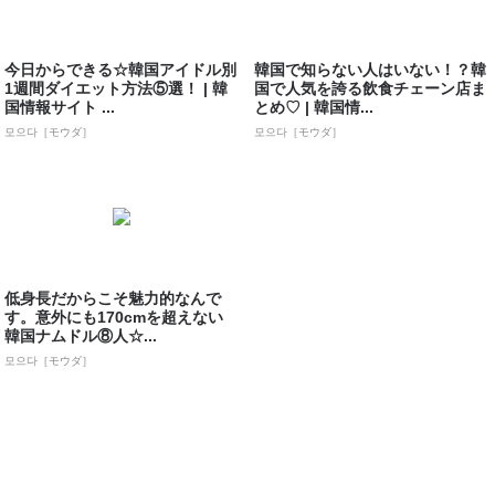
今日からできる☆韓国アイドル別
韓国で知らない人はいない！？韓
1週間ダイエット方法⑤選！ | 韓
国で人気を誇る飲食チェーン店ま
国情報サイト ...
とめ♡ | 韓国情...
모으다［モウダ］
모으다［モウダ］
低身長だからこそ魅力的なんで
す。意外にも170cmを超えない
韓国ナムドル⑧人☆...
모으다［モウダ］