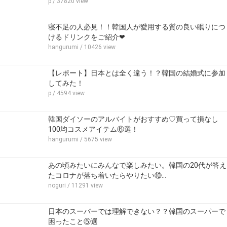
p
/ 37820 view
寝不足の人必見！！韓国人が愛用する質の良い眠りにつ
けるドリンクをご紹介❤
hangurumi
/ 10426 view
【レポート】日本とは全く違う！？韓国の結婚式に参加
してみた！
p
/ 4594 view
韓国ダイソーのアルバイトがおすすめ♡買って損なし
100均コスメアイテム⑥選！
hangurumi
/ 5675 view
あの頃みたいにみんなで楽しみたい。韓国の20代が答え
たコロナが落ち着いたらやりたい⑩…
noguri
/ 11291 view
日本のスーパーでは理解できない？？韓国のスーパーで
困ったこと⑤選