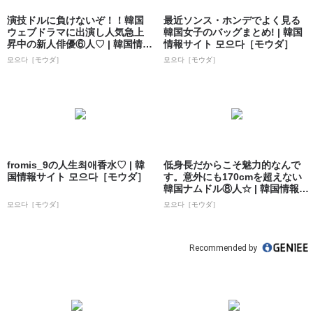
演技ドルに負けないぞ！！韓国
最近ソンス・ホンデでよく見る
ウェブドラマに出演し人気急上
韓国女子のバッグまとめ! | 韓国
昇中の新人俳優⑥人♡ | 韓国情報
情報サイト 모으다［モウダ］
サイト ...
모으다［モウダ］
모으다［モウダ］
fromis_9の人生최애香水♡ | 韓
低身長だからこそ魅力的なんで
国情報サイト 모으다［モウダ］
す。意外にも170cmを超えない
韓国ナムドル⑧人☆ | 韓国情報サ
イト...
모으다［モウダ］
모으다［モウダ］
Recommended by