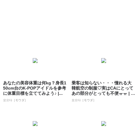
あなたの美容体重は何kg？身長1
乗客は知らない・・・憧れる大
50cm台のK-POPアイドルを参考
韓航空の制服♡実はCAにとって
に体重目標を立ててみよう♪ |...
あの部分がとっても不便ㅠㅠ | 韓
国情報...
모으다［モウダ］
모으다［モウダ］