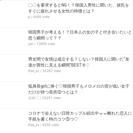
〇〇を要求するとNG！？韓国人男性に聞いた、彼氏を
すぐに疲れさせる女性の特徴とは？
p
/ 6686 view
韓国男子が考える！？日本人の女の子と付き合いたいと
思う瞬間って？？
jan
/ 13896 view
男女間で友情は成立する？しない？韓国人に聞いた”友
達が異性に見える瞬間”BEST⑤♡
Ree_xx
/ 36287 view
低身長girlに捧ぐ♡韓国男子もメロメロの背が低い女子
だけが持つ長所⑤つとは？
은화♡
/ 29291 view
コロナで会えない日韓カップル続出中ㅠㅠ離れた恋人に
手紙を書く時のコツ⑤つ♡
Ree_xx
/ 8250 view