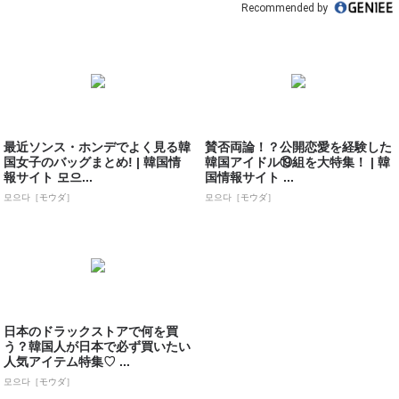
Recommended by
最近ソンス・ホンデでよく見る韓
賛否両論！？公開恋愛を経験した
国女子のバッグまとめ! | 韓国情
韓国アイドル⑲組を大特集！ | 韓
報サイト 모으...
国情報サイト ...
모으다［モウダ］
모으다［モウダ］
日本のドラックストアで何を買
う？韓国人が日本で必ず買いたい
人気アイテム特集♡ ...
모으다［モウダ］