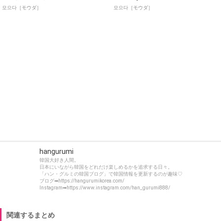
모으다［モウダ］
모으다［モウダ］
hangurumi
韓国大好き人間。
日本にいながら韓国をどれだけ楽しめるかを追求する日々。
「ハン・グルミの韓国ブログ」で韓国情報を更新するのが趣味♡
ブログ➡https://hangurumikorea.com/
Instagram➡https://www.instagram.com/han_gurumi888/
関連するまとめ