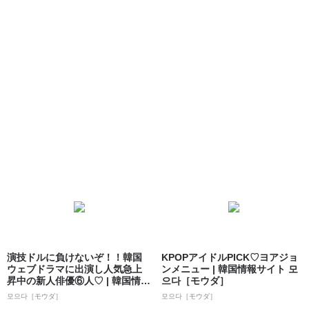
演技ドルに負けないぞ！！韓国
KPOPアイドルPICK♡ヨアジョ
ウェブドラマに出演し人気急上
ンメニュー | 韓国情報サイト 모
昇中の新人俳優⑥人♡ | 韓国情報
으다［モウダ］
サイト ...
모으다［モウダ］
모으다［モウダ］