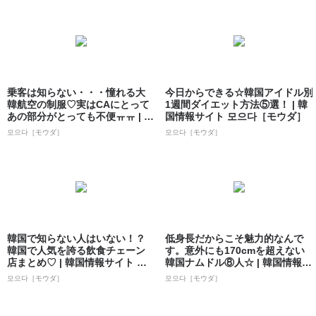
乗客は知らない・・・憧れる大
今日からできる☆韓国アイドル別
韓航空の制服♡実はCAにとって
1週間ダイエット方法⑤選！ | 韓
あの部分がとっても不便ㅠㅠ | 韓
国情報サイト 모으다［モウダ］
国情報...
모으다［モウダ］
모으다［モウダ］
韓国で知らない人はいない！？
低身長だからこそ魅力的なんで
韓国で人気を誇る飲食チェーン
す。意外にも170cmを超えない
店まとめ♡ | 韓国情報サイト 모
韓国ナムドル⑧人☆ | 韓国情報サ
으다［モ...
イト...
모으다［モウダ］
모으다［モウダ］