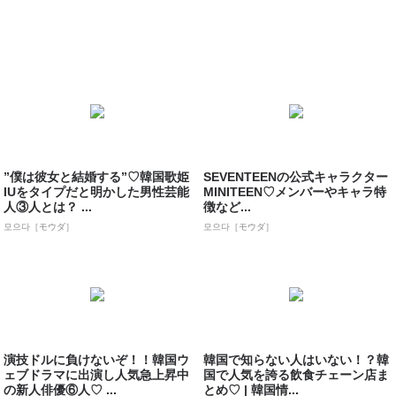
”僕は彼女と結婚する”♡韓国歌姫
SEVENTEENの公式キャラクター
IUをタイプだと明かした男性芸能
MINITEEN♡メンバーやキャラ特
人③人とは？ ...
徴など...
모으다［モウダ］
모으다［モウダ］
演技ドルに負けないぞ！！韓国ウ
韓国で知らない人はいない！？韓
ェブドラマに出演し人気急上昇中
国で人気を誇る飲食チェーン店ま
の新人俳優⑥人♡ ...
とめ♡ | 韓国情...