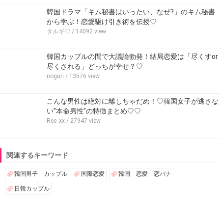
韓国ドラマ「キム秘書はいったい、なぜ?」のキム秘書
から学ぶ！恋愛駆け引き術を伝授♡
タルギ♡
/ 14092 view
韓国カップルの間で大議論勃発！結局恋愛は「尽くすor
尽くされる」どっちが幸せ？♡
noguri
/ 13576 view
こんな男性は絶対に離しちゃだめ！♡韓国女子が逃さな
い”本命男性”の特徴まとめ♡♡
Ree_xx
/ 27947 view
関連するキーワード
韓国男子 カップル
国際恋愛
韓国 恋愛 恋バナ
日韓カップル