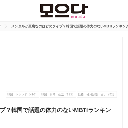
ド
メンタルが豆腐なのはどのタイプ？韓国で話題の体力のないMBTIランキン
韓国 トレンド（430）
韓国 日常 生活（113）
性格 性格診断 占い（52）
プ？韓国で話題の体力のないMBTIランキン