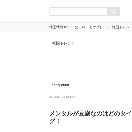
韓国情報サイト 모으다［モウダ］
韓国トレン
韓国トレンド
hangurumi
2024/07/08 UPDATE
メンタルが豆腐なのはどのタイ
グ！