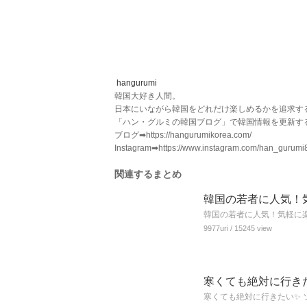
hangurumi
韓国大好き人間。
日本にいながら韓国をどれだけ楽しめるかを追求す
「ハン・グルミの韓国ブログ」で韓国情報を更新す
ブログ➡https://hangurumikorea.com/
Instagram➡https://www.instagram.com/han_gurumi
関連するまとめ
韓国の若者に人気！気
韓国の若者に人気！気軽に楽
9977uri
/ 15245 view
寒くても絶対に行きた
寒くても絶対に行きたい✨ 