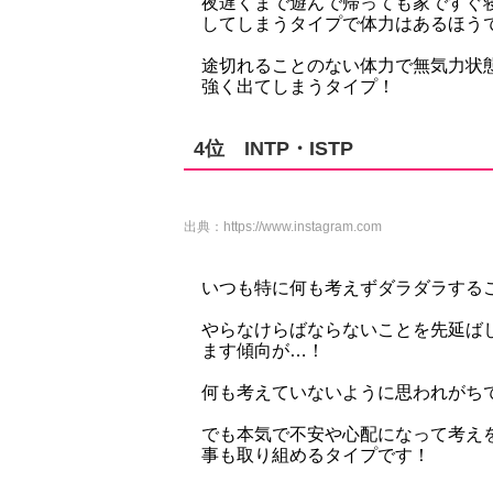
夜遅くまで遊んで帰っても家ですぐ
してしまうタイプで体力はあるほう
途切れることのない体力で無気力状
強く出てしまうタイプ！
4位 INTP・ISTP
出典：
https://www.instagram.com
いつも特に何も考えずダラダラする
やらなけらばならないことを先延ば
ます傾向が…！
何も考えていないように思われがち
でも本気で不安や心配になって考え
事も取り組めるタイプです！