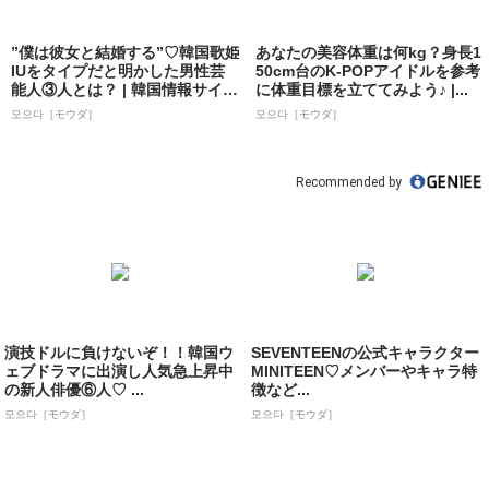
”僕は彼女と結婚する”♡韓国歌姫
あなたの美容体重は何kg？身長1
IUをタイプだと明かした男性芸
50cm台のK-POPアイドルを参考
能人③人とは？ | 韓国情報サイト
に体重目標を立ててみよう♪ |...
...
모으다［モウダ］
모으다［モウダ］
Recommended by
演技ドルに負けないぞ！！韓国ウ
SEVENTEENの公式キャラクター
ェブドラマに出演し人気急上昇中
MINITEEN♡メンバーやキャラ特
の新人俳優⑥人♡ ...
徴など...
모으다［モウダ］
모으다［モウダ］