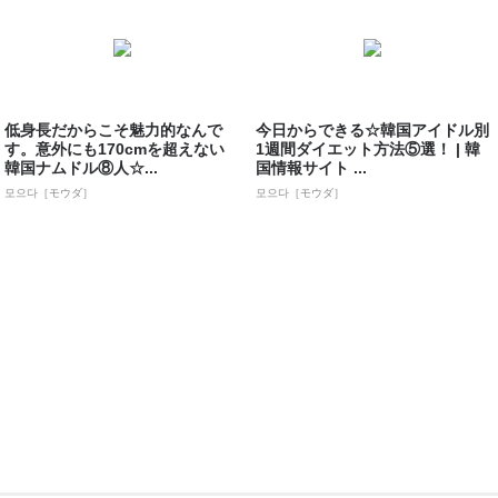
低身長だからこそ魅力的なんで
今日からできる☆韓国アイドル別
す。意外にも170cmを超えない
1週間ダイエット方法⑤選！ | 韓
韓国ナムドル⑧人☆...
国情報サイト ...
모으다［モウダ］
모으다［モウダ］