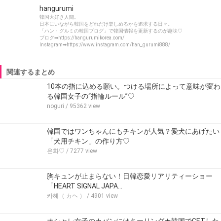
hangurumi
韓国大好き人間。
日本にいながら韓国をどれだけ楽しめるかを追求する日々。
「ハン・グルミの韓国ブログ」で韓国情報を更新するのが趣味♡
ブログ➡https://hangurumikorea.com/
Instagram➡https://www.instagram.com/han_gurumi888/
関連するまとめ
10本の指に込める願い。つける場所によって意味が変わ
る韓国女子の“指輪ルール”♡
noguri
/ 95362 view
韓国ではワンちゃんにもチキンが人気？愛犬にあげたい
「犬用チキン」の作り方♡
은화♡
/ 7277 view
胸キュンが止まらない！日韓恋愛リアリティーショー
「HEART SIGNAL JAPA…
카헤（ カヘ ）
/ 4901 view
オシャレ女子のカバンにはキーリング★韓国でGETした