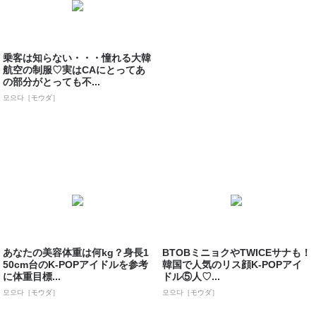
乗客は知らない・・・憧れる大韓
航空の制服♡実はCAにとってあ
の部分がとっても不...
모으다［モウダ］
あなたの美容体重は何kg？身長1
BTOBミニョクやTWICEサナも！
50cm台のK-POPアイドルを参考
韓国で人気のリス顔K-POPアイ
に体重目標...
ドル⑤人♡...
모으다［モウダ］
모으다［モウダ］