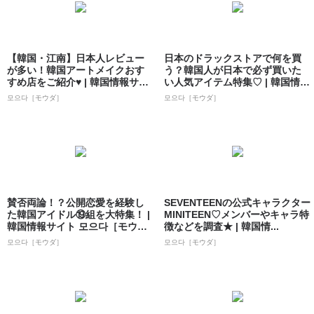
【韓国・江南】日本人レビュー
日本のドラックストアで何を買
が多い！韓国アートメイクおす
う？韓国人が日本で必ず買いた
すめ店をご紹介♥ | 韓国情報サイ
い人気アイテム特集♡ | 韓国情報
ト 모으...
サイト ...
모으다［モウダ］
모으다［モウダ］
賛否両論！？公開恋愛を経験し
SEVENTEENの公式キャラクター
た韓国アイドル⑲組を大特集！ |
MINITEEN♡メンバーやキャラ特
韓国情報サイト 모으다［モウ
徴などを調査★ | 韓国情...
ダ］
모으다［モウダ］
모으다［モウダ］