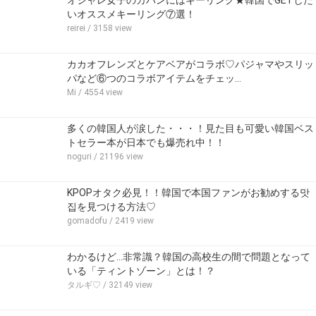
いオススメキーリング⑦選！
reirei
/ 3158 view
カカオフレンズとケアベアがコラボ♡パジャマやスリッ
パなど⑥つのコラボアイテムをチェッ…
Mi
/ 4554 view
多くの韓国人が涙した・・・！見た目も可愛い韓国ベス
トセラー本が日本でも爆売れ中！！
noguri
/ 21196 view
KPOPオタク必見！！韓国で本国ファンがお勧めする맛
집を見つける方法♡
gomadofu
/ 2419 view
わかるけど…非常識？韓国の高校生の間で問題となって
いる「ティントゾーン」とは！？
タルギ♡
/ 32149 view