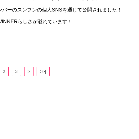
ンバーのスンフンの個人SNSを通じて公開されました！
INNERらしさが溢れています！
2
3
>
>>|