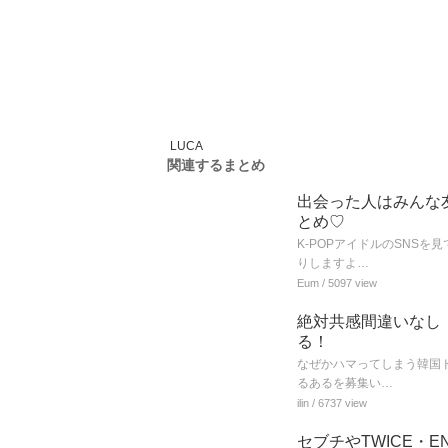
LUCA
関連するまとめ
出会った人はみんな
とめ♡
K-POPアイドルのSNS
りしますよ…
Eum
/ 5097 view
絶対共感間違いなし
る！
なぜかハマってしまう韓国
るあるを募集い…
ilin
/ 6737 view
セブチやTWICE・