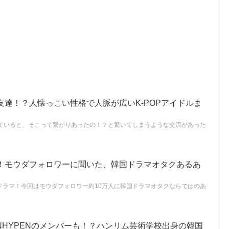
友達！？人懐っこい性格で人脈が広いK-POPアイドルま
を見ていると、そこって繋がりあったの！？と驚いてしまうような交流があった
！モウダフォロワーに聞いた、韓国ドラマオタクあるあ
ドラマ！今回はモウダフォロワー約10万人に韓国ドラマオタクならではのあ
ENHYPENのメンバーも！？ハンリム芸術学校出身の韓国