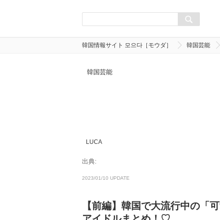
韓国情報サイト 모으다［モウダ］
韓国芸能
韓国芸能
LUCA
出典:
2023/01/10 UPDATE
【前編】韓国で大流行中の「可
アイドルまとめ！♡