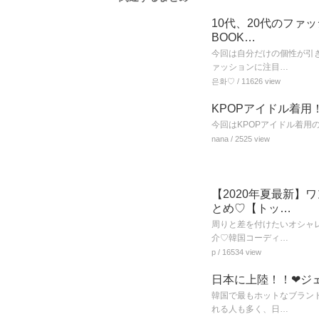
10代、20代のファ
BOOK…
今回は自分だけの個性が引
ァッションに注目…
은화♡
/ 11626 view
KPOPアイドル着用
今回はKPOPアイドル着用
nana
/ 2525 view
【2020年夏最新
とめ♡【トッ…
周りと差を付けたいオシャ
介♡韓国コーディ…
p
/ 16534 view
日本に上陸！！❤ジ
韓国で最もホットなブラン
れる人も多く、日…