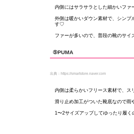
内側にはサラサラとした細かいファ
外側は暖かいダウン素材で、シンプ
す♡
ファーが多いので、普段の靴のサイ
⑤PUMA
出典：
https://smartstore.naver.com
内側は柔らかいフリース素材で、ス
滑り止め加工がついた靴底なので雨
1〜2サイズアップしてゆったり履く