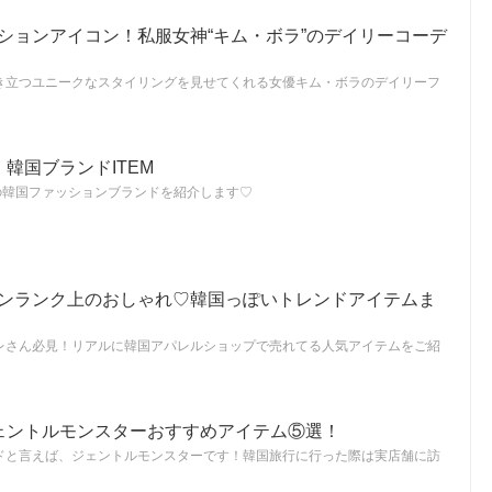
ッションアイコン！私服女神“キム・ボラ”のデイリーコーデ
き立つユニークなスタイリングを見せてくれる女優キム・ボラのデイリーフ
！韓国ブランドITEM
の韓国ファッションブランドを紹介します♡
】ワンランク上のおしゃれ♡韓国っぽいトレンドアイテムま
レさん必見！リアルに韓国アパレルショップで売れてる人気アイテムをご紹
ェントルモンスターおすすめアイテム⑤選！
ドと言えば、ジェントルモンスターです！韓国旅行に行った際は実店舗に訪