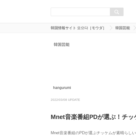
韓国情報サイト 모으다［モウダ］
韓国芸能
韓国芸能
hangurumi
2022/03/08 UPDATE
Mnet音楽番組PDが選ぶ！チ
Mnet音楽番組のPDが選ぶチッケムが素晴らし