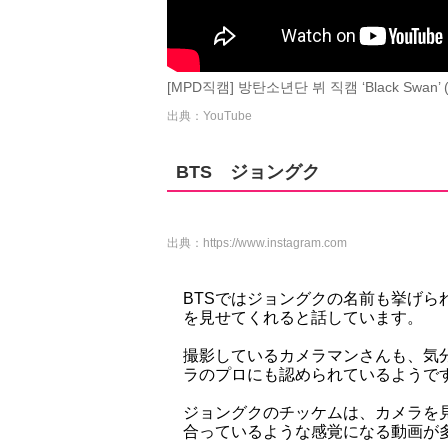
[MPD직캠] 방탄소년단 뷔 직캠 ‘Black Swan’ (B
出典：YouTube
BTS ジョングク
出典：
https://www.instagram.com
BTSではジョングクの名前も挙げ
を見せてくれると話しています。
撮影しているカメラマンさんも、気
ラのプロにも認められているようで
ジョングクのチッケムは、カメラを
合っているような感覚になる動画が