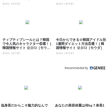
ト 모으...
모으다［モウダ］
모으다［モウダ］
ティブティブシールとは？韓国
今日からできる☆韓国アイドル別
で今人気のキャラクター⑥選！ |
1週間ダイエット方法⑤選！ | 韓
韓国情報サイト 모으다［モウ
国情報サイト 모으다［モウダ］
ダ］
모으다［モウダ］
모으다［モウダ］
Recommended by
低身長だからこそ魅力的なんで
あなたの美容体重は何kg？身長1