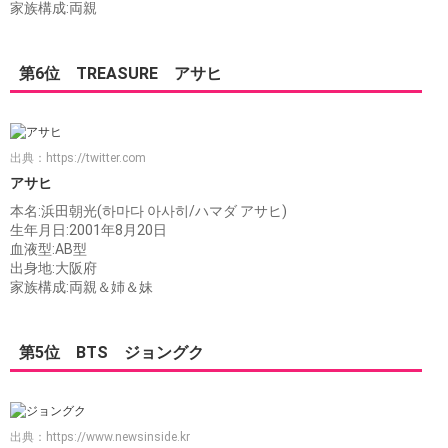
家族構成:両親
第6位 TREASURE アサヒ
出典：
https://twitter.com
アサヒ
本名:浜田朝光(하마다 아사히/ハマダ アサヒ)
生年月日:2001年8月20日
血液型:AB型
出身地:大阪府
家族構成:両親＆姉＆妹
第5位 BTS ジョングク
出典：
https://www.newsinside.kr