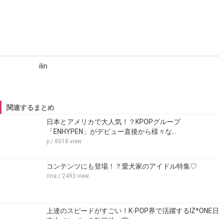
ilin
関連するまとめ
日本とアメリカで大人気！？KPOPグループ
「ENHYPEN」がデビュー直後から様々な…
p
/ 8018 view
コンテンツにも登場！？愛犬家のアイドル特集♡
rina
/ 2493 view
上達のスピードがすごい！K-POP界で活躍するIZ*ONE日