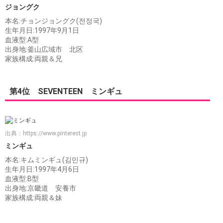
ジョングク
本名:チョンジョングク(전정국)
生年月日:1997年9月1日
血液型:A型
出身地:釜山広域市 北区
家族構成:両親＆兄
第4位 SEVENTEEN ミンギュ
出典：
https://www.pinterest.jp
ミンギュ
本名:キムミンギュ(김민규)
生年月日:1997年4月6日
血液型:B型
出身地:京畿道 安養市
家族構成:両親＆妹