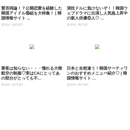
賛否両論！？公開恋愛を経験した
演技ドルに負けないぞ！！韓国ウ
韓国アイドル⑲組を大特集！ | 韓
ェブドラマに出演し人気急上昇中
国情報サイト ...
の新人俳優⑥人♡ ...
모으다［モウダ］
모으다［モウダ］
乗客は知らない・・・憧れる大韓
日本と全然違う！韓国サーティワ
航空の制服♡実はCAにとってあ
ンのおすすめメニュー紹介♡ | 韓
の部分がとっても不...
国情報サイト ...
모으다［モウダ］
모으다［モウダ］