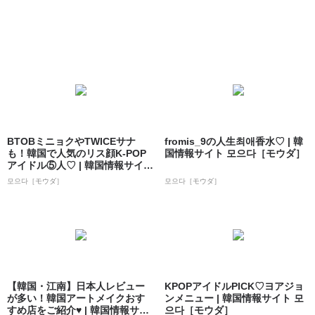
BTOBミニョクやTWICEサナ
fromis_9の人生최애香水♡ | 韓
も！韓国で人気のリス顔K-POP
国情報サイト 모으다［モウダ］
アイドル⑤人♡ | 韓国情報サイ
ト...
모으다［モウダ］
모으다［モウダ］
【韓国・江南】日本人レビュー
KPOPアイドルPICK♡ヨアジョ
が多い！韓国アートメイクおす
ンメニュー | 韓国情報サイト 모
すめ店をご紹介♥ | 韓国情報サイ
으다［モウダ］