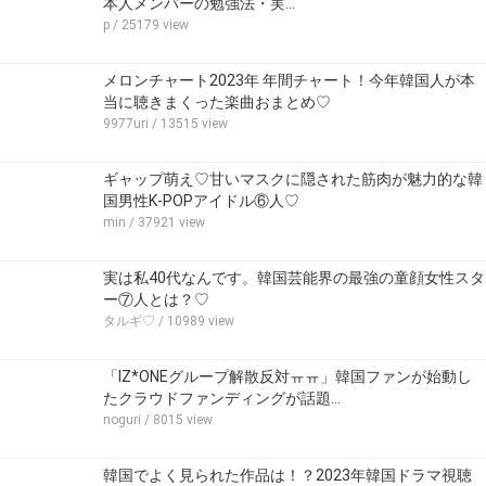
本人メンバーの勉強法・実…
p
/ 25179 view
メロンチャート2023年 年間チャート！今年韓国人が本
当に聴きまくった楽曲おまとめ♡
9977uri
/ 13515 view
ギャップ萌え♡甘いマスクに隠された筋肉が魅力的な韓
国男性K-POPアイドル⑥人♡
min
/ 37921 view
実は私40代なんです。韓国芸能界の最強の童顔女性スタ
ー⑦人とは？♡
タルギ♡
/ 10989 view
「IZ*ONEグループ解散反対ㅠㅠ」韓国ファンが始動し
たクラウドファンディングが話題…
noguri
/ 8015 view
韓国でよく見られた作品は！？2023年韓国ドラマ視聴