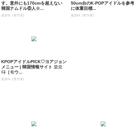
す。意外にも170cmを超えない
50cm台のK-POPアイドルを参考
韓国ナムドル⑧人☆...
に体重目標...
모으다［モウダ］
모으다［モウダ］
KPOPアイドルPICK♡ヨアジョン
メニュー | 韓国情報サイト 모으
다［モウ...
모으다［モウダ］