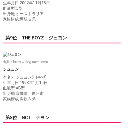
生年月日:2002年11月15日
血液型:O型
出身地:オーストラリア
家族構成:両親＆兄
第9位 THE BOYZ ジュヨン
出典：
https://blog.naver.com
ジュヨン
本名:イジュヨン(이주연)
生年月日:1998年1月15日
血液型:AB型
出身地:京畿道 廣州市
家族構成:両親＆弟
第8位 NCT テヨン