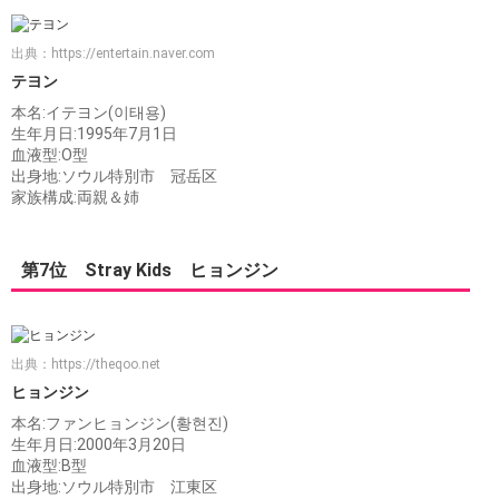
出典：
https://entertain.naver.com
テヨン
本名:イテヨン(이태용)
生年月日:1995年7月1日
血液型:O型
出身地:ソウル特別市 冠岳区
家族構成:両親＆姉
第7位 Stray Kids ヒョンジン
出典：
https://theqoo.net
ヒョンジン
本名:ファンヒョンジン(황현진)
生年月日:2000年3月20日
血液型:B型
出身地:ソウル特別市 江東区