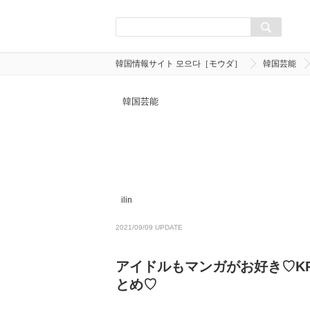
韓国情報サイト 모으다［モウダ］
韓国芸能
韓国芸能
ilin
2021/09/09 UPDATE
アイドルもマンガがお好き♡K
とめ♡