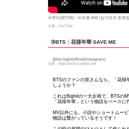
비투비(BTOB) - 비트콤 #68 (싱가포르 한류팝페
出典：YouTube
③BTS：花様年華 SAVE ME
@bts.bighitofficial(Instagram)
出典：
https://search.pstatic.net
BTSのファンの皆さんなら、「花
しょうか？
これはBighitの一大企画で、BTSのMV
「花様年華」という物語をベースに
MV以外にも、小説やショートムー
物語は繋がっているそうです！
この時の展開のひとつとして作られた