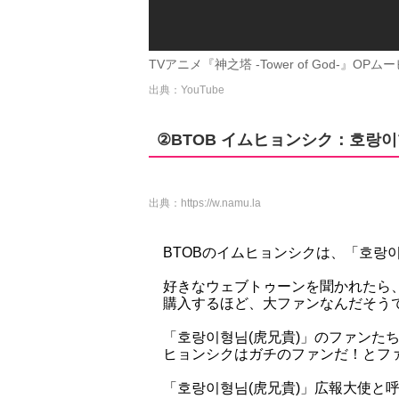
TVアニメ『神之塔 -Tower of God-』OPムービ
出典：YouTube
②BTOB イムヒョンシク：호랑이
出典：
https://w.namu.la
BTOBのイムヒョンシクは、「호랑
好きなウェブトゥーンを聞かれたら
購入するほど、大ファンなんだそう
「호랑이형님(虎兄貴)」のファンた
ヒョンシクはガチのファンだ！とファ
「호랑이형님(虎兄貴)」広報大使と呼