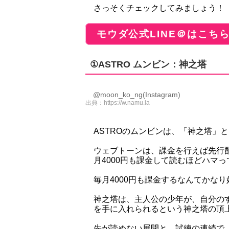
さっそくチェックしてみましょう！
モウダ公式LINE＠はこち
①ASTRO ムンビン：神之塔
@moon_ko_ng(Instagram)
出典：
https://w.namu.la
ASTROのムンビンは、「神之塔」
ウェブトーンは、課金を行えば先行
月4000円も課金して読むほどハマ
毎月4000円も課金するなんてかな
神之塔は、主人公の少年が、自分の
を手に入れられるという神之塔の頂
先が読めない展開と、試練の連続で