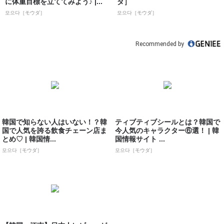
に体重目標を立ててみよう♪ |...
ダ］
모으다［モウダ］
모으다［モウダ］
Recommended by
韓国で知らない人はいない！？韓
ティブティブシールとは？韓国で
国で人気を誇る飲食チェーン店ま
今人気のキャラクター⑥選！ | 韓
とめ♡ | 韓国情...
国情報サイト ...
모으다［モウダ］
모으다［モウダ］