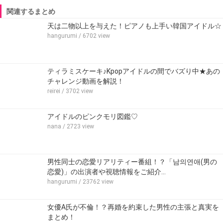
関連するまとめ
天は二物以上を与えた！ピアノも上手い韓国アイドル☆
hangurumi
/ 6702 view
ティラミスケーキ♪Kpopアイドルの間でバズり中★あの
チャレンジ動画を解説！
reirei
/ 3702 view
アイドルのピンクモリ図鑑♡
nana
/ 2723 view
男性同士の恋愛リアリティー番組！？「남의연애(男の
恋愛)」の出演者や視聴情報をご紹介…
hangurumi
/ 23762 view
女優A氏が不倫！？再婚を約束した男性の主張と真実を
まとめ！