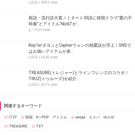
LUCA
/ 4053 view
新語・流行語大賞ノミネート30語に韓国ドラマ”愛の不
時着”とアイドル”NiziU”が…
p
/ 7533 view
Kep1erダヨンとCiipherウォンの熱愛説が浮上！SNSで
はお揃いアイテムが多…
LUCA
/ 5645 view
TREASURE(トレジャー)とラインフレンズのコラボ！
TRUZ(トゥルーズ)を紹介…
LUCA
/ 6075 view
関連するキーワード
ITZY
韓国 KーPOP アイドル
aespa エスパ 에스파
TREASURE
TXT