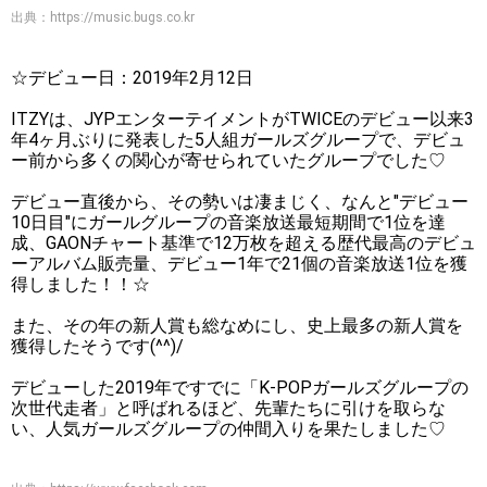
出典：
https://music.bugs.co.kr
☆デビュー日：2019年2月12日
ITZYは、JYPエンターテイメントがTWICEのデビュー以来3
年4ヶ月ぶりに発表した5人組ガールズグループで、デビュ
ー前から多くの関心が寄せられていたグループでした♡
デビュー直後から、その勢いは凄まじく、なんと"デビュー
10日目"にガールグループの音楽放送最短期間で1位を達
成、GAONチャート基準で12万枚を超える歴代最高のデビュ
ーアルバム販売量、デビュー1年で21個の音楽放送1位を獲
得しました！！☆
また、その年の新人賞も総なめにし、史上最多の新人賞を
獲得したそうです(^^)/
デビューした2019年ですでに「K-POPガールズグループの
次世代走者」と呼ばれるほど、先輩たちに引けを取らな
い、人気ガールズグループの仲間入りを果たしました♡