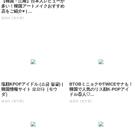
【韓国・江南】日本人レビューが
多い！韓国アートメイクおすすめ
店をご紹介♥ | ...
모으다［モウダ］
塩顔KPOPアイドル (소금 얼굴) |
BTOBミニョクやTWICEサナも！
韓国情報サイト 모으다［モウ
韓国で人気のリス顔K-POPアイ
ダ］
ドル⑤人♡...
모으다［モウダ］
모으다［モウダ］