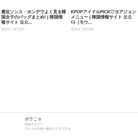
最近ソンス・ホンデでよく見る韓
KPOPアイドルPICK♡ヨアジョン
国女子のバッグまとめ! | 韓国情
メニュー | 韓国情報サイト 모으
報サイト 모으...
다［モウ...
모으다［モウダ］
모으다［モウダ］
ボラこ☺︎
韓国ヲタク♡
アイドルや食べ物ダイスキです☺︎