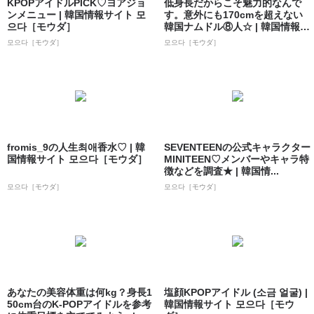
KPOPアイドルPICK♡ヨアジョ
低身長だからこそ魅力的なんで
ンメニュー | 韓国情報サイト 모
す。意外にも170cmを超えない
으다［モウダ］
韓国ナムドル⑧人☆ | 韓国情報サ
イト...
모으다［モウダ］
모으다［モウダ］
fromis_9の人生최애香水♡ | 韓
SEVENTEENの公式キャラクター
国情報サイト 모으다［モウダ］
MINITEEN♡メンバーやキャラ特
徴などを調査★ | 韓国情...
모으다［モウダ］
모으다［モウダ］
あなたの美容体重は何kg？身長1
塩顔KPOPアイドル (소금 얼굴) |
50cm台のK-POPアイドルを参考
韓国情報サイト 모으다［モウ