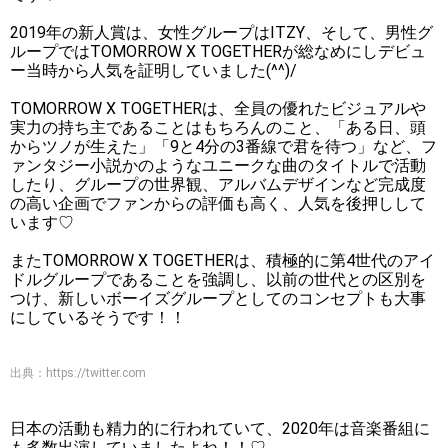
2019年の新人賞は、女性グループはITZY、そして、男性グ
ループではTOMORROW X TOGETHERが総なめにしデビュ
ー当時から人気を証明していました(^^)/
TOMORROW X TOGETHERは、全員の優れたビジュアルや
実力の持ち主であることはもちろんのこと、「ある日、頭
からツノが生えた」「9と4分の3番線で君を待つ」など、フ
ァンタジー小説かのようなユニークな曲のタイトルで活動
したり、グループの世界観、アルバムデザインなど完成度
の高い企画でファンからの評価も高く、人気を後押しして
います♡
またTOMORROW X TOGETHERは、積極的に第4世代のアイ
ドルグループであることを強調し、以前の世代との区別を
つけ、新しいボーイズグループとしてのコンセプトも大事
にしているそうです！！
出典：
https://twitter.com
日本の活動も精力的に行われていて、2020年は音楽番組に
も多数出演していましたよね！！♡