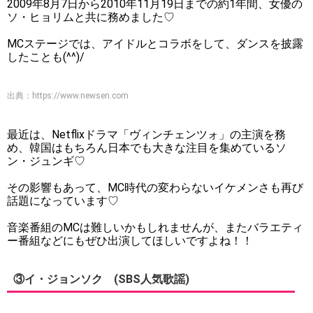
2009年8月7日から2010年11月19日までの約1年間、女優の
ソ・ヒョリムと共に務めました♡
MCステージでは、アイドルとコラボをして、ダンスを披露
したことも(^^)/
出典：
https://www.newsen.com
最近は、Netflixドラマ「ヴィンチェンツォ」の主演を務
め、韓国はもちろん日本でも大きな注目を集めているソ
ン・ジュンギ♡
その影響もあって、MC時代の変わらないイケメンさも再び
話題になっています♡
音楽番組のMCは難しいかもしれませんが、またバラエティ
ー番組などにもぜひ出演してほしいですよね！！
③イ・ジョンソク (SBS人気歌謡)