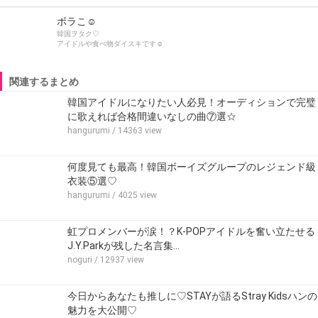
ボラこ☺︎
韓国ヲタク♡
アイドルや食べ物ダイスキです☺︎
関連するまとめ
韓国アイドルになりたい人必見！オーディションで完璧
に歌えれば合格間違いなしの曲⑦選☆
hangurumi
/ 14363 view
何度見ても最高！韓国ボーイズグループのレジェンド級
衣装⑤選♡
hangurumi
/ 4025 view
虹プロメンバーが涙！？K-POPアイドルを奮い立たせる
J.Y.Parkが残した名言集…
noguri
/ 12937 view
今日からあなたも推しに♡STAYが語るStray Kidsハンの
魅力を大公開♡