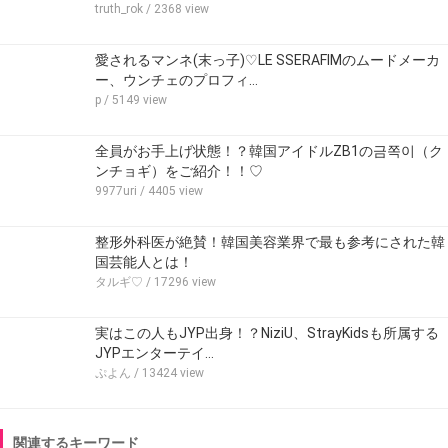
truth_rok
/ 2368 view
愛されるマンネ(末っ子)♡LE SSERAFIMのムードメーカ
ー、ウンチェのプロフィ…
p
/ 5149 view
全員がお手上げ状態！？韓国アイドルZB1の금쪽이（ク
ンチョギ）をご紹介！！♡
9977uri
/ 4405 view
整形外科医が絶賛！韓国美容業界で最も参考にされた韓
国芸能人とは！
タルギ♡
/ 17296 view
実はこの人もJYP出身！？NiziU、StrayKidsも所属する
JYPエンターテイ…
ぷよん
/ 13424 view
関連するキーワード