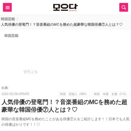
韓国芸能
人気俳優の登竜門！？音楽番組のMCを務めた超豪華な韓国俳優⑦人とは？♡
韓国芸能
ボラこ☺︎
出典:
2023/02/06 UPDATE
韓国 芸能人（984）
韓国 俳優 女優（315）
人気俳優の登竜門！？音楽番組のMCを務めた超
豪華な韓国俳優⑦人とは？♡
韓国の音楽番組MCを務めたことがある俳優⑦人をご紹介します！！日本でも人気
の俳優ばかりです！！♡