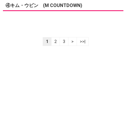
④キム・ウビン (M COUNTDOWN)
1
2
3
>
>>|