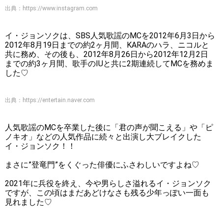
出典：
https://www.instagram.com
イ・ジョンソクは、SBS人気歌謡のMCを2012年6月3日から
2012年8月19日までの約2ヶ月間、KARAのハラ、ニコルと
共に務め、その後も、2012年8月26日から2012年12月2日
までの約3ヶ月間、歌手のIUと共に2期連続してMCを務めま
した♡
出典：
https://entertain.naver.com
人気歌謡のMCを卒業した後に「君の声が聞こえる」や「ピ
ノキオ」などの人気作品に続々と出演し大ブレイクした
イ・ジョンソク！！
まさに”登竜門”をくぐった俳優にふさわしいですよね♡
2021年に兵役を終え、今や男らしさ溢れるイ・ジョンソク
ですが、この頃はまだあどけなさも残る少年っぽい一面も
見れました♡