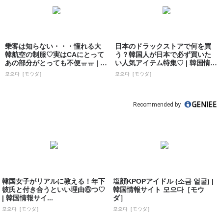
乗客は知らない・・・憧れる大
日本のドラックストアで何を買
韓航空の制服♡実はCAにとって
う？韓国人が日本で必ず買いた
あの部分がとっても不便ㅠㅠ | 韓
い人気アイテム特集♡ | 韓国情報
国情報...
サイト ...
모으다［モウダ］
모으다［モウダ］
Recommended by
韓国女子がリアルに教える！年下
塩顔KPOPアイドル (소금 얼굴) |
彼氏と付き合うといい理由⑥つ♡
韓国情報サイト 모으다［モウ
| 韓国情報サイ...
ダ］
모으다［モウダ］
모으다［モウダ］