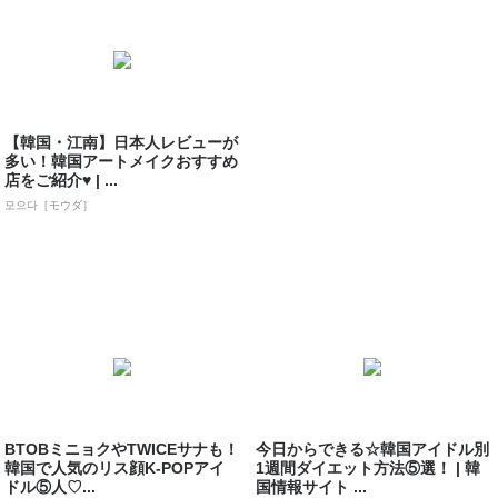
【韓国・江南】日本人レビューが
多い！韓国アートメイクおすすめ
店をご紹介♥ | ...
모으다［モウダ］
BTOBミニョクやTWICEサナも！
今日からできる☆韓国アイドル別
韓国で人気のリス顔K-POPアイ
1週間ダイエット方法⑤選！ | 韓
ドル⑤人♡...
国情報サイト ...