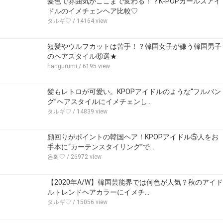
髪色で雰囲気がここまで変わる！？K-POPガールズアイ
ドルのイメチェンヘア比較♡
タルギ♡
/ 14164 view
短髪やウルフカットは苦手！？韓国女子が嫌う韓国男子
のヘアスタイル⑥選★
hangurumi
/ 6195 view
髪もレトロが可愛い。KPOPアイドルのような“フルバン
グ”ヘアスタイルにイメチェンし…
タルギ♡
/ 14839 view
顔回りがポイントの韓国ヘア！KPOPアイドル⑤人をお
手本に“カーテンスタイリング”で…
은화♡
/ 26972 view
【2020年A/W】韓国芸能界では何色が人気？秋のアイド
ルトレンドヘアカラーにイメチ…
タルギ♡
/ 15056 view