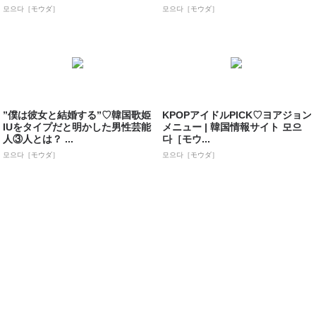
모으다［モウダ］
모으다［モウダ］
”僕は彼女と結婚する”♡韓国歌姫
KPOPアイドルPICK♡ヨアジョン
IUをタイプだと明かした男性芸能
メニュー | 韓国情報サイト 모으
人③人とは？ ...
다［モウ...
모으다［モウダ］
모으다［モウダ］