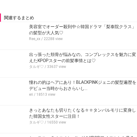
関連するまとめ
美容室でオーダー殺到中☆韓国ドラマ「梨泰院クラス」
の髪型が大人気♡
Ree_xx
/ 22288 view
出っ張った頬骨が悩みなの。コンプレックスを魅力に変
えたKPOPスターの前髪事情とは♡
タルギ♡
/ 33637 view
憧れの的はヘアにあり！BLACKPINKジェニの髪型遍歴を
デビュー当時からおさらいし…
eri
/ 18513 view
きっとあなたも切りたくなるㅎㅎタンバルモリに変身し
た韓国女性スターに注目！
タルギ♡
/ 16550 view