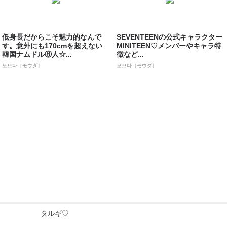
低身長だからこそ魅力的なんで
SEVENTEENの公式キャラクター
す。意外にも170cmを超えない
MINITEEN♡メンバーやキャラ特
韓国ナムドル⑧人☆...
徴など...
모으다［モウダ］
모으다［モウダ］
タルギ♡