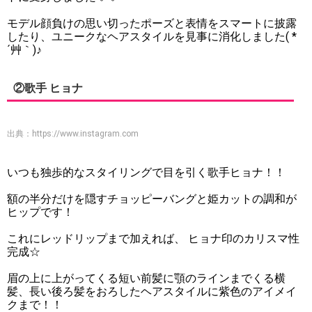
モデル顔負けの思い切ったポーズと表情をスマートに披露
したり、ユニークなヘアスタイルを見事に消化しました( *
´艸｀)♪
②歌手 ヒョナ
出典：
https://www.instagram.com
いつも独歩的なスタイリングで目を引く歌手ヒョナ！！
額の半分だけを隠すチョッピーバングと姫カットの調和が
ヒップです！
これにレッドリップまで加えれば、 ヒョナ印のカリスマ性
完成☆
眉の上に上がってくる短い前髪に顎のラインまでくる横
髪、長い後ろ髪をおろしたヘアスタイルに紫色のアイメイ
クまで！！