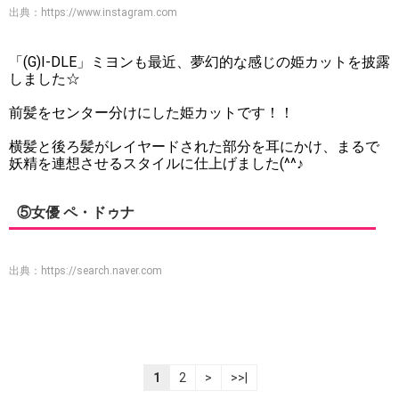
出典：
https://www.instagram.com
「(G)I-DLE」ミヨンも最近、夢幻的な感じの姫カットを披露
しました☆
前髪をセンター分けにした姫カットです！！
横髪と後ろ髪がレイヤードされた部分を耳にかけ、まるで
妖精を連想させるスタイルに仕上げました(^^♪
⑤女優 ペ・ドゥナ
出典：
https://search.naver.com
1
2
>
>>|