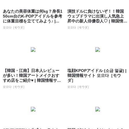
あなたの美容体重は何kg？身長1
演技ドルに負けないぞ！！韓国
50cm台のK-POPアイドルを参考
ウェブドラマに出演し人気急上
に体重目標を立ててみよう♪ |...
昇中の新人俳優⑥人♡ | 韓国情報
サイト ...
모으다［モウダ］
모으다［モウダ］
【韓国・江南】日本人レビュー
塩顔KPOPアイドル (소금 얼굴) |
が多い！韓国アートメイクおす
韓国情報サイト 모으다［モウ
すめ店をご紹介♥ | 韓国情報サイ
ダ］
ト 모으...
모으다［モウダ］
모으다［モウダ］