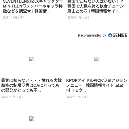
SEVENTEENの公式キャラクター
韓国で知らない人はいない！？
MINITEEN♡メンバーやキャラ特
韓国で人気を誇る飲食チェーン
徴などを調査★ | 韓国情...
店まとめ♡ | 韓国情報サイト 모
으다［モ...
모으다［モウダ］
모으다［モウダ］
Recommended by
乗客は知らない・・・憧れる大韓
KPOPアイドルPICK♡ヨアジョン
航空の制服♡実はCAにとってあ
メニュー | 韓国情報サイト 모으
の部分がとっても不...
다［モウ...
모으다［モウダ］
모으다［モウダ］