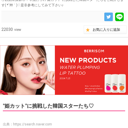
す( *´艸｀)♡是非参考にしてみて下さい♪
22030
view
お気に入りに追加
"姫カット"に挑戦した韓国スターたち♡
出典：
https://search.naver.com