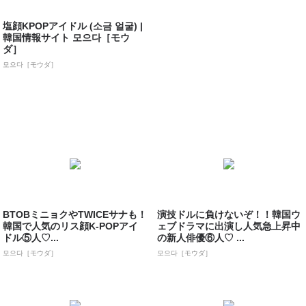
塩顔KPOPアイドル (소금 얼굴) |
韓国情報サイト 모으다［モウ
ダ］
모으다［モウダ］
BTOBミニョクやTWICEサナも！
演技ドルに負けないぞ！！韓国ウ
韓国で人気のリス顔K-POPアイ
ェブドラマに出演し人気急上昇中
ドル⑤人♡...
の新人俳優⑥人♡ ...
모으다［モウダ］
모으다［モウダ］