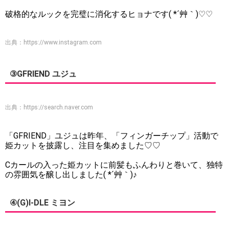
破格的なルックを完璧に消化するヒョナです( *´艸｀)♡♡
出典：
https://www.instagram.com
③GFRIEND ユジュ
出典：
https://search.naver.com
「GFRIEND」ユジュは昨年、「フィンガーチップ」活動で
姫カットを披露し、注目を集めました♡♡
Cカールの入った姫カットに前髪もふんわりと巻いて、独特
の雰囲気を醸し出しました( *´艸｀)♪
④(G)I-DLE ミヨン