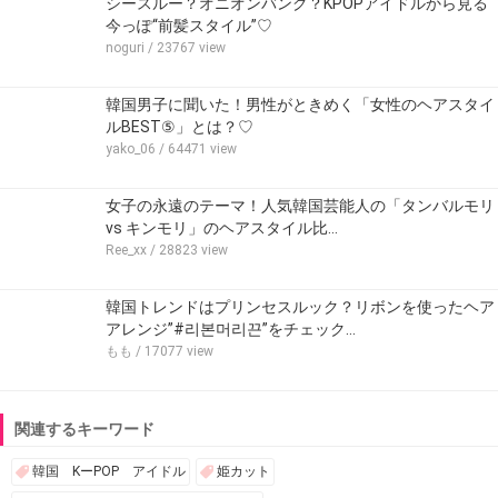
シースルー？オニオンバング？KPOPアイドルから見る
今っぽ“前髪スタイル”♡
noguri
/ 23767 view
韓国男子に聞いた！男性がときめく「女性のヘアスタイ
ルBEST⑤」とは？♡
yako_06
/ 64471 view
女子の永遠のテーマ！人気韓国芸能人の「タンバルモリ
vs キンモリ」のヘアスタイル比…
Ree_xx
/ 28823 view
韓国トレンドはプリンセスルック？リボンを使ったヘア
アレンジ”#리본머리끈”をチェック…
もも
/ 17077 view
関連するキーワード
韓国 KーPOP アイドル
姫カット