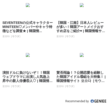
SEVENTEENの公式キャラクター
【韓国・江南】日本人レビュー
MINITEEN♡メンバーやキャラ特
が多い！韓国アートメイクおす
徴などを調査★ | 韓国情...
すめ店をご紹介♥ | 韓国情報サイ
ト 모으...
모으다［モウダ］
모으다［モウダ］
演技ドルに負けないぞ！！韓国
賛否両論！？公開恋愛を経験し
ウェブドラマに出演し人気急上
た韓国アイドル⑲組を大特集！ |
昇中の新人俳優⑥人♡ | 韓国情報
韓国情報サイト 모으다［モウ
サイト ...
ダ］
모으다［モウダ］
모으다［モウダ］
Recommended by