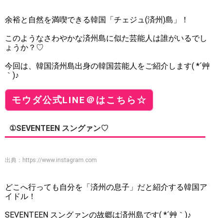
余裕と自然を満喫できる韓国「チェジュ(済州)島」！
このようなさわやかな済州島に似た芸能人は誰がいるでし
ょうか？♡
今回は、韓国済州島出身の韓国芸能人をご紹介します( *´艸
｀)♪
モウダ公式LINE＠はこちら☆
①SEVENTEEN スングァン♡
出典：
https://www.instagram.com
どこへ行っても自分を「済州の息子」だと紹介する韓国ア
イドル！
SEVENTEEN スングァンの故郷は済州島です( *´艸｀)♪