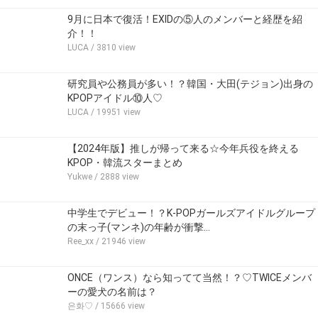
9月に日本で復活！EXIDの⑤人のメンバーと経歴を紹
介！！
LUCA
/ 3810 view
研究員や公務員が多い！？韓国・大田(テジョン)出身の
KPOPアイドル⑩人♡
LUCA
/ 19951 view
【2024年版】推しが帰って来る☆今年兵役を終える
KPOP・韓流スターまとめ
Yukwe
/ 2888 view
中学生でデビュー！？K-POPガールズアイドルグループ
の末っ子(マンネ)の年齢が衝撃…
Ree_xx
/ 21946 view
ONCE（ワンス）なら知ってて当然！？♡TWICEメンバ
ーの愛犬の名前は？
은화♡
/ 15666 view