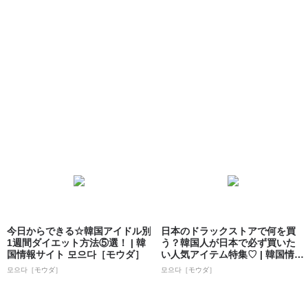
今日からできる☆韓国アイドル別
日本のドラックストアで何を買
1週間ダイエット方法⑤選！ | 韓
う？韓国人が日本で必ず買いた
国情報サイト 모으다［モウダ］
い人気アイテム特集♡ | 韓国情報
サイト ...
모으다［モウダ］
모으다［モウダ］