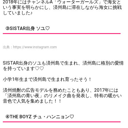
2018年にはチャンネルA「ウォーターガールズ」で海女と
いう事実を明らかにし、済州島に滞在しながら海女に挑戦
していました♪
③SISTAR出身 ソユ♡
出典：
https://www.instagram.com
SISTAR出身のソユも済州島で生まれ、済州島に格別の愛情
を持っています♡♡
小学1年生まで済州島で生まれ育ったそう！
済州焼酎の広告モデルを務めたこともあり、2017年には
「済州島の青い夜」のリメイク曲を発表し、特有の暖かい
音色で人気を集めました！！
④THE BOYZ チュ・ハンニョン♡