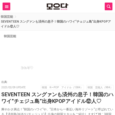
韓国芸能
SEVENTEEN スングァンも済州の息子！韓国のハワイ”チェジュ島”出身KPOPア
イドル⑫人♡
韓国芸能
タルギ♡
出典:
2023/02/09 UPDATE
韓国 KーPOP アイドル（1584）
韓国 芸能人（984）
SEVENTEEN スングァンも済州の息子！韓国のハ
ワイ”チェジュ島”出身KPOPアイドル⑫人♡
爽やかさ満点！”韓国のハワイ”や、”日本から一番近い海外リゾート”と呼ばれてい
る【済州島(제주도/チェジュド)】出身の韓国スターをご紹介します( *´艸｀)韓国