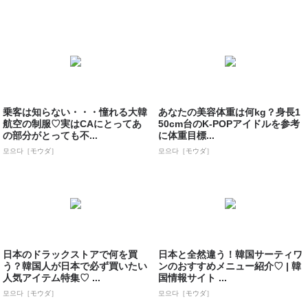
乗客は知らない・・・憧れる大韓
あなたの美容体重は何kg？身長1
航空の制服♡実はCAにとってあ
50cm台のK-POPアイドルを参考
の部分がとっても不...
に体重目標...
모으다［モウダ］
모으다［モウダ］
日本のドラックストアで何を買
日本と全然違う！韓国サーティワ
う？韓国人が日本で必ず買いたい
ンのおすすめメニュー紹介♡ | 韓
人気アイテム特集♡ ...
国情報サイト ...
모으다［モウダ］
모으다［モウダ］