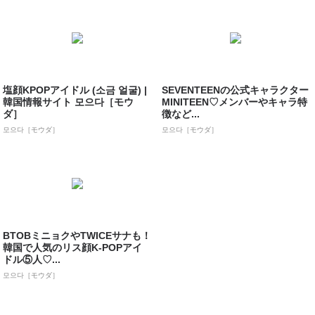
塩顔KPOPアイドル (소금 얼굴) |
SEVENTEENの公式キャラクター
韓国情報サイト 모으다［モウ
MINITEEN♡メンバーやキャラ特
ダ］
徴など...
모으다［モウダ］
모으다［モウダ］
BTOBミニョクやTWICEサナも！
韓国で人気のリス顔K-POPアイ
ドル⑤人♡...
모으다［モウダ］