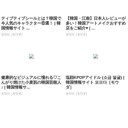
ティブティブシールとは？韓国で
【韓国・江南】日本人レビューが
今人気のキャラクター⑥選！ | 韓
多い！韓国アートメイクおすすめ
国情報サイト ...
店をご紹介♥ | ...
모으다［モウダ］
모으다［モウダ］
健康的なビジュアルに憧れる♡こ
塩顔KPOPアイドル (소금 얼굴) |
んがり焼けた小麦肌の韓国芸能人
韓国情報サイト 모으다［モウ
♪ | 韓国情報サ...
ダ］
모으다［モウダ］
모으다［モウダ］