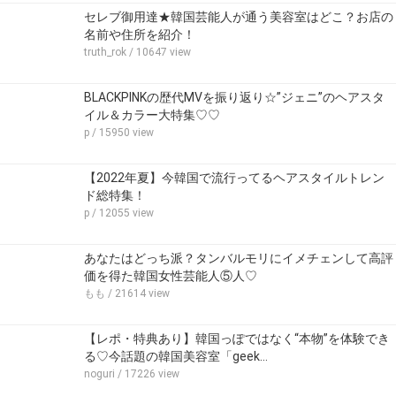
セレブ御用達★韓国芸能人が通う美容室はどこ？お店の
名前や住所を紹介！
truth_rok
/ 10647 view
BLACKPINKの歴代MVを振り返り☆”ジェニ”のヘアスタ
イル＆カラー大特集♡♡
p
/ 15950 view
【2022年夏】今韓国で流行ってるヘアスタイルトレン
ド総特集！
p
/ 12055 view
あなたはどっち派？タンバルモリにイメチェンして高評
価を得た韓国女性芸能人⑤人♡
もも
/ 21614 view
【レポ・特典あり】韓国っぽではなく“本物”を体験でき
る♡今話題の韓国美容室「geek…
noguri
/ 17226 view