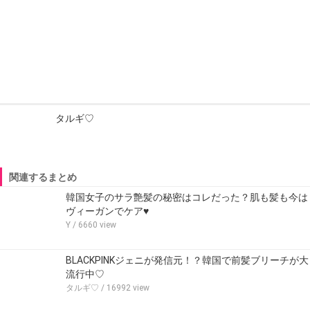
タルギ♡
関連するまとめ
韓国女子のサラ艶髪の秘密はコレだった？肌も髪も今は
ヴィーガンでケア♥
Y
/ 6660 view
BLACKPINKジェニが発信元！？韓国で前髪ブリーチが大
流行中♡
タルギ♡
/ 16992 view