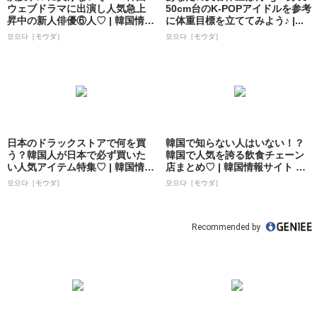
ウェブドラマに出演し人気急上
50cm台のK-POPアイドルを参考
昇中の新人俳優⑥人♡ | 韓国情報
に体重目標を立ててみよう♪ |...
サイト ...
모으다［モウダ］
모으다［モウダ］
日本のドラックストアで何を買
韓国で知らない人はいない！？
う？韓国人が日本で必ず買いた
韓国で人気を誇る飲食チェーン
い人気アイテム特集♡ | 韓国情報
店まとめ♡ | 韓国情報サイト 모
サイト ...
으다［モ...
모으다［モウダ］
모으다［モウダ］
Recommended by