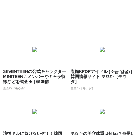
SEVENTEENの公式キャラクター
塩顔KPOPアイドル (소금 얼굴) |
MINITEEN♡メンバーやキャラ特
韓国情報サイト 모으다［モウ
徴などを調査★ | 韓国情...
ダ］
모으다［モウダ］
모으다［モウダ］
演技ドルに負けないぞ！！韓国
あなたの美容体重は何kg？身長1