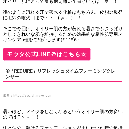
オイリー肌にとって最も耐え難い季節といえば、夏！！
滝のように流れる汗で落ちる化粧はもちろん、皮脂の爆発
に毛穴の噴火口まで・・・(´;ω;｀)！！
そこで今回は、オイリー肌の方が蒸れる暑さでもさっぱり
としてきれいな肌を維持するための効果的な脂性肌専用ス
キンケア5種をご紹介します(#^.^#)♡
モウダ公式LINE＠はこちら☆
①「REDUIRE」リフレッシュタイムフォーミングクレ
ンザー
出典：
https://search.naver.com
暑いほど、メイクをしなくなるというオイリー肌の方多い
のでは？＞＜！！
汗と油分に溶けるファンデーションが手に付いた時の気持