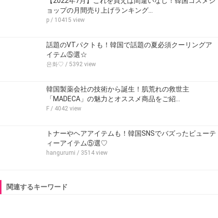
【2022年7月】これを買えば間違いなし！韓国コスメシ
ョップの月間売り上げランキング…
p
/ 10415 view
話題のVTパクトも！韓国で話題の夏必須クーリングア
イテム⑤選☆
은화♡
/ 5392 view
韓国製薬会社の技術から誕生！肌荒れの救世主
「MADECA」の魅力とオススメ商品をご紹…
F
/ 4042 view
トナーやヘアアイテムも！韓国SNSでバズったビューテ
ィーアイテム⑤選♡
hangurumi
/ 3514 view
関連するキーワード