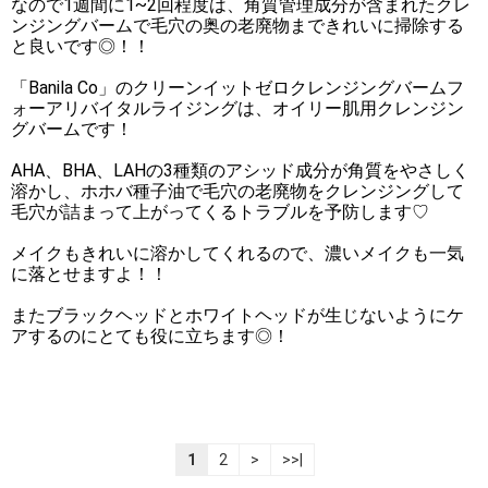
なので1週間に1~2回程度は、角質管理成分が含まれたクレ
ンジングバームで毛穴の奥の老廃物まできれいに掃除する
と良いです◎！！
「Banila Co」のクリーンイットゼロクレンジングバームフ
ォーアリバイタルライジングは、オイリー肌用クレンジン
グバームです！
AHA、BHA、LAHの3種類のアシッド成分が角質をやさしく
溶かし、ホホバ種子油で毛穴の老廃物をクレンジングして
毛穴が詰まって上がってくるトラブルを予防します♡
メイクもきれいに溶かしてくれるので、濃いメイクも一気
に落とせますよ！！
またブラックヘッドとホワイトヘッドが生じないようにケ
アするのにとても役に立ちます◎！
1
2
>
>>|