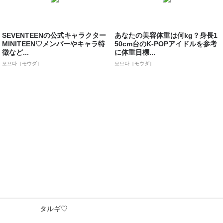
SEVENTEENの公式キャラクター
あなたの美容体重は何kg？身長1
MINITEEN♡メンバーやキャラ特
50cm台のK-POPアイドルを参考
徴など...
に体重目標...
모으다［モウダ］
모으다［モウダ］
タルギ♡