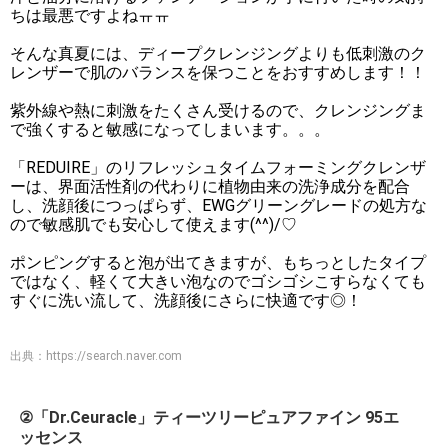
ちは最悪ですよねㅠㅠ
そんな真夏には、ディープクレンジングよりも低刺激のク
レンザーで肌のバランスを保つことをおすすめします！！
紫外線や熱に刺激をたくさん受けるので、クレンジングま
で強くすると敏感になってしまいます。。。
「REDUIRE」のリフレッシュタイムフォーミングクレンザ
ーは、界面活性剤の代わりに植物由来の洗浄成分を配合
し、洗顔後につっぱらず、EWGグリーングレードの処方な
ので敏感肌でも安心して使えます(^^)/♡
ポンピングすると泡が出てきますが、もちっとしたタイプ
ではなく、軽くて大きい泡なのでゴシゴシこすらなくても
すぐに洗い流して、洗顔後にさらに快適です◎！
出典：
https://search.naver.com
②「Dr.Ceuracle」ティーツリーピュアファイン 95エ
ッセンス