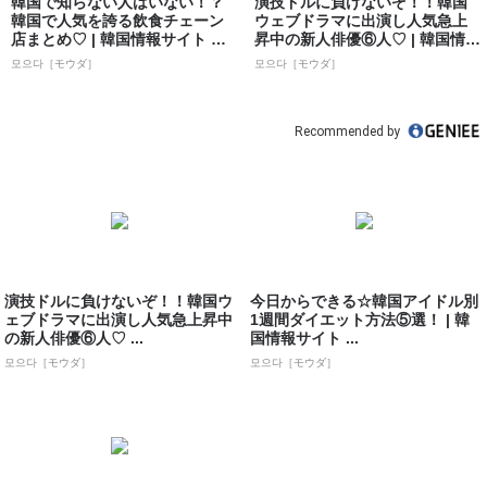
韓国で知らない人はいない！？
演技ドルに負けないぞ！！韓国
韓国で人気を誇る飲食チェーン
ウェブドラマに出演し人気急上
店まとめ♡ | 韓国情報サイト 모
昇中の新人俳優⑥人♡ | 韓国情報
으다［モ...
サイト ...
모으다［モウダ］
모으다［モウダ］
Recommended by
演技ドルに負けないぞ！！韓国ウ
今日からできる☆韓国アイドル別
ェブドラマに出演し人気急上昇中
1週間ダイエット方法⑤選！ | 韓
の新人俳優⑥人♡ ...
国情報サイト ...
모으다［モウダ］
모으다［モウダ］