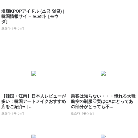
塩顔KPOPアイドル (소금 얼굴) |
韓国情報サイト 모으다［モウ
ダ］
모으다［モウダ］
【韓国・江南】日本人レビューが
乗客は知らない・・・憧れる大韓
多い！韓国アートメイクおすすめ
航空の制服♡実はCAにとってあ
店をご紹介♥ | ...
の部分がとっても不...
모으다［モウダ］
모으다［モウダ］