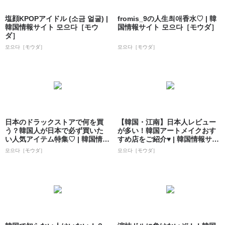
塩顔KPOPアイドル (소금 얼굴) |
fromis_9の人生최애香水♡ | 韓
韓国情報サイト 모으다［モウ
国情報サイト 모으다［モウダ］
ダ］
모으다［モウダ］
모으다［モウダ］
日本のドラックストアで何を買
【韓国・江南】日本人レビュー
う？韓国人が日本で必ず買いた
が多い！韓国アートメイクおす
い人気アイテム特集♡ | 韓国情報
すめ店をご紹介♥ | 韓国情報サイ
サイト ...
ト 모으...
모으다［モウダ］
모으다［モウダ］