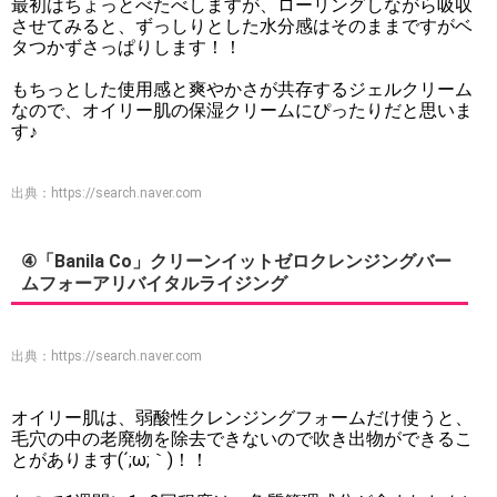
最初はちょっとべたべしますが、ローリングしながら吸収
させてみると、ずっしりとした水分感はそのままですがベ
タつかずさっぱりします！！
もちっとした使用感と爽やかさが共存するジェルクリーム
なので、オイリー肌の保湿クリームにぴったりだと思いま
す♪
出典：
https://search.naver.com
④「Banila Co」クリーンイットゼロクレンジングバー
ムフォーアリバイタルライジング
出典：
https://search.naver.com
オイリー肌は、弱酸性クレンジングフォームだけ使うと、
毛穴の中の老廃物を除去できないので吹き出物ができるこ
とがあります(´;ω;｀)！！