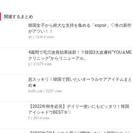
関連するまとめ
韓国女子から絶大な支持を集める「espoir」♡冬の新作
がアツい！！
eri
/ 10419 view
4週間で毛穴改善効果抜群！？韓国3大皮膚科”YOU＆ME
クリニック”からリニューアル…
p
/ 21679 view
息スッキリ！韓国で買いたいオーラルケアアイテムまと
め★
truth_rok
/ 2237 view
【2022年秋冬必見】デイリー使いにもピッタリ！韓国
アイシャドウBEST⑤♡
F
/ 3914 view