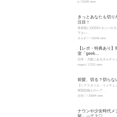
p
/ 31190 view
きっとあなたも切り
注目！
美容院にGOGO♪タンバル
下さい…
タルギ♡
/ 16548 view
【レポ・特典あり】
室「geek…
日本・大阪にあるオルチャンヘア専
noguri
/ 17221 view
前髪、切る？切らな
【ヘアスタイル・イメチェ
韓国芸能人のヘア…
은화♡
/ 33694 view
ナウンや少女時代メ
髪」って？♡