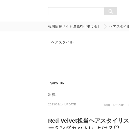
韓国情報サイト 모으다［モウダ］
ヘアスタイ
ヘアスタイル
yako_06
出典:
2023/02/14 UPDATE
韓国 KーPOP ア
Red Velvet担当ヘアスタ
ーミングカット)」とは？♡