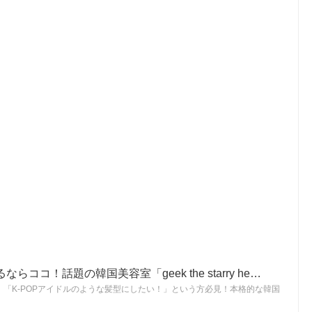
ココ！話題の韓国美容室「geek the starry he…
「K-POPアイドルのような髪型にしたい！」という方必見！本格的な韓国