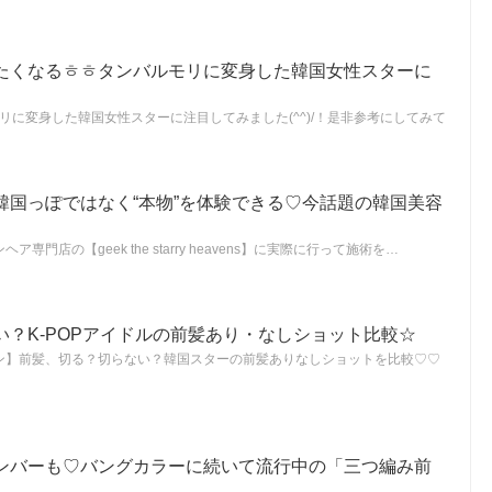
たくなるㅎㅎタンバルモリに変身した韓国女性スターに
モリに変身した韓国女性スターに注目してみました(^^)/！是非参考にしてみて
韓国っぽではなく“本物”を体験できる♡今話題の韓国美容
門店の【geek the starry heavens】に実際に行って施術を…
い？K-POPアイドルの前髪あり・なしショット比較☆
ン】前髪、切る？切らない？韓国スターの前髪ありなしショットを比較♡♡
ンバーも♡バングカラーに続いて流行中の「三つ編み前