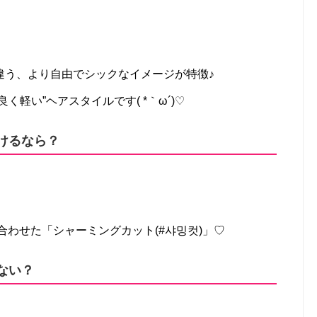
違う、より自由でシックなイメージが特徴♪
軽い”ヘアスタイルです( *｀ω´)♡
けるなら？
を合わせた「シャーミングカット(#샤밍컷)」♡
ない？