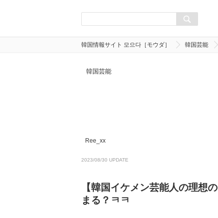
韓国情報サイト 모으다［モウダ］
韓国芸能
韓国芸能
Ree_xx
2023/08/30 UPDATE
【韓国イケメン芸能人の理想の
まる？ㅋㅋ