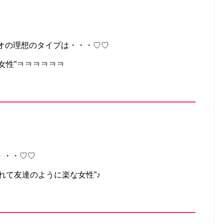
B”ピオの理想のタイプは・・・♡♡
女性”ㅋㅋㅋㅋㅋㅋ
・・・♡♡
れて友達のように楽な女性”♪