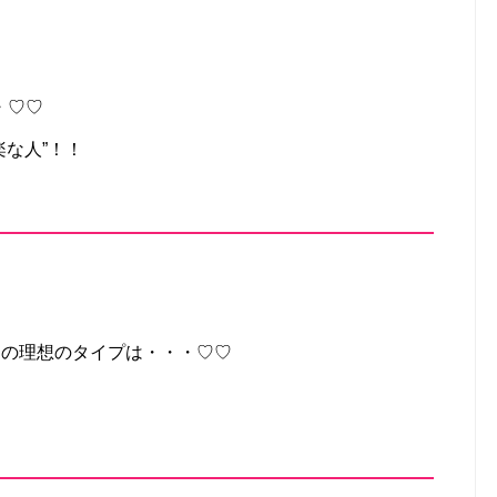
・♡♡
楽な人”！！
ウンの理想のタイプは・・・♡♡