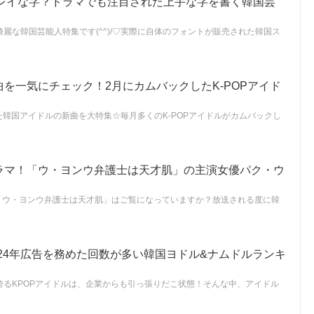
レイな字？ドラマでも注目された上手な字を書く韓国芸
麗な韓国芸能人特集です(^^)/♡実際に自体のフォントが販売された韓国ス
新曲を一気にチェック！2月にカムバックしたK-POPアイド
した韓国アイドルの新曲を大特集☆毎月多くのK-POPアイドルがカムバックし
韓国ドラマ！「ウ・ヨンウ弁護士は天才肌」の主演女優パク・ウ
ドラマ「ウ・ヨンウ弁護士は天才肌」はご覧になっていますか？放送される度に韓
024年広告を務めた回数が多い韓国ヨドル&ナムドルランキ
誇るKPOPアイドルは、企業からも引っ張りだこ状態！そんな中、アイドル