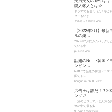
美男美女の条件はキ
能人⑧人とは☆
ドラマでも使われた！字が綺
ターもいま…
タルギ♡
/ 18010 view
【2022年2月】最
ルの楽…
2022年2月にカムバック
ている中…
p
/ 4618 view
話題のNetflix
ンビン…
Netflixで話題の韓国
国でトレ…
hangurumi
/ 6880 view
広告王は誰だ！？2
ング♡
一流のビジュアルと人気を
達の中で最も多…
9977uri
/ 7582 view