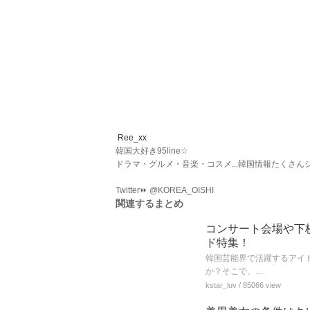
Ree_xx
韓国大好き95line☆
ドラマ・グルメ・音楽・コスメ...韓国情報たくさん
Twitter⏩ @KOREA_OISHI
関連するまとめ
コンサート会場や下
ド特集！
韓国芸能界で活躍するアイド
か？そこで、…
kstar_luv
/ 85066 view