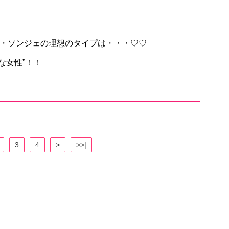
”ユク・ソンジェの理想のタイプは・・・♡♡
な女性”！！
3
4
>
>>|