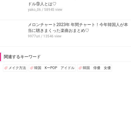
ドル⑨人とは♡
yako_06
/ 58945 view
メロンチャート2023年 年間チャート！今年韓国人が本
当に聴きまくった楽曲おまとめ♡
9977uri
/ 13546 view
関連するキーワード
メイク方法
韓国 KーPOP アイドル
韓国 俳優 女優