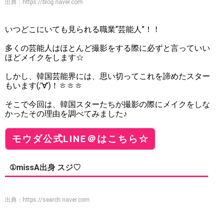
出典：
https://blog.naver.com
いつどこにいても見られる職業“芸能人”！！
多くの芸能人はほとんど撮影をする際に必ずと言っていい
ほどメイクをします☆
しかし、韓国芸能界には、思い切ってこれを諦めたスター
もいます(;’∀’)！ㅎㅎㅎ
そこで今回は、韓国スターたちが撮影の際にメイクをしな
かったその理由を調べてみました♪
モウダ公式LINE＠はこちら☆
①missA出身 スジ♡
出典：
https://search.naver.com