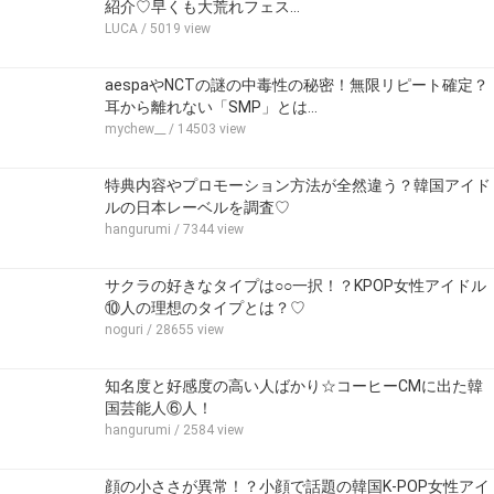
紹介♡早くも大荒れフェス…
LUCA
/ 5019 view
aespaやNCTの謎の中毒性の秘密！無限リピート確定？
耳から離れない「SMP」とは…
mychew__
/ 14503 view
特典内容やプロモーション方法が全然違う？韓国アイド
ルの日本レーベルを調査♡
hangurumi
/ 7344 view
サクラの好きなタイプは○○一択！？KPOP女性アイドル
⑩人の理想のタイプとは？♡
noguri
/ 28655 view
知名度と好感度の高い人ばかり☆コーヒーCMに出た韓
国芸能人⑥人！
hangurumi
/ 2584 view
顔の小ささが異常！？小顔で話題の韓国K-POP女性アイ