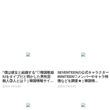
”僕は彼女と結婚する”♡韓国歌姫
SEVENTEENの公式キャラクター
IUをタイプだと明かした男性芸
MINITEEN♡メンバーやキャラ特
能人③人とは？ | 韓国情報サイト
徴などを調査★ | 韓国情...
...
모으다［モウダ］
모으다［モウダ］