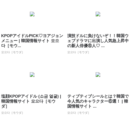
KPOPアイドルPICK♡ヨアジョン
演技ドルに負けないぞ！！韓国ウ
メニュー | 韓国情報サイト 모으
ェブドラマに出演し人気急上昇中
다［モウ...
の新人俳優⑥人♡ ...
모으다［モウダ］
모으다［モウダ］
塩顔KPOPアイドル (소금 얼굴) |
ティブティブシールとは？韓国で
韓国情報サイト 모으다［モウ
今人気のキャラクター⑥選！ | 韓
ダ］
国情報サイト ...
모으다［モウダ］
모으다［モウダ］