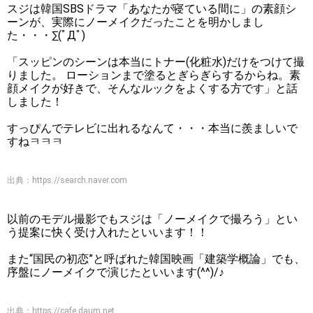
スジは韓国SBSドラマ「あなたが寝ている間に」の素顔シ
ーンが、実際にノーメイクだったことを明かしまし
た・・・∑(ﾟДﾟ)
「スッピンのシーンは本当にトナー(化粧水)だけをつけて撮
りました。 ローションまで塗るとぎらぎらするからね。素
顔メイクが好きで、そんなルックをよくする方です」と話
しました！
すっぴんでテレビに出れるなんて・・・本当に羨ましいで
すねㅋㅋㅋ
出典：
https://search.naver.com
以前のモデル撮影でもスジは「ノーメイクで撮ろう」とい
う提案に快く受け入れたといいます！！
また“国民の初恋”と呼ばれた韓国映画「建築学概論」でも、
序盤にノーメイクで演じたといいます(^^)/♪
出典：
https://cafe.daum.net