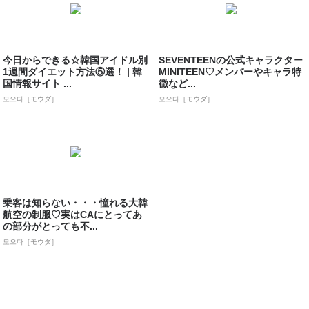
今日からできる☆韓国アイドル別
SEVENTEENの公式キャラクター
1週間ダイエット方法⑤選！ | 韓
MINITEEN♡メンバーやキャラ特
国情報サイト ...
徴など...
모으다［モウダ］
모으다［モウダ］
乗客は知らない・・・憧れる大韓
航空の制服♡実はCAにとってあ
の部分がとっても不...
모으다［モウダ］