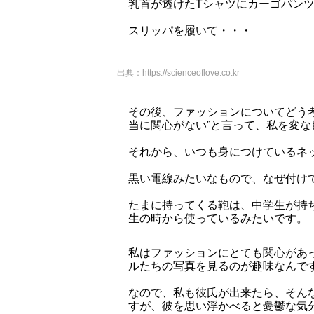
乳首が透けたTシャツにカーゴパン
スリッパを履いて・・・
出典：
https://scienceoflove.co.kr
その後、ファッションについてどう
当に関心がない”と言って、私を変な
それから、いつも身につけているネ
黒い電線みたいなもので、なぜ付け
たまに持ってくる鞄は、中学生が持
生の時から使っているみたいです。
私はファッションにとても関心があって
ルたちの写真を見るのが趣味なんで
なので、私も彼氏が出来たら、そん
すが、彼を思い浮かべると憂鬱な気