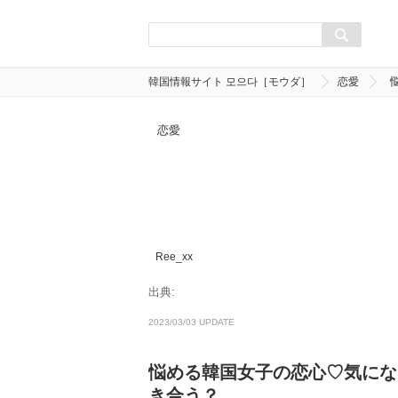
韓国情報サイト 모으다［モウダ］
恋愛
恋愛
Ree_xx
出典:
2023/03/03 UPDATE
悩める韓国女子の恋心♡気にな
き合う？