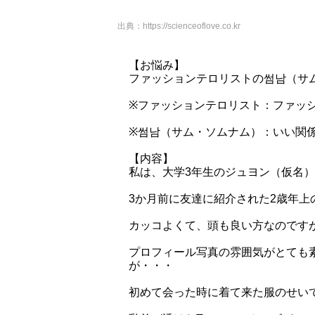
出典：
https://scienceoflove.co.kr
【お悩み】
ファッションテロリストの썸남（サム
※ファッションテロリスト：ファッ
※썸남（サム・ソムナム）：いい関
【内容】
私は、大学3年生のジュヨン（仮名
3か月前に友達に紹介された2歳年上
カッコよくて、頭も良い方なのです
プロフィール写真の雰囲気がとても
が・・・
初めて会った時に着て来た服のせい