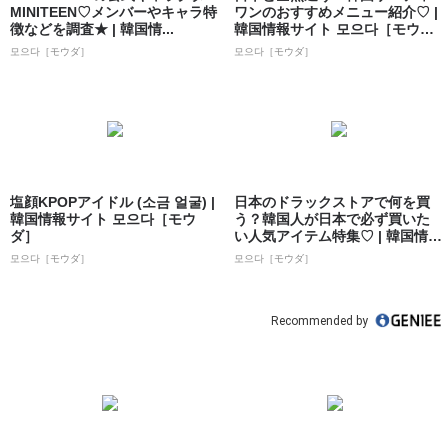
MINITEEN♡メンバーやキャラ特
ワンのおすすめメニュー紹介♡ |
徴などを調査★ | 韓国情...
韓国情報サイト 모으다［モウ
ダ］
모으다［モウダ］
모으다［モウダ］
塩顔KPOPアイドル (소금 얼굴) |
日本のドラックストアで何を買
韓国情報サイト 모으다［モウ
う？韓国人が日本で必ず買いた
ダ］
い人気アイテム特集♡ | 韓国情報
サイト ...
모으다［モウダ］
모으다［モウダ］
Recommended by