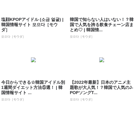
塩顔KPOPアイドル (소금 얼굴) |
韓国で知らない人はいない！？韓
韓国情報サイト 모으다［モウ
国で人気を誇る飲食チェーン店ま
ダ］
とめ♡ | 韓国情...
모으다［モウダ］
모으다［モウダ］
今日からできる☆韓国アイドル別
【2022年最新】日本のアニメ主
1週間ダイエット方法⑤選！ | 韓
題歌が大人気！？韓国で人気のJ-
国情報サイト ...
POPソングT...
모으다［モウダ］
모으다［モウダ］