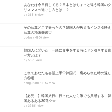
あなたは今日何してる？日本とはちょっと違う韓国のク
リスマスの過ごし方とは！？
p
/ 36816 view
その写真どこで撮ったの？韓国人が教えるインスタ映え
写真の秘密⑤選♡
Judae
/ 4906 view
韓国人に聞いた！一緒に食事をする時にドン引きする食
べ方とは？
p
/ 5551 view
これであなたも会話上手♡韓国式！褒められた時の返し
方⑤選
hangurumi
/ 8157 view
【必見！】韓国旅行に行った人なら誰でも共感する！韓
国あるある30選☆☆
p
/ 37681 view