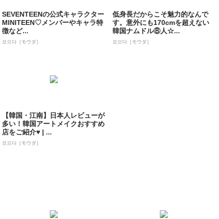
SEVENTEENの公式キャラクター
低身長だからこそ魅力的なんで
MINITEEN♡メンバーやキャラ特
す。意外にも170cmを超えない
徴など...
韓国ナムドル⑧人☆...
모으다［モウダ］
모으다［モウダ］
【韓国・江南】日本人レビューが
多い！韓国アートメイクおすすめ
店をご紹介♥ | ...
모으다［モウダ］