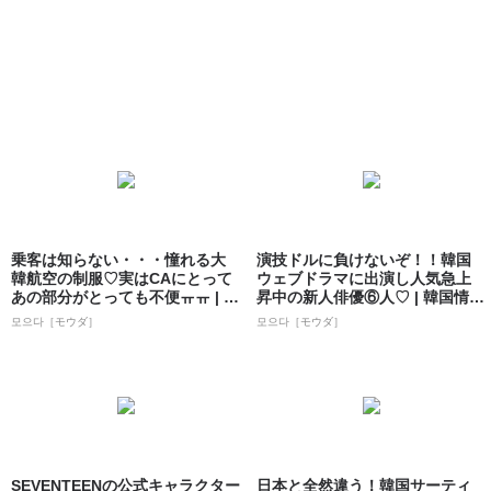
乗客は知らない・・・憧れる大
演技ドルに負けないぞ！！韓国
韓航空の制服♡実はCAにとって
ウェブドラマに出演し人気急上
あの部分がとっても不便ㅠㅠ | 韓
昇中の新人俳優⑥人♡ | 韓国情報
国情報...
サイト ...
모으다［モウダ］
모으다［モウダ］
SEVENTEENの公式キャラクター
日本と全然違う！韓国サーティ