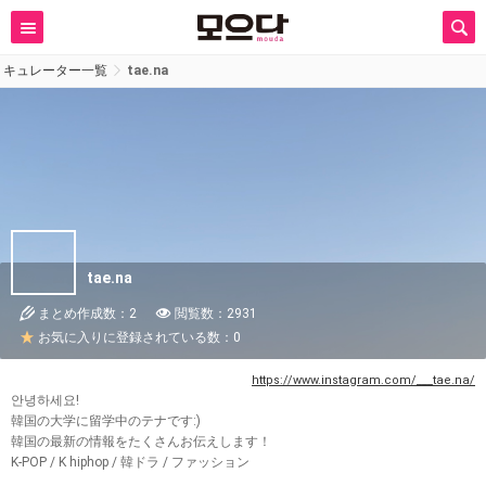
キュレーター一覧
tae.na
tae.na
まとめ作成数：2
閲覧数：2931
お気に入りに登録されている数：0
https://www.instagram.com/___tae.na/
안녕하세요!
韓国の大学に留学中のテナです:)
韓国の最新の情報をたくさんお伝えします！
K-POP / K hiphop / 韓ドラ / ファッション