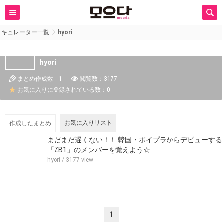
キュレーター一覧
hyori
hyori
まとめ作成数：1
閲覧数：3177
お気に入りに登録されている数：0
お気に入りリスト
作成したまとめ
まだまだ遅くない！！ 韓国・ボイプラからデビューする
「ZB1」のメンバーを覚えよう☆
hyori
/ 3177 view
1