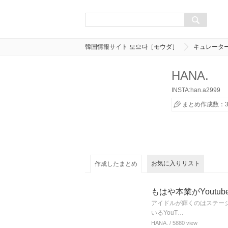
韓国情報サイト 모으다［モウダ］
キュレータ
HANA.
INSTA:han.a2999
まとめ作成数：
お気に入りリスト
作成したまとめ
もはや本業がYoutub
アイドルが輝くのはステージ
いるYouT…
HANA.
/ 5880 view