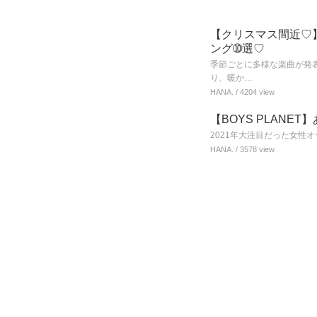
【クリスマス間近♡
ング➉選♡
季節ごとに多様な楽曲が発表
り、暖か…
HANA.
/ 4204 view
【BOYS PLANET
2021年大注目だった女性オーデ
HANA.
/ 3578 view