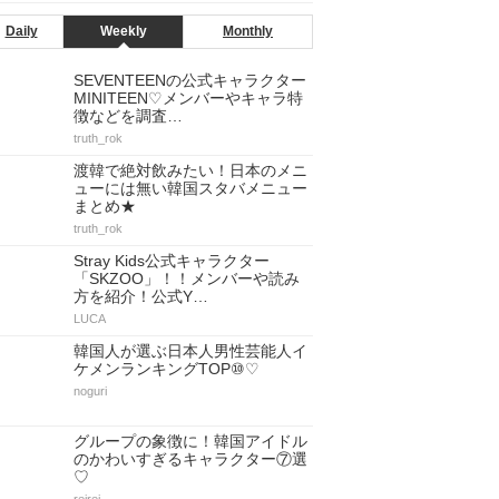
Daily
Weekly
Monthly
SEVENTEENの公式キャラクター
MINITEEN♡メンバーやキャラ特
徴などを調査…
truth_rok
渡韓で絶対飲みたい！日本のメニ
ューには無い韓国スタバメニュー
まとめ★
truth_rok
Stray Kids公式キャラクター
「SKZOO」！！メンバーや読み
方を紹介！公式Y…
LUCA
韓国人が選ぶ日本人男性芸能人イ
ケメンランキングTOP⑩♡
noguri
グループの象徴に！韓国アイドル
のかわいすぎるキャラクター⑦選
♡