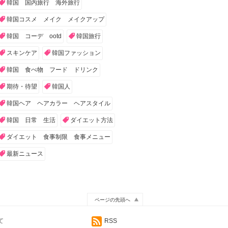
韓国 国内旅行 海外旅行
韓国コスメ メイク メイクアップ
韓国 コーデ ootd
韓国旅行
スキンケア
韓国ファッション
韓国 食べ物 フード ドリンク
期待・待望
韓国人
韓国ヘア ヘアカラー ヘアスタイル
韓国 日常 生活
ダイエット方法
ダイエット 食事制限 食事メニュー
最新ニュース
ページの先頭へ
て
RSS