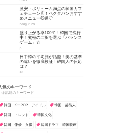
reirei
激安・ボリューム満点の韓国カフ
ェチェーン店！ペクタバンおすす
めメニュー⑥選♡
hangurumi
盛り上がる率100％！韓国で流行
中！究極の二択を選ぶ「バランス
ゲーム」☆
p
日中韓の平均顔が話題！美の基準
の違いを徹底検証！韓国人の反応
は？
ilin
人気のキーワード
いま話題のキーワード
韓国 KーPOP アイドル
韓国 芸能人
韓国 トレンド
韓国文化
韓国 俳優 女優
韓国ドラマ 韓国映画