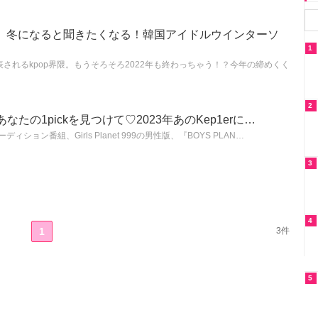
】冬になると聞きたくなる！韓国アイドルウインターソ
1
されるkpop界隈。もうそろそろ2022年も終わっちゃう！？今年の締めくく
2
】あなたの1pickを見つけて♡2023年あのKep1erに…
ィション番組、Girls Planet 999の男性版、『BOYS PLAN…
3
4
1
3件
5