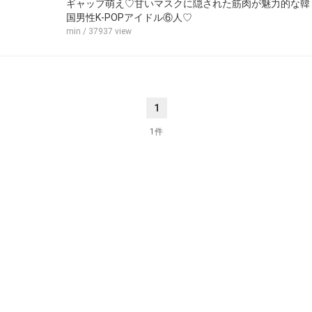
ギャップ萌え♡甘いマスクに隠された筋肉が魅力的な韓
国男性K-POPアイドル⑥人♡
min
/ 37937 view
1
1件