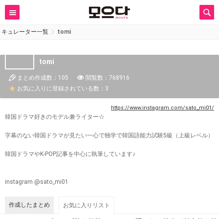
キュレーター一覧
tomi
tomi
まとめ作成数：105
閲覧数：768916
お気に入りに登録されている数：3
https://www.instagram.com/sato_mi01/
韓国ドラマ好きのモデル兼ライター☆
字幕のない韓国ドラマが見たい一心で独学で韓国語能力試験5級（上級レベル）
韓国ドラマやK-POP記事を中心に執筆しています♪
instagram @sato_mi01
作成したまとめ
お気に入りリスト