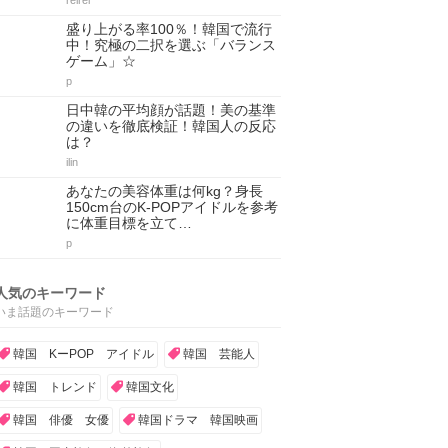
reirei
盛り上がる率100％！韓国で流行
中！究極の二択を選ぶ「バランス
ゲーム」☆
p
日中韓の平均顔が話題！美の基準
の違いを徹底検証！韓国人の反応
は？
ilin
あなたの美容体重は何kg？身長
150cm台のK-POPアイドルを参考
に体重目標を立て…
p
人気のキーワード
いま話題のキーワード
韓国 KーPOP アイドル
韓国 芸能人
韓国 トレンド
韓国文化
韓国 俳優 女優
韓国ドラマ 韓国映画