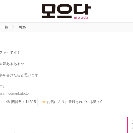
ー一覧
이화
ファ〉です！
夫婦あるあるや
事を書けたらと思います！
す♪
gram.com/rikato.to
1
閲覧数：14315
お気に入りに登録されている数：0