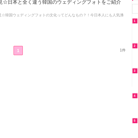
見☆日本と全く違う韓国のウェディングフォトをご紹介
見☆韓国ウェディングフォトの文化ってどんなもの？！今日本人にも人気沸
1
2
1
1件
3
4
5