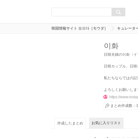
韓国情報サイト 모으다［モウダ］
キュレータ
이화
日韓夫婦の이화〈イ
日韓カップル、日韓
私たちならではの記
よろしくお願いしま
https://www.insta
まとめ作成数：
お気に入りリスト
作成したまとめ