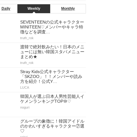
Daily
Weekly
Monthly
SEVENTEENの公式キャラクター
MINITEEN♡メンバーやキャラ特
徴などを調査…
truth_rok
渡韓で絶対飲みたい！日本のメニ
ューには無い韓国スタバメニュー
まとめ★
truth_rok
Stray Kids公式キャラクター
「SKZOO」！！メンバーや読み
方を紹介！公式Y…
LUCA
韓国人が選ぶ日本人男性芸能人イ
ケメンランキングTOP⑩♡
noguri
グループの象徴に！韓国アイドル
のかわいすぎるキャラクター⑦選
♡