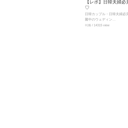
【レポ】日韓夫婦必
♡
日韓カップル・日韓夫婦必
騰中のウェディン…
이화
/ 14315 view