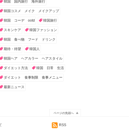
韓国 国内旅行 海外旅行
韓国コスメ メイク メイクアップ
韓国 コーデ ootd
韓国旅行
スキンケア
韓国ファッション
韓国 食べ物 フード ドリンク
期待・待望
韓国人
韓国ヘア ヘアカラー ヘアスタイル
ダイエット方法
韓国 日常 生活
ダイエット 食事制限 食事メニュー
最新ニュース
ページの先頭へ
て
RSS