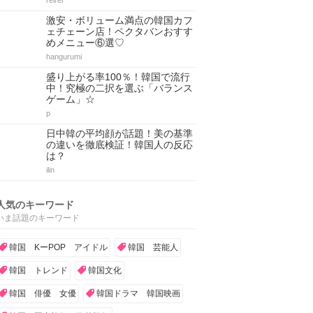
reirei
激安・ボリューム満点の韓国カフ
ェチェーン店！ペクタバンおすす
めメニュー⑥選♡
hangurumi
盛り上がる率100％！韓国で流行
中！究極の二択を選ぶ「バランス
ゲーム」☆
p
日中韓の平均顔が話題！美の基準
の違いを徹底検証！韓国人の反応
は？
ilin
人気のキーワード
いま話題のキーワード
韓国 KーPOP アイドル
韓国 芸能人
韓国 トレンド
韓国文化
韓国 俳優 女優
韓国ドラマ 韓国映画