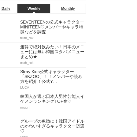
Daily
Weekly
Monthly
SEVENTEENの公式キャラクター
MINITEEN♡メンバーやキャラ特
徴などを調査…
truth_rok
渡韓で絶対飲みたい！日本のメニ
ューには無い韓国スタバメニュー
まとめ★
truth_rok
Stray Kids公式キャラクター
「SKZOO」！！メンバーや読み
方を紹介！公式Y…
LUCA
韓国人が選ぶ日本人男性芸能人イ
ケメンランキングTOP⑩♡
noguri
グループの象徴に！韓国アイドル
のかわいすぎるキャラクター⑦選
♡