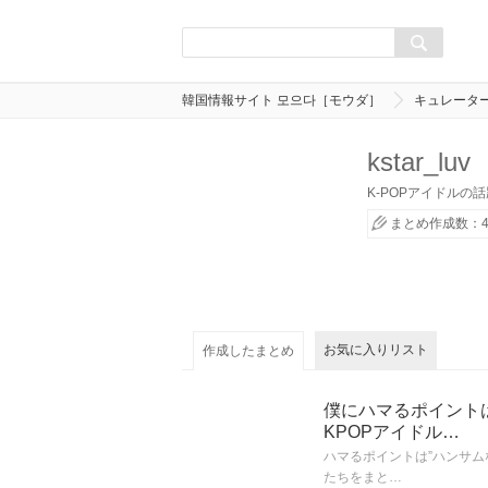
韓国情報サイト 모으다［モウダ］
キュレータ
kstar_luv
K-POPアイドルの
まとめ作成数：
お気に入りリスト
作成したまとめ
僕にハマるポイント
KPOPアイドル…
ハマるポイントは”ハンサム
たちをまと…