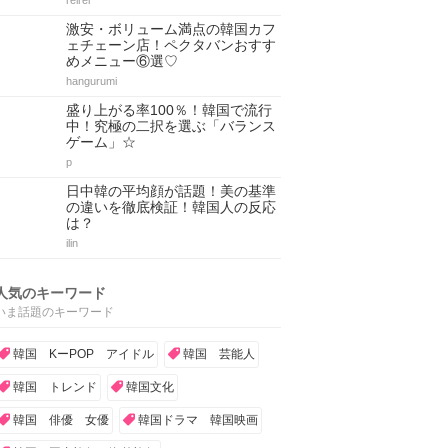
reirei
激安・ボリューム満点の韓国カフ
ェチェーン店！ペクタバンおすす
めメニュー⑥選♡
hangurumi
盛り上がる率100％！韓国で流行
中！究極の二択を選ぶ「バランス
ゲーム」☆
p
日中韓の平均顔が話題！美の基準
の違いを徹底検証！韓国人の反応
は？
ilin
人気のキーワード
いま話題のキーワード
韓国 KーPOP アイドル
韓国 芸能人
韓国 トレンド
韓国文化
韓国 俳優 女優
韓国ドラマ 韓国映画