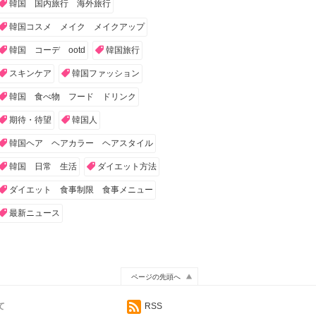
韓国 国内旅行 海外旅行
韓国コスメ メイク メイクアップ
韓国 コーデ ootd
韓国旅行
スキンケア
韓国ファッション
韓国 食べ物 フード ドリンク
期待・待望
韓国人
韓国ヘア ヘアカラー ヘアスタイル
韓国 日常 生活
ダイエット方法
ダイエット 食事制限 食事メニュー
最新ニュース
ページの先頭へ
て
RSS