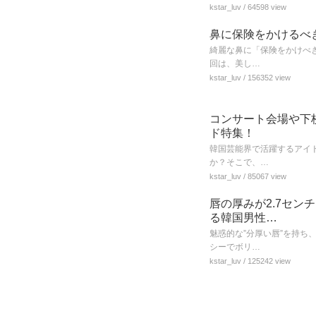
kstar_luv
/ 64598 view
鼻に保険をかけるべき
綺麗な鼻に「保険をかけべき
回は、美し…
kstar_luv
/ 156352 view
コンサート会場や下
ド特集！
韓国芸能界で活躍するアイド
か？そこで、…
kstar_luv
/ 85067 view
唇の厚みが2.7セン
る韓国男性…
魅惑的な”分厚い唇”を持ち
シーでボリ…
kstar_luv
/ 125242 view