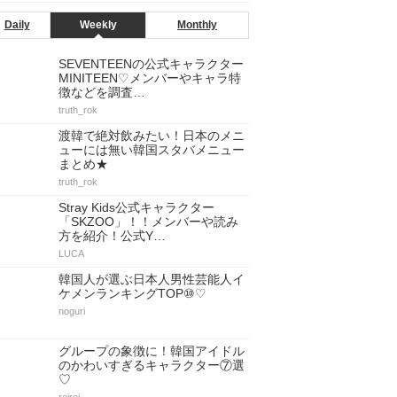
Daily
Weekly
Monthly
SEVENTEENの公式キャラクター
MINITEEN♡メンバーやキャラ特
徴などを調査…
truth_rok
渡韓で絶対飲みたい！日本のメニ
ューには無い韓国スタバメニュー
まとめ★
truth_rok
Stray Kids公式キャラクター
「SKZOO」！！メンバーや読み
方を紹介！公式Y…
LUCA
韓国人が選ぶ日本人男性芸能人イ
ケメンランキングTOP⑩♡
noguri
グループの象徴に！韓国アイドル
のかわいすぎるキャラクター⑦選
♡