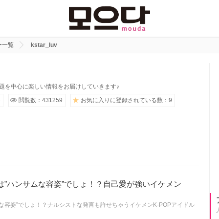
ー一覧
kstar_luv
話題を中心に楽しい情報をお届けしていきます♪
4
閲覧数：431259
お気に入りに登録されている数：9
は”ハンサムな容姿”でしょ！？自己愛が強いイケメン
な容姿”でしょ！？ナルシストな発言も許せちゃうイケメンK-POPアイドル