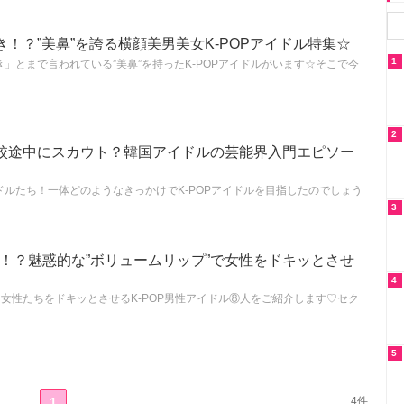
！？”美鼻”を誇る横顔美男美女K-POPアイドル特集☆
1
」とまで言われている”美鼻”を持ったK-POPアイドルがいます☆そこで今
2
校途中にスカウト？韓国アイドルの芸能界入門エピソー
ルたち！一体どのようなきっかけでK-POPアイドルを目指したのでしょう
3
チ！？魅惑的な”ボリュームリップ”で女性をドキッとさせ
4
、女性たちをドキッとさせるK-POP男性アイドル⑧人をご紹介します♡セク
5
1
4件