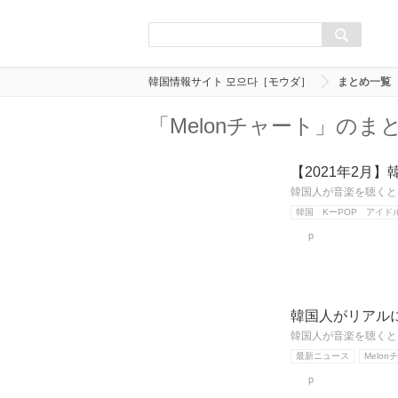
韓国情報サイト 모으다［モウダ］
まとめ一覧
「Melonチャート」のま
【2021年2月
韓国人が音楽を聴くとき
韓国 KーPOP アイド
p
韓国人がリアルに
韓国人が音楽を聴くとき
最新ニュース
Melon
p