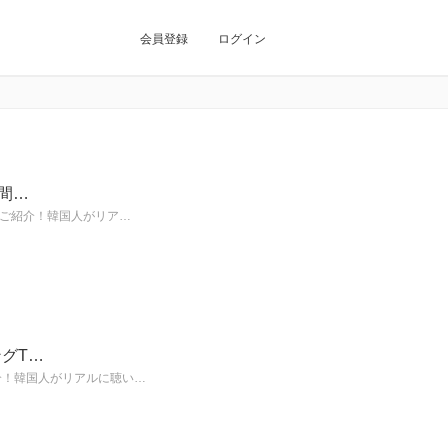
会員登録
ログイン
月間…
⑩をご紹介！韓国人がリア…
ングT…
紹介！韓国人がリアルに聴い…