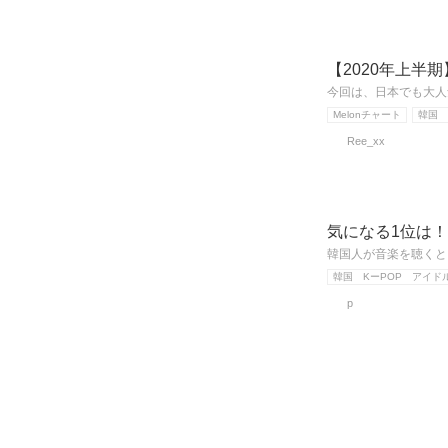
【2020年上半期
今回は、日本でも大人気
Melonチャート
韓国 
Ree_xx
気になる1位は！
韓国人が音楽を聴くと
韓国 KーPOP アイド
p