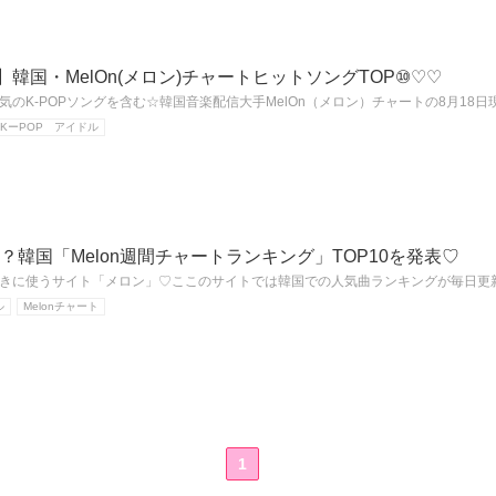
】韓国・MelOn(メロン)チャートヒットソングTOP⑩♡♡
のK-POPソングを含む☆韓国音楽配信大手MelOn（メロン）チャートの8月18日
KーPOP アイドル
？韓国「Melon週間チャートランキング」TOP10を発表♡
きに使うサイト「メロン」♡ここのサイトでは韓国での人気曲ランキングが毎日更新
ル
Melonチャート
1