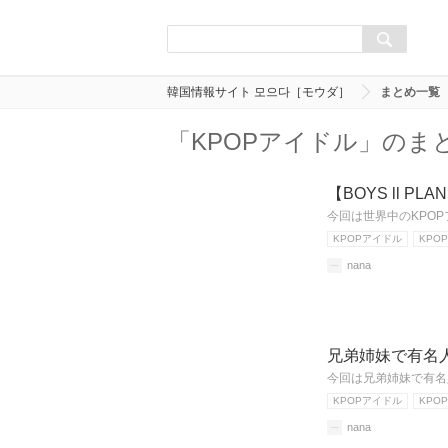
韓国情報サイト 모으다［モウダ］
まとめ一覧
「KPOPアイドル」のま
【BOYS ll 
今回は世界中のKPOPフ
KPOPアイドル
KPOP
nana
兄弟姉妹で有名
今回は兄弟姉妹で有名
KPOPアイドル
KPOP
nana