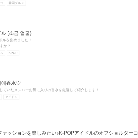
ーツ
韓国グルメ
ル (소금 얼굴)
イドルを集めました！
すか？
ドル
KPOP
生최애香水♡
が紹介していたメンバーお気に入りの香水を厳選して紹介します！
アイドル
ァッションを楽しみたい♪K-POPアイドルのオフショルダー