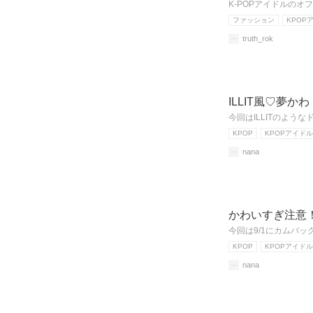
K-POPアイドルの
ファッション
KPOP
truth_rok
ILLIT風♡夢
今回はILLITのよ
KPOP
KPOPアイドル
nana
かわいすぎ注意！
今回は9/1にカムバッ
KPOP
KPOPアイドル
nana