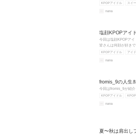
KPOPアイドル
スイ
nana
塩顔KPOPアイド
今回は塩顔KPOPア
皆さんは何顔が好きで
KPOPアイドル
アイ
nana
fromis_9の人
今回はfromis_9
KPOPアイドル
KPOP
nana
夏〜秋は肩出しフ