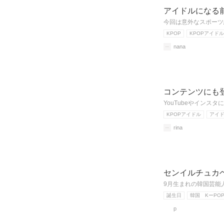
アイドルになる前
今回は意外なスポーツ
KPOP
KPOPアイドル
nana
コンテンツにも
YouTubeやイン
KPOPアイドル
アイ
rina
センイルチュカヘ
9月生まれの韓国芸能
誕生日
韓国 KーPO
p