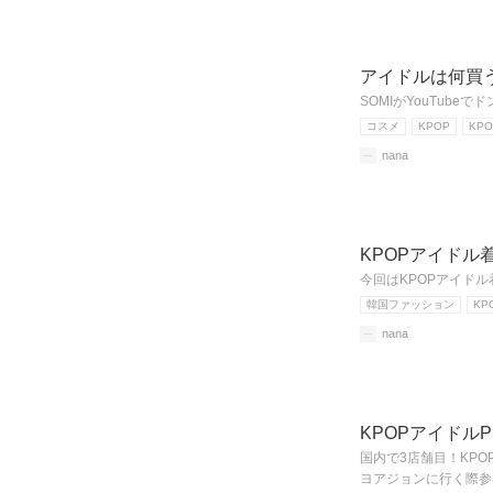
アイドルは何買
SOMIがYouTub
コスメ
KPOP
KP
nana
KPOPアイドル
今回はKPOPアイド
韓国ファッション
KP
nana
KPOPアイドル
国内で3店舗目！KP
ヨアジョンに行く際参