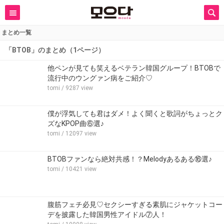
まとめ一覧
「BTOB」のまとめ（1ページ）
他ペンが見ても笑えるベテラン韓国グループ！BTOBで
流行中のウングァン病をご紹介♡
tomi
/ 9287 view
僕が浮気しても君はダメ！よく聞くと歌詞がちょっとク
ズなKPOP曲⑥選♪
tomi
/ 12097 view
BTOBファンなら絶対共感！？Melodyあるある⑯選♪
tomi
/ 10421 view
腹筋フェチ必見♡セクシーすぎる素肌にジャケットコー
デを披露した韓国男性アイドル⑦人！